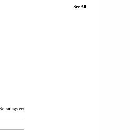
See All
of 5 stars.
No ratings yet