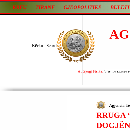
KREU
TIRANË
GJEOPOLITIKË
BULETI
AG
At Gjergj Fishta:
“
Për me shkrue zot
Agjencia Te
RRUGA “
DOGJËN