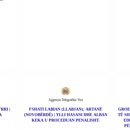
Agjencia Telegrafike Vox
RRI |
FSHATI LABIAN (LLABJAN); ARTANË
GROE
A
(NOVOBËRDË) | YLLI HASANI DHE ALBAN
TË SH
KEKA U PROCEDUAN PENALISHT.
ED
PË