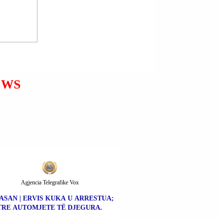
RRUGA “BARDHYL”;
TIRANË | NË AKSIDENT
AUTOMOBILISTIK MBETI
I VDEKUR LUAN PIRDENI.
EWS
Agjencia Telegrafike Vox
ASAN | ERVIS KUKA U ARRESTUA;
TRE AUTOMJETE TË DJEGURA.