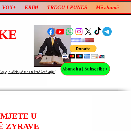
VOX+
KRIM
TREGU I PUNËS
Më shumë
KE
Abonohu | Subscribe
ije, e kërkujtë mos ti ketë kenë afije
”.
OMJETE U
Ë ZYRAVE