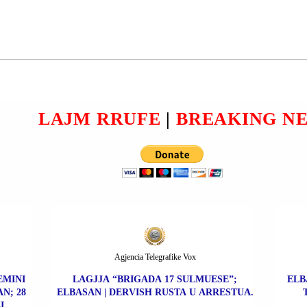
BLIKE
TIRANË | FLORIAN
E
BRAHAJ U ARRESTUA;
PËRPJEKJEA PËR VRASJE
MIR
ME ARMË ZJARRI E
EL
FABION KUÇIT (NJOHUR
RËNDOM SI “GUÇI I
LAJM RRUFE
|
BREAKING N
TIKTOK-ut”).
Agjencia Telegrafike Vox
EMINI
LAGJJA “BRIGADA 17 SULMUESE”;
ELB
N; 28
ELBASAN | DERVISH RUSTA U ARRESTUA.
I.