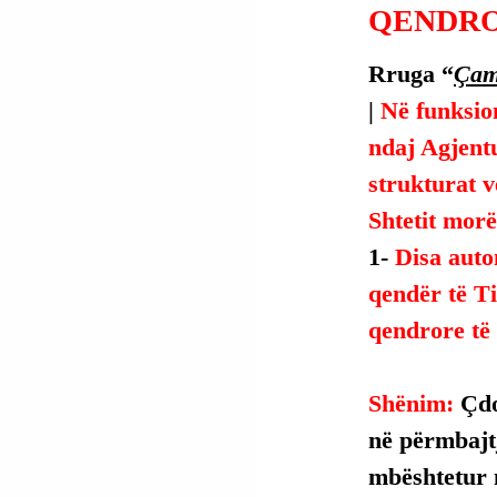
QENDRO
Rruga “
Çam
| 
Në funksion
ndaj Agjent
strukturat v
Shtetit morë
1- 
Disa auto
qendër të T
qendrore të 
Shënim: 
Çdo
në përmbajtje
mbështetur 