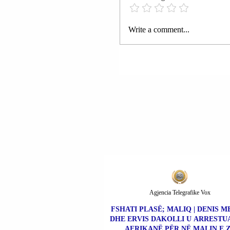
TIRANË | U BËNË PU
Write a comment...
PAMJE FOTOGRAFIK
KOMPROMENTUESE
PENALISHT NDAJ IZ
SAKICËS DHE SAMU
TROSHANIT.
Agjencia Telegrafike Vox
FSHATI PLASË; MALIQ | DENIS M
DHE ERVIS DAKOLLI U ARRESTUA
AFRIKANË PËR NË MALIN E Z