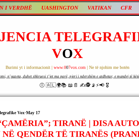
N I VERDHË
UASHINGTON
VATIKAN
CFR
JENCIA TELEGRAFI
V
O
X
Burimi yt i informacionit |
www.0
0
7vox.com
| Ne të njohim me botën
ni, n’gazeta, duhet shkruesi t’jet ma parë, njeri i ndershëm e atdhetar, e mandej të këtë d
🕕 🇦🇱🌍📚 📖📄 ✍🕵️📡⚡️📢 🎖
legrafike Vox
May 17
ÇAMËRIA”; TIRANË | DISA AUT
 NË QENDËR TË TIRANËS (PRAN