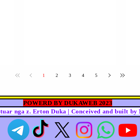
1
2
3
4
5
POWERD BY DUKAWEB 2023
rtuar nga z. Erton Duka | Conceived and built b