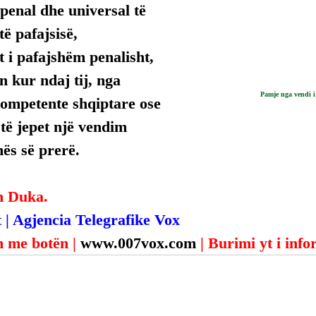
penal dhe universal të 
ë pafajsisë, 
 i pafajshëm penalisht, 
n kur ndaj tij, nga 
Pamje nga vendi i
kompetente shqiptare ose 
 të jepet një vendim 
mës së prerë.
n Duka.
 | Agjencia Telegrafike Vox
 me botën | 
www.007vox.com
| Burimi yt i inf