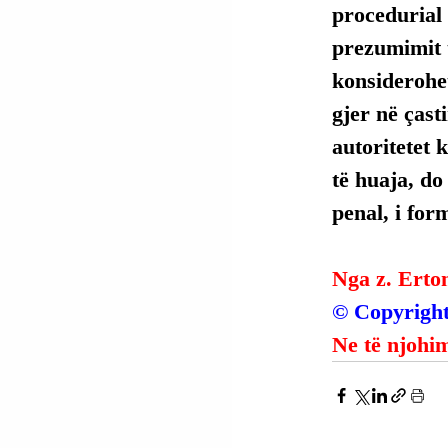
procedurial 
prezumimit t
konsiderohet
gjer në çasti
autoritetet 
të huaja, do
penal, i for
Nga z. Erto
© Copyright
Ne të njohim