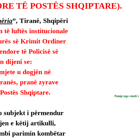
RE TË POSTËS SHQIPTARE).
ëria
”, Tiranë, Shqipëri 
 të luftës institucionale 
urës së Krimit Ordiner 
endore të Policisë së 
n dijeni se:
mjete u dogjën në 
iranës, pranë zyrave 
Postës Shqiptare.
Pamje nga vendi i
 subjekt i përmendur 
n e këtij artikulli, 
mbi parimin kombëtar 