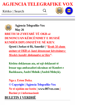
AGJENCIA TELEGRAFIKE V
O
X
Agjencia Telegrafike Vox
May 26
RRETH 50 ZYRTARË TË OKB-së
DENONCUAN KËRCËNIMET E RUSISË
KUNDËR DIPLOMATËVE NË KIEV.
Qyteti i Jorkut të Ri, Amerikë | 
“
Rreth 50 shtete 
anëtare të OKB-së, kanë denoncuar kërcënimet e 
Moskës kundër diplomatëve në Kiev
”.
Kështu deklaruan ata, në një deklaratë të 
lexuar nga ambasadori ukrainas në Kombet e 
Bashkuara, Andri Melnik (Andrii Melnyk).
Nga z. Erton Duka.
© Copyright | Agjencia Telegrafike Vox
Ne të njohim me botën | 
www.007vox.com
| 
Burimi yt i informacionit
BULETIN I VERDHË