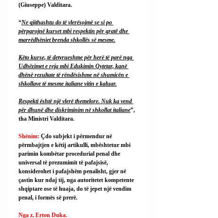
(Giuseppe) Valditara.
“
Ne gjithashtu do të vlerësojmë se si po 
përparojnë kurset mbi respektin për gratë dhe 
marrëdhëniet brenda shkollës së mesme.
Këto kurse, të detyrueshme për herë të parë nga 
Udhëzimet e reja mbi Edukimin Qytetar, kanë 
dhënë rezultate të rëndësishme në shumicën e 
shkollave të mesme italiane vitin e kaluar.
Respekti është një vlerë themelore. Nuk ka vend 
për dhunë dhe diskriminim në shkollat ​​italiane
”, 
tha Ministri Valditara.
Shënim: 
Çdo subjekt i përmendur në 
përmbajtjen e këtij artikulli, mbështetur mbi 
parimin kombëtar procedurial penal dhe 
universal të prezumimit të pafajsisë, 
konsiderohet i pafajshëm penalisht, gjer në 
çastin kur ndaj tij, nga autoritetet kompetente 
shqiptare ose të huaja, do të jepet një vendim 
penal, i formës së prerë.
Nga z. Erton Duka.