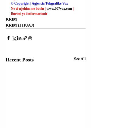
© Copyright | Agjencia Telegrafike Vox
Ne të njohim me botën | 
www.007vox.com
| 
Burimi yt i informacionit
KRIM
KRIM (I HUAJ)
Recent Posts
See All