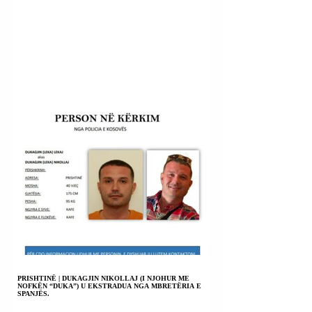
PRISHTINË | DUKAGJIN NIKOLLAJ (I NJOHUR ME
NOFKËN “DUKA”) U EKSTRADUA NGA MBRETËRIA E
SPANJËS.