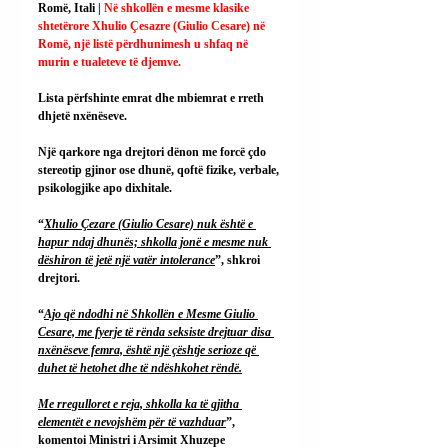
Romë, Itali | 
Në shkollën e mesme klasike 
shtetërore Xhulio Çesazre (Giulio Cesare) në 
Romë, një listë përdhunimesh u shfaq në 
murin e tualeteve të djemve.
Lista përfshinte emrat dhe mbiemrat e rreth 
dhjetë nxënëseve.
Një qarkore nga drejtori dënon me forcë çdo 
stereotip gjinor ose dhunë, qoftë fizike, verbale, 
psikologjike apo dixhitale.
“
Xhulio Çezare (Giulio Cesare) nuk është e 
hapur ndaj dhunës; shkolla jonë e mesme nuk 
dëshiron të jetë një vatër intolerance
”, shkroi 
drejtori.
“
Ajo që ndodhi në Shkollën e Mesme Giulio 
Cesare, me fyerje të rënda seksiste drejtuar disa 
nxënëseve femra, është një çështje serioze që 
duhet të hetohet dhe të ndëshkohet rëndë.
Me rregulloret e reja, shkolla ka të gjitha 
elementët e nevojshëm për të vazhduar
”, 
komentoi Ministri i Arsimit Xhuzepe 