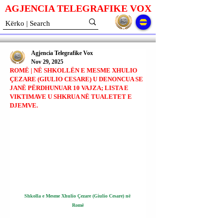
AGJENCIA TELEGRAFIKE V
O
X
Agjencia Telegrafike Vox
Nov 29, 2025
ROMË | NË SHKOLLËN E MESME XHULIO
ÇEZARE (GIULIO CESARE) U DENONCUA SE
JANË PËRDHUNUAR 10 VAJZA; LISTA E
VIKTIMAVE U SHKRUA NË TUALETET E
DJEMVE.
Shkolla e Mesme Xhulio Çezare (Giulio Cesare) në 
Romë