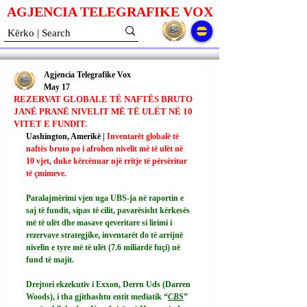
AGJENCIA TELEGRAFIKE V
O
X
Agjencia Telegrafike Vox
May 17
REZERVAT GLOBALE TË NAFTËS BRUTO
JANË PRANË NIVELIT MË TË ULËT NË 10
VITET E FUNDIT.
Uashington, Amerikë | 
Inventarët globalë të 
naftës bruto po i afrohen nivelit më të ulët në 
10 vjet, duke kërcënuar një rritje të përsëritur 
të çmimeve.
Paralajmërimi vjen nga UBS-ja në raportin e 
saj të fundit, sipas të cilit, pavarësisht kërkesës 
më të ulët dhe masave qeveritare si lirimi i 
rezervave strategjike, inventarët do të arrijnë 
nivelin e tyre më të ulët (7.6 miliardë fuçi) në 
fund të majit.
Drejtori ekzekutiv i Exxon, Derrn Uds (Darren 
Woods), i tha gjithashtu entit mediatik “
CBS
” 