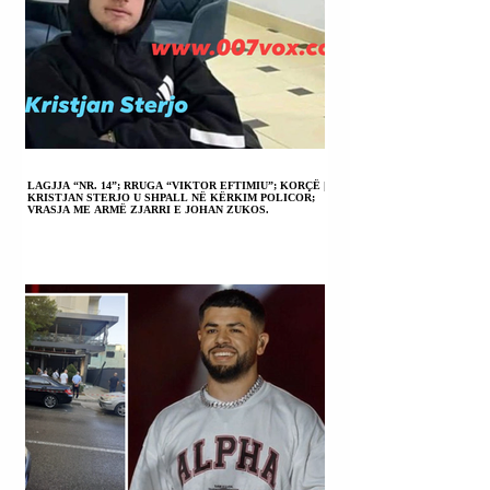
LAGJJA “NR. 14”; RRUGA “VIKTOR EFTIMIU”; KORÇË |
KRISTJAN STERJO U SHPALL NË KËRKIM POLICOR;
VRASJA ME ARMË ZJARRI E JOHAN ZUKOS.