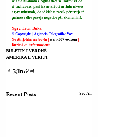
se nëse bllokada e Ngushticës së Hormuzit do 
të vazhdonte, pasi inventarët të arrinin nivelet 
e tyre minimale, do të kishte rrezik për rritje të 
çmimeve dhe pasoja negative për ekonominë.
Nga z. Erton Duka.
© Copyright | Agjencia Telegrafike Vox
Ne të njohim me botën | 
www.007vox.com
| 
Burimi yt i informacionit
BULETIN I VERDHË
AMERIKA E VERIUT
Recent Posts
See All