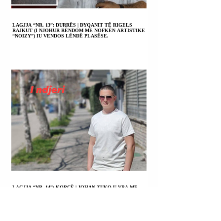
LAGJJA “NR. 13”; DURRËS | DYQANIT TË RIGELS
RAJKUT (I NJOHUR RËNDOM ME NOFKËN ARTISTIKE
“NOIZY”) IU VENDOS LËNDË PLASËSE.
LAGJJA “NR. 14”; KORÇË | JOHAN ZUKO U VRA ME
ARMË ZJARRI.