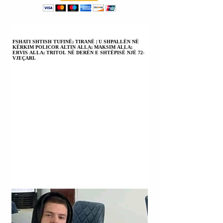
TARIFAT E
TRANSPORTIT
PUBLIK.
FSHATI SHTISH TUFINË; TIRANË | U SHPALLËN NË
KËRKIM POLICOR ALTIN ALLA; MAKSIM ALLA;
ERVIS ALLA; TRITOL NË DERËN E SHTËPISË NJË 72-
VJEÇARI.