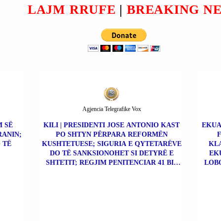
NUK
ARTIFICIALE PRIORITET
LAJM RRUFE
|
BREAKING N
TIN
KRYESOR USHTARAK.
Agjencia Telegrafike Vox
M SË
KILI | PRESIDENTI JOSE ANTONIO KAST
EKUA
RANIN;
PO SHTYN PËRPARA REFORMËN
 TË
KUSHTETUESE; SIGURIA E QYTETARËVE
KLA
DO TË SANKSIONOHET SI DETYRË E
EK
SHTETIT; REGJIM PENITENCIAR 41 BIS
LOBO
PËR KAPOT E DROGËS.
ÇO