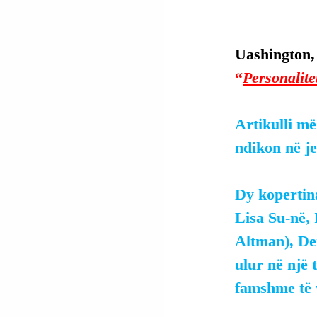
Uashington,
“
Personalite
Artikulli më 
ndikon në je
Dy kopertin
Lisa Su-në,
Altman), De
ulur në një 
famshme të v