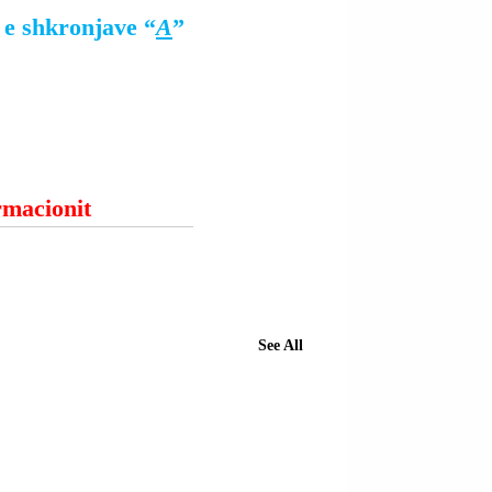
 e shkronjave “
A
” 
ormacionit
See All