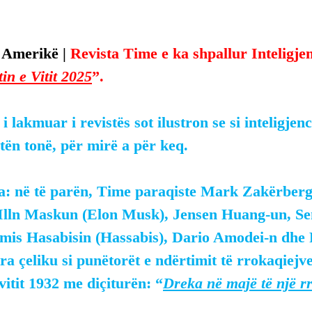
 Amerikë | 
Revista Time e ka shpallur Inteligjenc
tin e Vitit 2025
”.
i lakmuar i revistës sot ilustron se si inteligjenc
tën tonë, për mirë a për keq.
a: në të parën, Time paraqiste Mark Zakërberg
 Illn Maskun (Elon Musk), Jensen Huang-un, S
mis Hasabisin (Hassabis), Dario Amodei-n dhe Fe
tra çeliku si punëtorët e ndërtimit të rrokaqiejve
itit 1932 me diçiturën: “
Dreka në majë të një rr