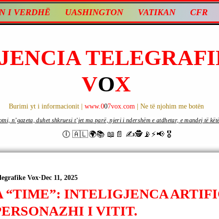
N I VERDHË
UASHINGTON
VATIKAN
CFR
JENCIA TELEGRAFI
V
O
X
Burimi yt i informacionit |
www.0
0
7vox.com
| Ne të njohim me botën
ni, n’gazeta, duhet shkruesi t’jet ma parë, njeri i ndershëm e atdhetar, e mandej të këtë d
🕕 🇦🇱🌍📚 📖📄 ✍🕵️📡⚡️📢 🎖
legrafike Vox
Dec 11, 2025
 “TIME”: INTELIGJENCA ARTIF
ERSONAZHI I VITIT.