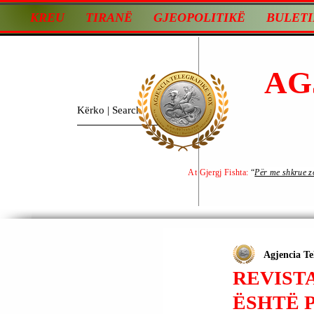
KREU
TIRANË
GJEOPOLITIKË
BULETI
AG
At Gjergj Fishta:
“
Për me shkrue zot
Agjencia Te
REVISTA
ËSHTË P