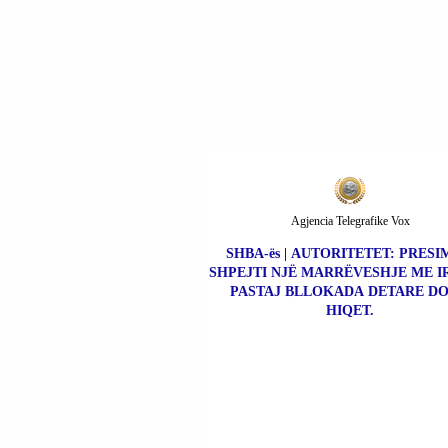
SISTEME ETIKE QË 
PËRDHOSIN DINJITE
NJERËZOR.
Agjencia Telegrafike Vox
SHBA-ës | AUTORITETET: PRESI
SHPEJTI NJË MARRËVESHJE ME I
PASTAJ BLLOKADA DETARE DO
HIQET.