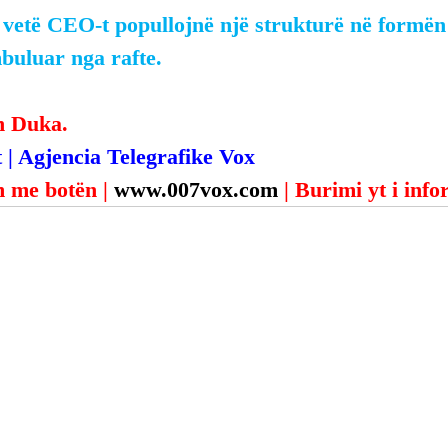
, vetë CEO-t popullojnë një strukturë në formën
mbuluar nga rafte.
n Duka.
 | Agjencia Telegrafike Vox
 me botën | 
www.007vox.com
| Burimi yt i inf