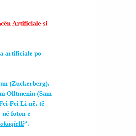
ën Artificiale si 
a artificiale po 
un (Zuckerberg), 
em Olltmenin (Sam 
i-Fei Li-në, të 
 në foton e 
okaqielli
”.