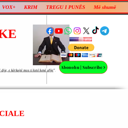
VOX+
KRIM
TREGU I PUNËS
Më shumë
KE
Abonohu | Subscribe
ije, e kërkujtë mos ti ketë kenë afije
”.
ICIALE