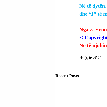
Në të dytën
dhe “
I
” të 
Nga z. Erto
© Copyright
Ne të njohim
Recent Posts