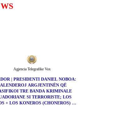
SHFLETUESI DO TË KETË
EWS
NJË NDËRFAQE BISEDE
DHE DO TË VEPROJË NË
EMËR TË PËRDORUESIT.
Agjencia Telegrafike Vox
DOR | PRESIDENTI DANIEL NOBOA:
FALENDEROJ ARGJENTINËN QË
SIFIKOI TRE BANDA KRIMINALE
UADORIANE SI TERRORISTE; LOS
S + LOS KONEROS (CHONEROS) +
NE KILLËRS (CHONE KILLERS).