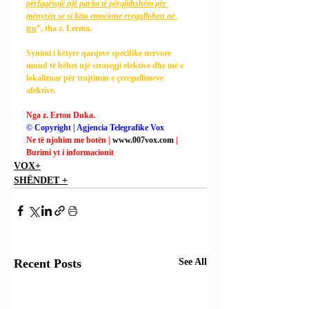
përfaqësojë një parim të përgjithshëm për 
mënyrën se si këto emocione rregullohen në 
tru
”, tha z. Lerma.
Synimi i këtyre qarqeve specifike nervore 
mund të bëhet një strategji efektive dhe më e 
lokalizuar për trajtimin e çrregullimeve 
afektive.
Nga z. Erton Duka.
© Copyright | Agjencia Telegrafike Vox
Ne të njohim me botën | 
www.007vox.com
| 
Burimi yt i informacionit
VOX+
SHËNDET +
Recent Posts
See All