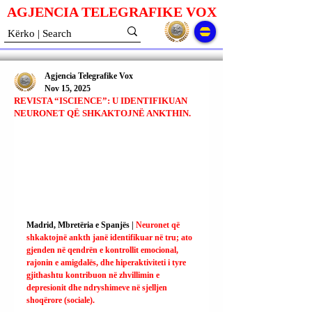
AGJENCIA TELEGRAFIKE V
O
X
Agjencia Telegrafike Vox
Nov 15, 2025
REVISTA “ISCIENCE”: U IDENTIFIKUAN
NEURONET QË SHKAKTOJNË ANKTHIN.
Madrid, Mbretëria e Spanjës | 
Neuronet që 
shkaktojnë ankth janë identifikuar në tru; ato 
gjenden në qendrën e kontrollit emocional, 
rajonin e amigdalës, dhe hiperaktiviteti i tyre 
gjithashtu kontribuon në zhvillimin e 
depresionit dhe ndryshimeve në sjelljen 
shoqërore (sociale).