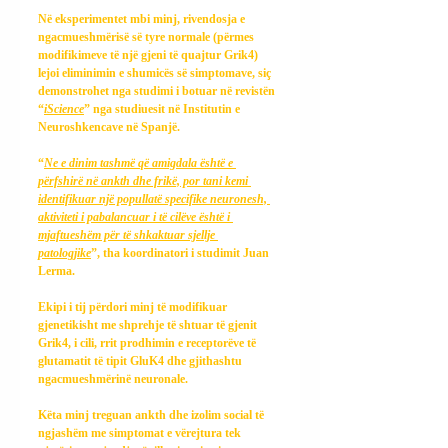
Në eksperimentet mbi minj, rivendosja e 
ngacmueshmërisë së tyre normale (përmes 
modifikimeve të një gjeni të quajtur Grik4) 
lejoi eliminimin e shumicës së simptomave, siç 
demonstrohet nga studimi i botuar në revistën 
“
iScience
” nga studiuesit në Institutin e 
Neuroshkencave në Spanjë.
“
Ne e dinim tashmë që amigdala është e 
përfshirë në ankth dhe frikë, por tani kemi 
identifikuar një popullatë specifike neuronesh, 
aktiviteti i pabalancuar i të cilëve është i 
mjaftueshëm për të shkaktuar sjellje 
patologjike
”, tha koordinatori i studimit Juan 
Lerma.
Ekipi i tij përdori minj të modifikuar 
gjenetikisht me shprehje të shtuar të gjenit 
Grik4, i cili, rrit prodhimin e receptorëve të 
glutamatit të tipit GluK4 dhe gjithashtu 
ngacmueshmërinë neuronale.
Këta minj treguan ankth dhe izolim social të 
ngjashëm me simptomat e vërejtura tek 