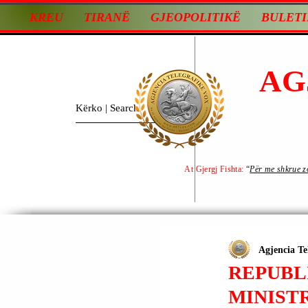
KREU
TIRANË
GJEOPOLITIKË
BULETI
AG
At Gjergj Fishta:
“
Për me shkrue zot
Agjencia Te
REPUBLI
MINISTR