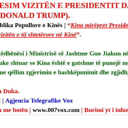
ESIM VIZITËN E PRESIDENTIT 
(DONALD TRUMP).
lika Popullore e Kinës | 
“
Kina mirëpret Presid
zitën e tij shtetërore në Kinë
”.
zëdhënësi i Ministrisë së Jashtme Guo Jiakun në
uke shtuar se Kina është e gatshme të punojë me
e qëllim zgjerimin e bashkëpunimit dhe zgjidhj
n Duka.
 | Agjencia Telegrafike Vox
 me botën | 
www.007vox.com
| Burimi yt i inf