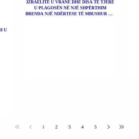
IZRAELITË U VRANË DHE DISA TË TJERË
U PLAGOSËN NË NJË SHPËRTHIM
BRENDA NJË NDËRTESE TË MBUSHUR ME
BOMBA.
I U
1
2
3
4
5