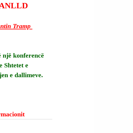
DANLLD
entin Tramp 
 një konferencë 
 Shtetet e 
en e dallimeve.
ormacionit