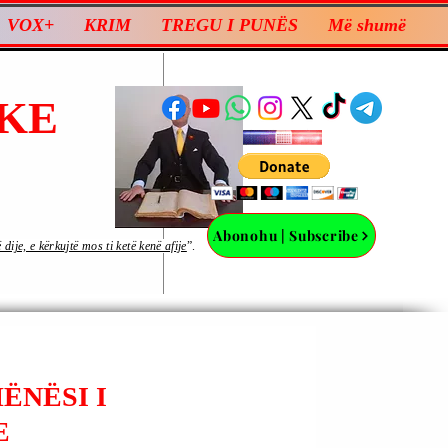
VOX+
KRIM
TREGU I PUNËS
Më shumë
KE
Abonohu | Subscribe
ije, e kërkujtë mos ti ketë kenë afije
”.
ËNËSI I
E