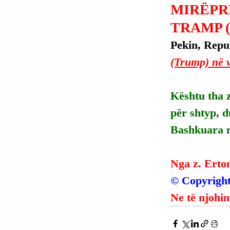
MIRËPR
TRAMP 
Pekin, Repub
(Trump) në vi
Kështu tha 
për shtyp, d
Bashkuara m
Nga z. Erto
© Copyright
Ne të njohim