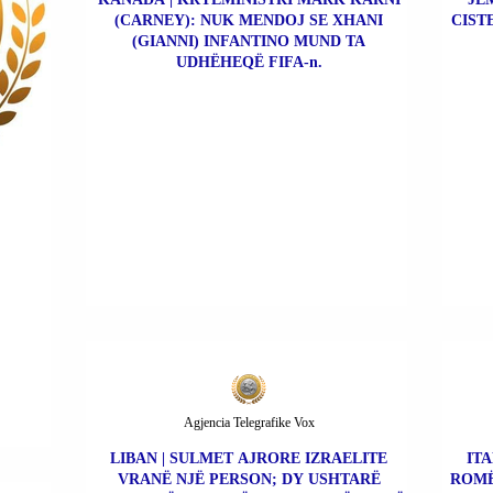
(CARNEY): NUK MENDOJ SE XHANI
CIST
(GIANNI) INFANTINO MUND TA
UDHËHEQË FIFA-n.
Agjencia Telegrafike Vox
LIBAN | SULMET AJRORE IZRAELITE
ITA
VRANË NJË PERSON; DY USHTARË
ROMË