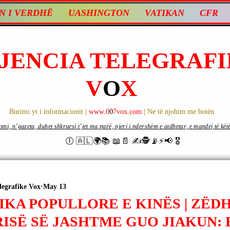
N I VERDHË
UASHINGTON
VATIKAN
CFR
JENCIA TELEGRAFI
V
O
X
Burimi yt i informacionit |
www.0
0
7vox.com
| Ne të njohim me botën
ni, n’gazeta, duhet shkruesi t’jet ma parë, njeri i ndershëm e atdhetar, e mandej të këtë d
🕕 🇦🇱🌍📚 📖📄 ✍🕵️📡⚡️📢 🎖
legrafike Vox
May 13
KA POPULLORE E KINËS | ZËDH
ISË SË JASHTME GUO JIAKUN: 