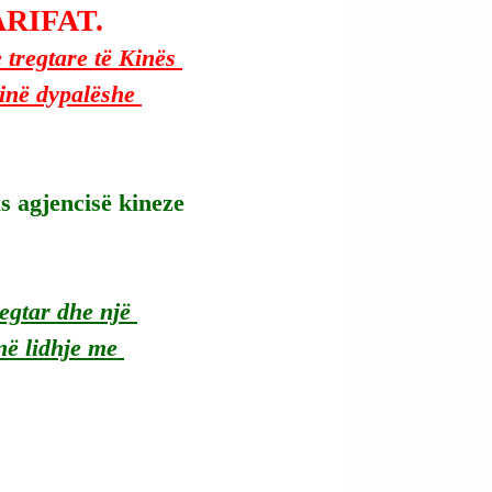
RIFAT.
tregtare të Kinës 
inë dypalëshe 
s agjencisë kineze 
regtar dhe një 
në lidhje me 