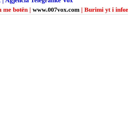
 | Agjencia Telegrafike Vox
 me botën | 
www.007vox.com
| Burimi yt i inf