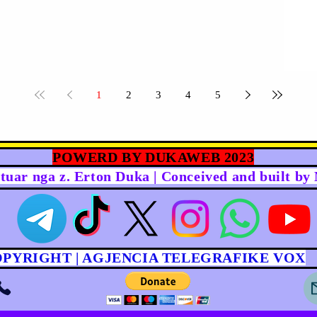
1
2
3
4
5
POWERD BY DUKAWEB 2023
rtuar nga z. Erton Duka | Conceived and built b
OPYRIGHT | AGJENCIA TELEGRAFIKE VOX