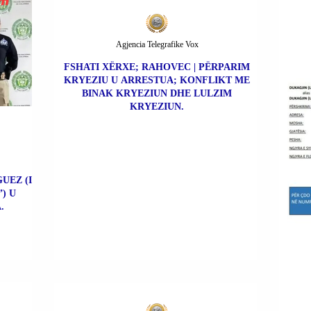
Agjencia Telegrafike Vox
FSHATI XËRXE; RAHOVEC | PËRPARIM
KRYEZIU U ARRESTUA; KONFLIKT ME
BINAK KRYEZIUN DHE LULZIM
KRYEZIUN.
UEZ (I
) U
.