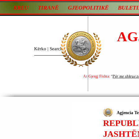
KREU
TIRANË
GJEOPOLITIKË
BULETI
AG
At Gjergj Fishta:
“
Për me shkrue zot
Agjencia Te
REPUBLI
JASHTËM