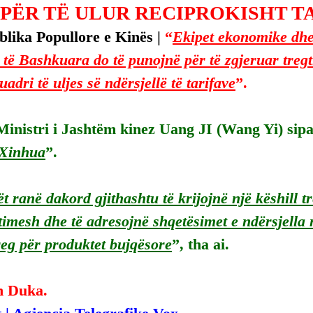
 PËR TË ULUR RECIPROKISHT TA
lika Popullore e Kinës | 
“
Ekipet ekonomike dhe 
 të Bashkuara do të punojnë për të zgjeruar tregt
adri të uljes së ndërsjellë të tarifave
”.
inistri i Jashtëm kinez Uang JI (Wang Yi) sipa
Xinhua
”.
ët ranë dakord gjithashtu të krijojnë një këshill t
stimesh dhe të adresojnë shqetësimet e ndërsjella 
reg për produktet bujqësore
”, tha ai.
n Duka.