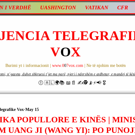
N I VERDHË
UASHINGTON
VATIKAN
CFR
JENCIA TELEGRAFI
V
O
X
Burimi yt i informacionit |
www.0
0
7vox.com
| Ne të njohim me botën
ni, n’gazeta, duhet shkruesi t’jet ma parë, njeri i ndershëm e atdhetar, e mandej të këtë d
🕕 🇦🇱🌍📚 📖📄 ✍🕵️📡⚡️📢 🎖
legrafike Vox
May 15
KA POPULLORE E KINËS | MINIS
 UANG JI (WANG YI): PO PUNO