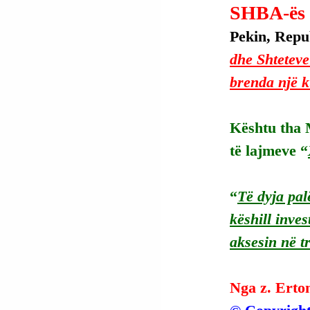
SHBA-ës
Pekin, Repub
dhe Shteteve
brenda një ku
Kështu tha M
të lajmeve “
“
Të dyja pal
këshill inve
aksesin në t
Nga z. Erto