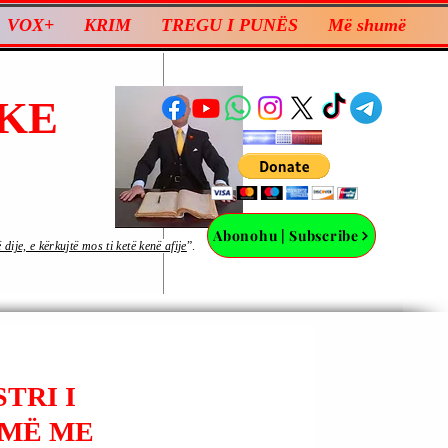
VOX+
KRIM
TREGU I PUNËS
Më shumë
KE
Abonohu | Subscribe
ije, e kërkujtë mos ti ketë kenë afije
”.
TRI I
JMË ME