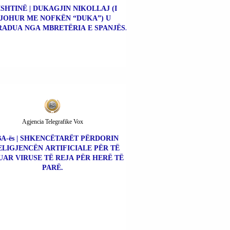
ISHTINË | DUKAGJIN NIKOLLAJ (I
JOHUR ME NOFKËN “DUKA”) U
ADUA NGA MBRETËRIA E SPANJËS.
Agjencia Telegrafike Vox
A-ës | SHKENCËTARËT PËRDORIN
ELIGJENCËN ARTIFICIALE PËR TË
UAR VIRUSE TË REJA PËR HERË TË
PARË.