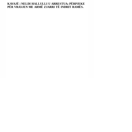
KAVAJË | NELDI HALLULLI U ARRESTUA; PËRPJEKE
PËR VRASJEN ME ARMË ZJARRI TË INDRIT RAMËS.