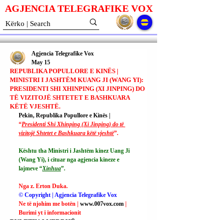
AGJENCIA TELEGRAFIKE V
O
X
Agjencia Telegrafike Vox
May 15
REPUBLIKA POPULLORE E KINËS |
MINISTRI I JASHTËM KUANG JI (WANG YI):
PRESIDENTI SHI XHINPING (XI JINPING) DO
TË VIZITOJË SHTETET E BASHKUARA
KËTË VJESHTË.
Pekin, Republika Popullore e Kinës | 
“
Presidenti Shi Xhinping (Xi Jinping) do të 
vizitojë Shtetet e Bashkuara këtë vjeshtë
”.
Kështu tha Ministri i Jashtëm kinez Uang Ji 
(Wang Yi), i cituar nga agjencia kineze e 
lajmeve “
Xinhua
”.
Nga z. Erton Duka.
© Copyright | Agjencia Telegrafike Vox
Ne të njohim me botën | 
www.007vox.com
| 
Burimi yt i informacionit