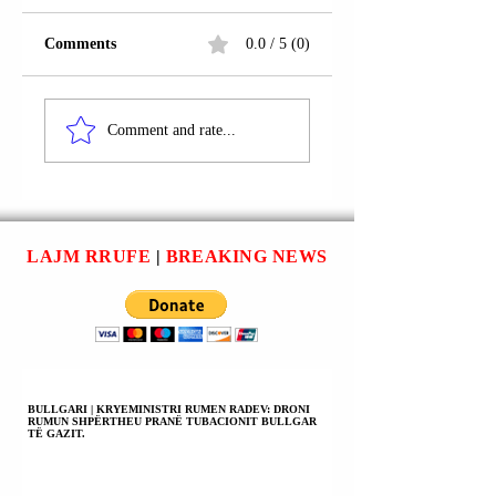
Comments
0.0 / 5 (0)
REPUBLIKA
REPUBLIKA
POPULLORE E
POPULLORE E
Comment and rate...
KINËS | MINISTRI I
KINËS | MINISTRI
JASHTËM UANG JI
JASHTËM UANG 
(WANG YI): DO TË
(WANG YI):
DËRGOJMË NJË TË
VRASJA E
DËRGUAR TË
UDHËHEQËSIT A
LAJM RRUFE
|
BREAKING NEWS
POSAÇËM PËR
KHAMENEI SHK
LINDJEN E MESME
LIGJIN
PËR TË KRYER
NDËRKOMBËTAR
NDËRMJETËSIM.
BULLGARI | KRYEMINISTRI RUMEN RADEV: DRONI
RUMUN SHPËRTHEU PRANË TUBACIONIT BULLGAR
TË GAZIT.