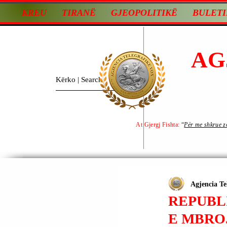
KREU
TIRANË
GJEOPOLITIKË
BULETI
AG
At Gjergj Fishta:
“
Për me shkrue zot
Agjencia Te
REPUBL
E MBRO