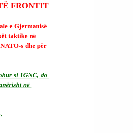
TË FRONTIT
ale e Gjermanisë 
ët taktike në 
ë NATO-s dhe për 
ohur si 1GNC, do 
anërisht në 
.