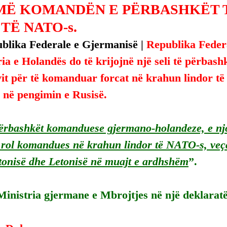
MË KOMANDËN E PËRBASHKËT 
TË NATO-s.
blika Federale e Gjermanisë | 
Republika Feder
a e Holandës do të krijojnë një seli të përbashk
 vit për të komanduar forcat në krahun lindor t
 në pengimin e Rusisë.
ërbashkët komanduese gjermano-holandeze, e nj
 rol komandues në krahun lindor të NATO-s, veç
tonisë dhe Letonisë në muajt e ardhshëm
”.
Ministria gjermane e Mbrojtjes në një deklaratë