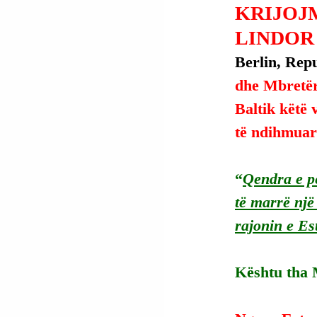
KRIJOJ
LINDOR 
Berlin, Repu
dhe Mbretëri
Baltik këtë
të ndihmuar
“
Qendra e p
të marrë një
rajonin e Es
Kështu tha 