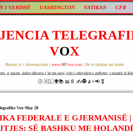
N I VERDHË
UASHINGTON
VATIKAN
CFR
JENCIA TELEGRAFI
V
O
X
Burimi yt i informacionit |
www.0
0
7vox.com
| Ne të njohim me botën
ni, n’gazeta, duhet shkruesi t’jet ma parë, njeri i ndershëm e atdhetar, e mandej të këtë d
🕕 🇦🇱🌍📚 📖📄 ✍🕵️📡⚡️📢 🎖
legrafike Vox
May 28
IKA FEDERALE E GJERMANISË |
JTJES: SË BASHKU ME HOLAND