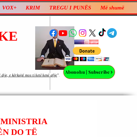
VOX+
KRIM
TREGU I PUNËS
Më shumë
KE
Abonohu | Subscribe
ije, e kërkujtë mos ti ketë kenë afije
”.
 MINISTRIA
ËN DO TË