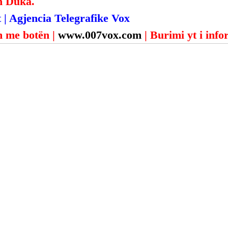
n Duka.
 | Agjencia Telegrafike Vox
 me botën | 
www.007vox.com
| Burimi yt i inf