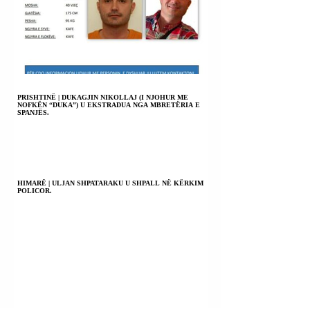
PRISHTINË | DUKAGJIN NIKOLLAJ (I NJOHUR ME
NOFKËN “DUKA”) U EKSTRADUA NGA MBRETËRIA E
SPANJËS.
HIMARË | ULJAN SHPATARAKU U SHPALL NË KËRKIM
POLICOR.