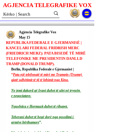
AGJENCIA TELEGRAFIKE V
O
X
Agjencia Telegrafike Vox
May 15
REPUBLIKA FEDERALE E GJERMANISË |
KANCELARI FEDERAL FRIDRISH MERC
(FRIEDRICH MERZ): PATA BISEDË TË MIRË
TELEFONIKE ME PRESIDENTIN DANLLD
TRAMP (DONALD TRUMP).
Berlin, Republika Federale e Gjermanisë | 
“
Pata një telefonatë të mirë me Trampin (Trump) 
gjatë udhëtimit të tij të kthimit nga Kina.
Ne
 jemi dakord që Irani duhet të ulet në tryezën 
e negociatave.
Ngushtica e Hormuzit duhet të rihapet.
Teherani duhet të heqë dorë nga posedimi i 
armëve bërthamore
”.