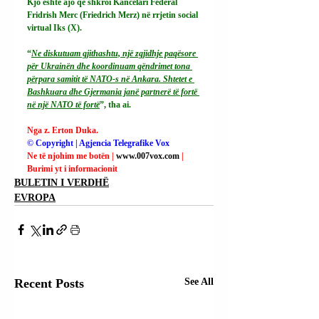
Kjo është ajo që shkroi Kancelari Federal 
Fridrish Merc (Friedrich Merz) në rrjetin social 
virtual Iks (X).
“
Ne diskutuam gjithashtu, një zgjidhje paqësore 
për Ukrainën dhe koordinuam qëndrimet tona 
përpara samitit të NATO-s në Ankara. Shtetet e 
Bashkuara dhe Gjermania janë partnerë të fortë 
në një NATO të fortë
”, tha ai.
Nga z. Erton Duka.
© Copyright | Agjencia Telegrafike Vox
Ne të njohim me botën | 
www.007vox.com
| 
Burimi yt i informacionit
BULETIN I VERDHË
EVROPA
Recent Posts
See All