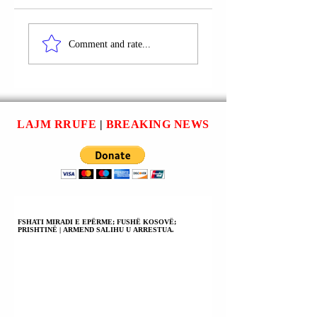
REPUBLIKA
JAPONI | QEVER
POPULLORE E
Comment and rate...
SHPREHU ZHGË
KINËS: SHTETET E
PËR HESHTJEN 
BASHKUARA TË
SIPAS SAJ PO
AMERIKËS DUHET
MBAJNË SHBA-ës
TË NDALOJNË
MOSMARRËVESH
MENJËHERË SË
LAJM RRUFE
|
BREAKING NEWS
ME KINËN PËR
ARMATOSURI
ÇËSHTJEN E
TAJVANIN.
TAJVANIT.
FSHATI MIRADI E EPËRME; FUSHË KOSOVË;
PRISHTINË | ARMEND SALIHU U ARRESTUA.