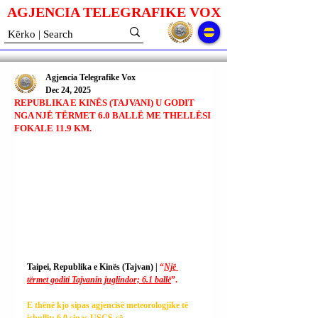
AGJENCIA TELEGRAFIKE V
O
X
Agjencia Telegrafike Vox
Dec 24, 2025
REPUBLIKA E KINËS (TAJVANI) U GODIT
NGA NJË TËRMET 6.0 BALLË ME THELLËSI
FOKALE 11.9 KM.
Taipei, Republika e Kinës (Tajvan) | 
“
Një 
tërmet goditi Tajvanin juglindor; 6.1 ballë
”.
E thënë kjo sipas agjencisë meteorologjike të 
ishullit; 6.0 sipas USGS-së.