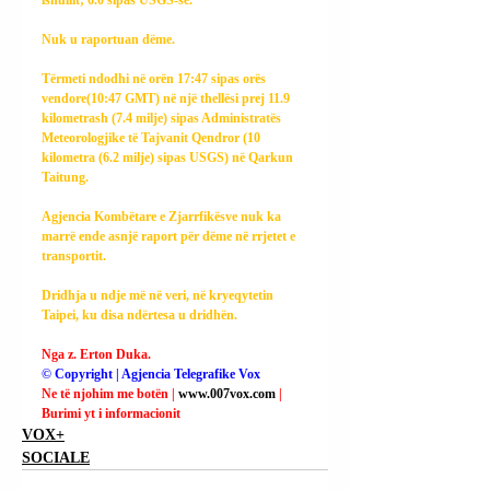
Nuk u raportuan dëme.
Tërmeti ndodhi në orën 17:47 sipas orës 
vendore(10:47 GMT) në një thellësi prej 11.9 
kilometrash (7.4 milje) sipas Administratës 
Meteorologjike të Tajvanit Qendror (10 
kilometra (6.2 milje) sipas USGS) në Qarkun 
Taitung.
Agjencia Kombëtare e Zjarrfikësve nuk ka 
marrë ende asnjë raport për dëme në rrjetet e 
transportit.
Dridhja u ndje më në veri, në kryeqytetin 
Taipei, ku disa ndërtesa u dridhën.
Nga z. Erton Duka.
© Copyright | Agjencia Telegrafike Vox
Ne të njohim me botën | 
www.007vox.com
| 
Burimi yt i informacionit
VOX+
SOCIALE