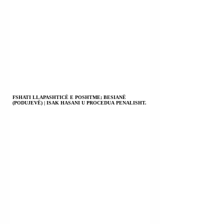
FSHATI LLAPASHTICË E POSHTME; BESIANË
(PODUJEVË) | ISAK HASANI U PROCEDUA PENALISHT.