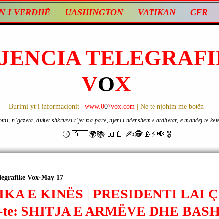
N I VERDHË
UASHINGTON
VATIKAN
CFR
JENCIA TELEGRAFI
V
O
X
Burimi yt i informacionit |
www.0
0
7vox.com
| Ne të njohim me botën
ni, n’gazeta, duhet shkruesi t’jet ma parë, njeri i ndershëm e atdhetar, e mandej të këtë d
🕕 🇦🇱🌍📚 📖📄 ✍🕵️📡⚡️📢 🎖
legrafike Vox
May 17
KA E KINËS | PRESIDENTI LAI 
-te: SHITJA E ARMËVE DHE BA