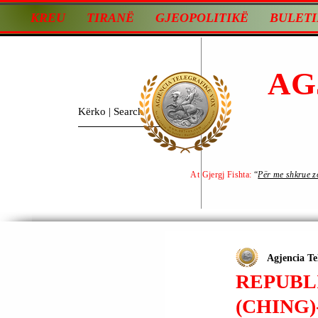
KREU
TIRANË
GJEOPOLITIKË
BULETI
AG
At Gjergj Fishta:
“
Për me shkrue zot
Agjencia Te
REPUBLI
(CHING)