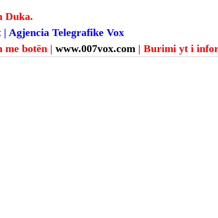
n Duka.
 | Agjencia Telegrafike Vox
 me botën | 
www.007vox.com
| Burimi yt i inf