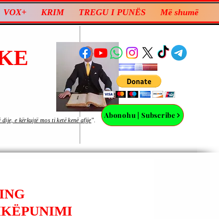
VOX+
KRIM
TREGU I PUNËS
Më shumë
KE
Abonohu | Subscribe
ije, e kërkujtë mos ti ketë kenë afije
”.
ÇING
SHKËPUNIMI