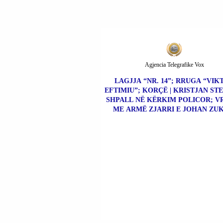
Agjencia Telegrafike Vox
LAGJJA “NR. 14”; RRUGA “VIK
EFTIMIU”; KORÇË | KRISTJAN ST
SHPALL NË KËRKIM POLICOR; V
ME ARMË ZJARRI E JOHAN ZUK