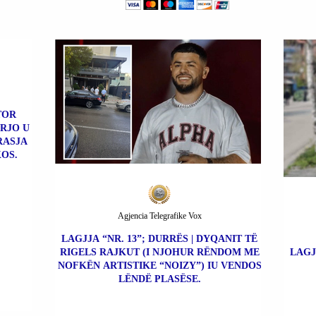
TOR
ERJO U
RASJA
OS.
Agjencia Telegrafike Vox
LAGJJA “NR. 13”; DURRËS | DYQANIT TË
RIGELS RAJKUT (I NJOHUR RËNDOM ME
LAGJ
NOFKËN ARTISTIKE “NOIZY”) IU VENDOS
LËNDË PLASËSE.