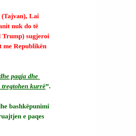
 (Tajvan), Lai 
anit nuk do të 
d Trump) sugjeroi 
at me Republikën 
 dhe paqja dhe 
e tregtohen kurrë
”.
 dhe bashkëpunimi 
uajtjen e paqes 