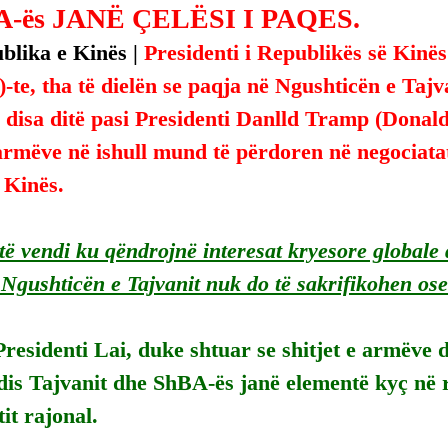
-ës JANË ÇELËSI I PAQES.
blika e Kinës | 
Presidenti i Republikës së Kinës
-te, tha të dielën se paqja në Ngushticën e Tajv
 disa ditë pasi Presidenti Danlld Tramp (Donal
 armëve në ishull mund të përdoren në negociat
 Kinës.
të vendi ku qëndrojnë interesat kryesore globale
në Ngushticën e Tajvanit nuk do të sakrifikohen os
residenti Lai, duke shtuar se shitjet e armëve
dis Tajvanit dhe ShBA-ës janë elementë kyç në r
tit rajonal.