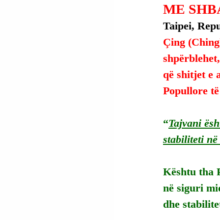
ME SHBA
Taipei, Repu
Çing (Ching)
shpërblehet,
që shitjet e
Popullore të
“
Tajvani ësh
stabiliteti 
Kështu tha P
në siguri mi
dhe stabilite