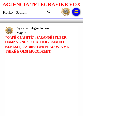
AGJENCIA TELEGRAFIKE V
O
X
Agjencia Telegrafike Vox
May 14
“QAFË GJASHTË”; SARANDË | YLBER
HAMZAJ (NGA FSHATI KRYEMADH I
KUKËSIT) U ARRESTUA; PLAGOSJA ME
THIKË E OLSI MUÇODEMIT.