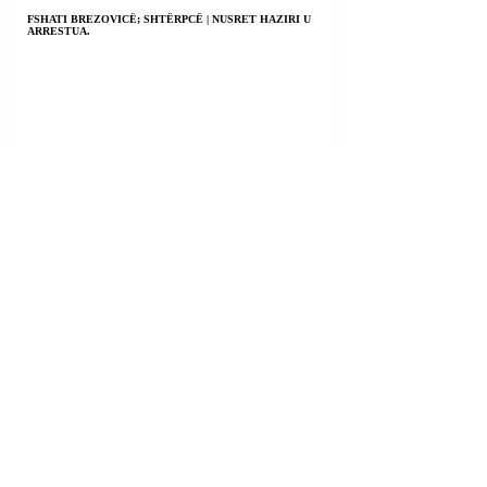
FSHATI BREZOVICË; SHTËRPCË | NUSRET HAZIRI U
ARRESTUA.
RRUGA “LUFTA E GJILANIT”; GJILAN | NEHAT THAQI
(THAÇI) DHE ANA BOJIQ (BOJIÇ) U KONSTATUAN TË
PLAGOSUR.