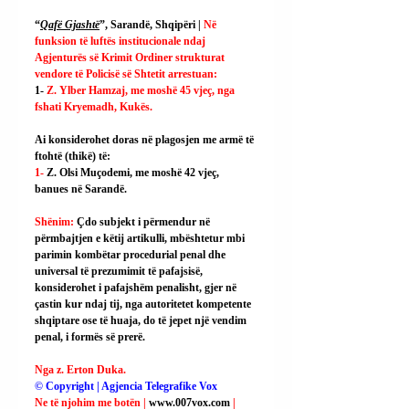
“
Qafë Gjashtë
”, Sarandë, Shqipëri | 
Në 
funksion të luftës institucionale ndaj 
Agjenturës së Krimit Ordiner strukturat 
vendore të Policisë së Shtetit arrestuan:
1- 
Z. Ylber Hamzaj, me moshë 45 vjeç, nga 
fshati Kryemadh, Kukës.
Ai konsiderohet doras në plagosjen me armë të 
ftohtë (thikë) të:
1- 
Z. Olsi Muçodemi, me moshë 42 vjeç, 
banues në Sarandë.
Shënim: 
Çdo subjekt i përmendur në 
përmbajtjen e këtij artikulli, mbështetur mbi 
parimin kombëtar procedurial penal dhe 
universal të prezumimit të pafajsisë, 
konsiderohet i pafajshëm penalisht, gjer në 
çastin kur ndaj tij, nga autoritetet kompetente 
shqiptare ose të huaja, do të jepet një vendim 
penal, i formës së prerë.
Nga z. Erton Duka.
© Copyright | Agjencia Telegrafike Vox
Ne të njohim me botën | 
www.007vox.com
| 