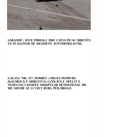
SARANDË | JOVE PIBRALL DHE CATIA PICAC MBETËN
TË PLAGOSUR NË AKSIDENT AUTOMOBILISTIK.
LAGJJA “NR. 12”; DURRËS | ORGES DUMITRU
(KACMOLI) U ARRESTUA; GJYKATA E APELIT E
VENECIAS I KISHTE SHQIPTUAR DËNIM PENAL ME
MË SHUMË SE 11 VJET BURG PËR DROGË.