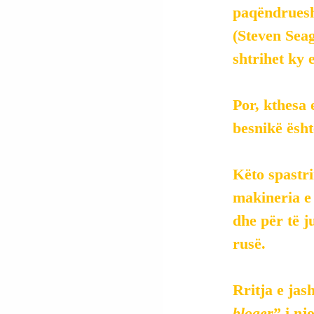
paqëndrueshm
(Steven Seag
shtrihet ky 
Por, kthesa 
besnikë ësht
Këto spastri
makineria e 
dhe për të j
rusë.
Rritja e ja
bloger
” i nj