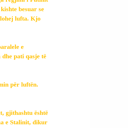
 kishte besuar se 
lohej lufta. Kjo 
aralele e 
dhe pati qasje të 
in për luftën. 
, gjithashtu është 
a e Stalinit, dikur 