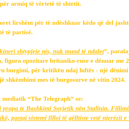
për armiq të vërtetë të shtetit.
oret lirshëm për të ndëshkuar këdo që del jashtë 
ë të partisë.
ineri shtypjeje nis, nuk mund të ndalet
”, paral
figura opozitare britaniko-ruse e dënuar me 25
burgimi, për kritikën ndaj luftës - një dënimi të
një shkëmbimi mes të burgosurve në vitin 2024.
it mediatik “The Telegraph” se:
 prapa te Bashkimi Sovjetik nën Stalinin. Fillim
kë, pastaj sistemi filloi të gëlltiste vetë njerëzit e 