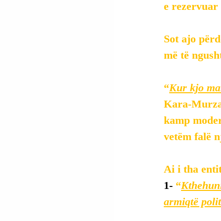
e rezervuar 
Sot ajo përd
më të ngusht
“
Kur kjo mak
Kara-Murza, 
kamp modern 
vetëm falë 
Ai i tha ent
1-
 “
Kthehuni
armiqtë politi