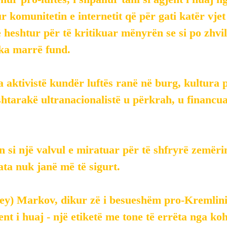
ur komunitetin e internetit që për gati katër vjet
të heshtur për të kritikuar mënyrën se si po zhvil
 ka marrë fund.
 aktivistë kundër luftës ranë në burg, kultura p
htarakë ultranacionalistë u përkrah, u financua 
 si një valvul e miratuar për të shfryrë zemërim
 ata nuk janë më të sigurt.
ey) Markov, dikur zë i besueshëm pro-Kremlinit
ent i huaj - një etiketë me tone të errëta nga koh