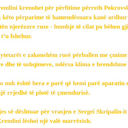
emlini krenohet për përfitime përreth Pokrovsk
, këto përparime të hamendësuara kanë ardhur 
ën njerëzore ruse - humbje të cilat po bëhen gji
 t’u fshehur.
ytetarët e zakonshëm rusë përballen me çmime t
e dhe të ushqimeve, ndërsa klima e brendshme
jo nuk është hera e parë që kemi parë aparatin 
ë rrjedhë të plotë të çmendurisë.
es së dështuar për vrasjen e Sergei Skripalin-it 
Kremlini lëshoi një valë marrëzish.