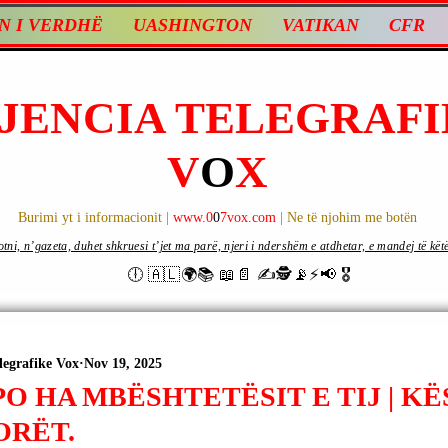
N I VERDHË
UASHINGTON
VATIKAN
CFR
JENCIA TELEGRAFI
V
O
X
Burimi yt i informacionit |
www.0
0
7vox.com
| Ne të njohim me botën
ni, n’gazeta, duhet shkruesi t’jet ma parë, njeri i ndershëm e atdhetar, e mandej të këtë d
🕕 🇦🇱🌍📚 📖📄 ✍🕵️📡⚡️📢 🎖
legrafike Vox
Nov 19, 2025
PO HA MBËSHTETËSIT E TIJ | K
ORËT.