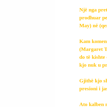
Një nga pret
prodhuar pe
May) në (qe
Kam komentu
(Margaret Th
do të kishte
kjo nuk u p
Gjithë kjo s
presioni i j
Ato kalben n