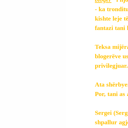
- ka trondit
kishte leje 
fantazi tani
Teksa mijëra
blogerëve us
privilegjuar.
Ata shërbyen
Por, tani as
Sergei (Serg
shpallur agj