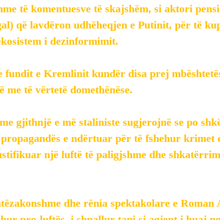
e të komentuesve të skajshëm, si aktori pension
al) që lavdëron udhëheqjen e Putinit, për të kup
ekosistem i dezinformimit.
e fundit e Kremlinit kundër disa prej mbështetës
ë me të vërtetë domethënëse.
me gjithnjë e më staliniste sugjerojnë se po sh
propagandës e ndërtuar për të fshehur krimet e 
ustifikuar një luftë të paligjshme dhe shkatërrim
shtëzakonshme dhe rënia spektakolare e Roman Al
ohur pro-luftës, i shpallur tani si agjent i huaj ng