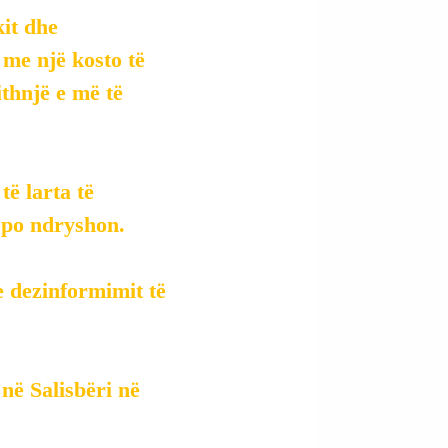
it dhe 
me një kosto të 
thnjë e më të 
ë larta të 
 po ndryshon.
e dezinformimit të 
në Salisbëri në 