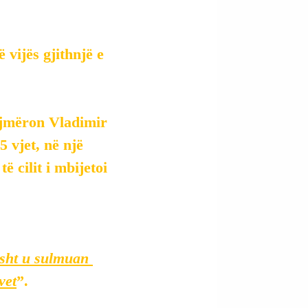
vijës gjithnjë e 
ajmëron Vladimir 
 vjet, në një 
 cilit i mbijetoi 
isht u sulmuan 
vet
”.