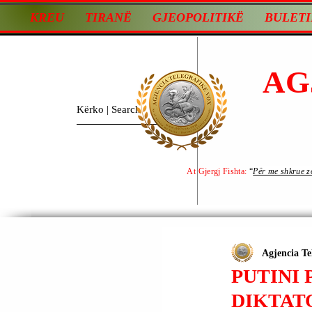
KREU
TIRANË
GJEOPOLITIKË
BULETI
AG
At Gjergj Fishta:
“
Për me shkrue zot
Agjencia Te
PUTINI 
DIKTAT