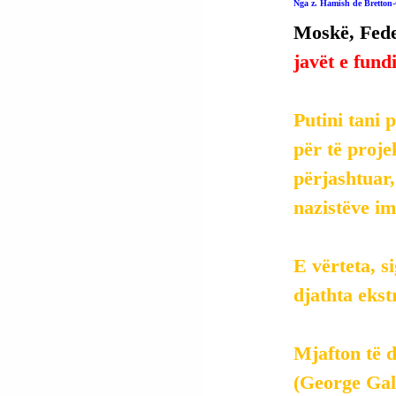
Nga z. Hamish de Bretton
Moskë, Fede
javët e fund
Putini tani p
për të projek
përjashtuar,
nazistëve i
E vërteta, si
djathta eks
Mjafton të d
(George Gal