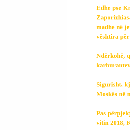
Edhe pse Kr
Zaporizhias
madhe në jet
vështira për
Ndërkohë, q
karburantev
Sigurisht, k
Moskës në nj
Pas përpjekj
vitin 2018, 