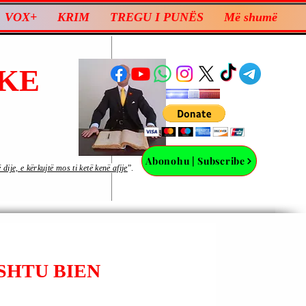
VOX+
KRIM
TREGU I PUNËS
Më shumë
KE
Abonohu | Subscribe
ije, e kërkujtë mos ti ketë kenë afije
”.
ËSHTU BIEN