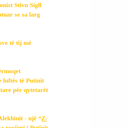
ist Stivn Sigll 
tuar se sa larg 
ve të tij më 
kërmoqet 
luftës të Putinit 
tare për qytetarët 
ekhinit - një “
Z-
a regjimi i Putinit 