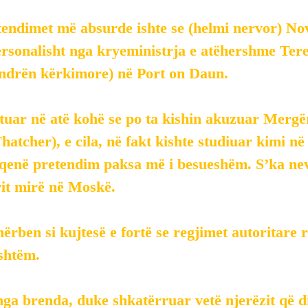
endimet më absurde ishte se (helmi nervor) Nov
rsonalisht nga kryeministrja e atëhershme Ter
ndrën kërkimore) në Port on Daun.
ar në atë kohë se po ta kishin akuzuar Mergë
atcher), e cila, në fakt kishte studiuar kimi n
 qenë pretendim paksa më i besueshëm. S’ka nev
rit mirë në Moskë.
hërben si kujtesë e fortë se regjimet autoritare r
ashtëm.
ga brenda, duke shkatërruar vetë njerëzit që d