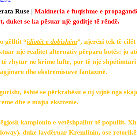
-Gordon.
rata Ruse | 
Makineria e fuqishme e propagandës
it, duket se ka pësuar një goditje të rëndë.
o gëlltit “
idiotët e dobishëm
”, njerëzi tek të cilë
tuar një realitet alternativ përpara botës: jo atë
 të zhytur në krime lufte, por të një shpëtimtar
magjinarë dhe ekstremistëve fantazmë.
gurisht, është se përkrahësit e tij vijnë nga skaje
treme dhe e majta ekstreme.
ëgjosh kampionin e vetëshpallur të popullit, Xh
loway), duke lavdëruar Kremlinin, ose retorikë