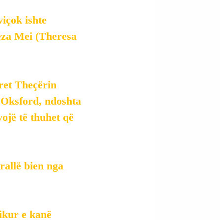
içok ishte 
eza Mei (Theresa 
ret Theçërin 
ë Oksford, ndoshta 
ojë të thuhet që 
rallë bien nga 
ikur e kanë 