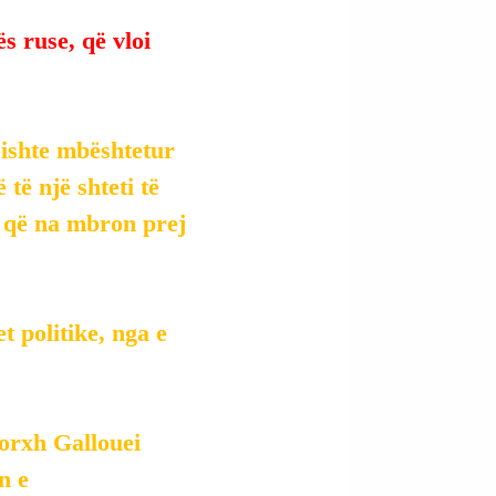
 ruse, që vloi 
t ishte mbështetur 
 të një shteti të 
i që na mbron prej 
t politike, nga e 
orxh Gallouei 
n e 