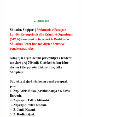
Z. Benet Beci 
Shkodër, Shqipëri | 
Prokuroria e Posaçme 
kundër Korrupsionit dhe Krimit të Organizuar 
(SPAK) i komunikoi Kryetarit të Bashkisë së 
Shkodrës Benet Beci mbylljen e hetimeve 
penale paraprake.
Ndaj tij u kryen hetime për çështjen e tenderit 
me vlerë prej 700 mijë €; në kohën kur ishte 
drejtor i Korporatës Elektro-Enegjitike 
Shqiptare.
Subjekte të tjerë nën hetim penal paraprak 
janë:
1- 
Znj. Adela Ruko (bashkëshortja e z. Ervis 
Berberi).
2- 
Znj/znjsh. Edlira Mitrushi.
3- 
Znj/znjsh. Yllka Nishku.
4- 
Z. Jonid Kazani.
5- 
Z. Rudin Gjoni.