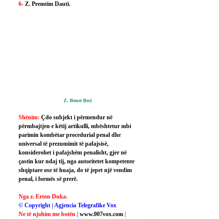
6- 
Z. Premtim Dauti.
Z. Benet Beci 
Shënim: 
Çdo subjekt i përmendur në 
përmbajtjen e këtij artikulli, mbështetur mbi 
parimin kombëtar procedurial penal dhe 
universal të prezumimit të pafajsisë, 
konsiderohet i pafajshëm penalisht, gjer në 
çastin kur ndaj tij, nga autoritetet kompetente 
shqiptare ose të huaja, do të jepet një vendim 
penal, i formës së prerë.
Nga z. Erton Duka.
© Copyright | Agjencia Telegrafike Vox
Ne të njohim me botën | 
www.007vox.com
| 