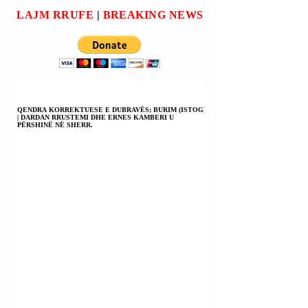
ZV/KRYEMINIST
SHQIPËRISË
LAJM RRUFE
|
BREAKING NEWS
SË REPUBLIKËS 
BELINDA BALLUKU;
SHQIPËRISË
GENTIAN GJYLIN
BELINDA BALLU
(KREU I ARRSH-së);
KONSIDEROHET 
ERALD ELEZIN
PËRFSHIRË NË
(DREJTOR I KESH-it)
KORRUPSION.
| VENDIMI I PLOTË.
QENDRA KORREKTUESE E DUBRAVËS; BURIM (ISTOG)
| DARDAN RRUSTEMI DHE ERNES KAMBERI U
PËRSHINË NË SHERR.