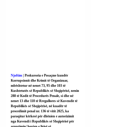
Njoftim 
| Prokuroria e Posaçme kundër 
Korrupsionit dhe Krimit të Organizuar, 
mbështetur në nenet 73, 95 dhe 103 të 
Kushtetutës së Republikës së Shqipërisë, nenin 
288 të Kodit të Procedurës Penale, si dhe në 
nenet 13 dhe 118 të Rregullores së Kuvendit të 
Republikës së Shqipërisë, në kuadër të 
procedimit penal nr. 136 të vitit 2025, ka 
paraqitur kërkesë për dhënien e autorizimit 
nga Kuvendi i Republikës së Shqipërisë për 
arrestimin/ heqjen e lirisë së 