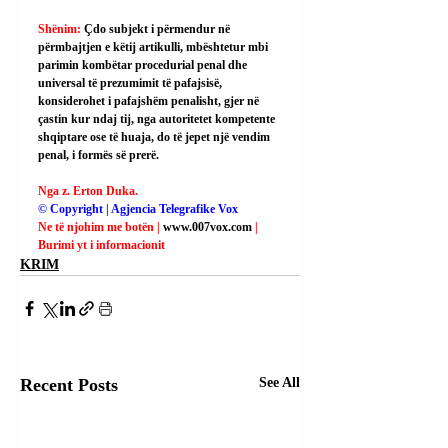
Shënim: 
Çdo subjekt i përmendur në 
përmbajtjen e këtij artikulli, mbështetur mbi 
parimin kombëtar procedurial penal dhe 
universal të prezumimit të pafajsisë, 
konsiderohet i pafajshëm penalisht, gjer në 
çastin kur ndaj tij, nga autoritetet kompetente 
shqiptare ose të huaja, do të jepet një vendim 
penal, i formës së prerë.
Nga z. Erton Duka.
© Copyright | Agjencia Telegrafike Vox
Ne të njohim me botën | 
www.007vox.com
| 
Burimi yt i informacionit
KRIM
Recent Posts
See All