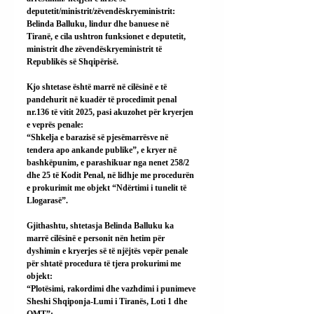
deputetit/ministrit/zëvendëskryeministrit:
Belinda Balluku, lindur dhe banuese në 
Tiranë, e cila ushtron funksionet e deputetit, 
ministrit dhe zëvendëskryeministrit të 
Republikës së Shqipërisë.
Kjo shtetase është marrë në cilësinë e të 
pandehurit në kuadër të procedimit penal 
nr.136 të vitit 2025, pasi akuzohet për kryerjen 
e veprës penale:
“Shkelja e barazisë së pjesëmarrësve në 
tendera apo ankande publike”, e kryer në 
bashkëpunim, e parashikuar nga nenet 258/2 
dhe 25 të Kodit Penal, në lidhje me procedurën 
e prokurimit me objekt “Ndërtimi i tunelit të 
Llogarasë”.
Gjithashtu, shtetasja Belinda Balluku ka 
marrë cilësinë e personit nën hetim për 
dyshimin e kryerjes së të njëjtës vepër penale 
për shtatë procedura të tjera prokurimi me 
objekt:
“Plotësimi, rakordimi dhe vazhdimi i punimeve 
Sheshi Shqiponja-Lumi i Tiranës, Loti 1 dhe 