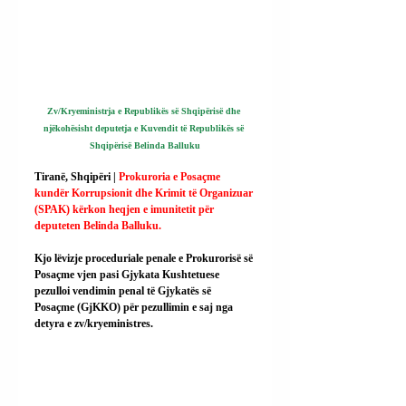
Zv/Kryeministrja e Republikës së Shqipërisë dhe 
njëkohësisht deputetja e Kuvendit të Republikës së 
Shqipërisë Belinda Balluku
Tiranë, Shqipëri | 
Prokuroria e Posaçme 
kundër Korrupsionit dhe Krimit të Organizuar 
(SPAK) kërkon heqjen e imunitetit për 
deputeten Belinda Balluku.
Kjo lëvizje proceduriale penale e Prokurorisë së 
Posaçme vjen pasi Gjykata Kushtetuese 
pezulloi vendimin penal të Gjykatës së 
Posaçme (GjKKO) për pezullimin e saj nga 
detyra e zv/kryeministres.