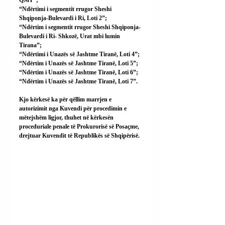
QMT”;
“Ndërtimi i segmentit rrugor Sheshi 
Shqiponja-Bulevardi i Ri, Loti 2”;
“Ndërtim i segmentit rrugor Sheshi Shqiponja-
Bulevardi i Ri- Shkozë, Urat mbi lumin 
Tirana”;
“Ndërtimi i Unazës së Jashtme Tiranë, Loti 4”;
“Ndërtim i Unazës së Jashtme Tiranë, Loti 5”;
“Ndërtim i Unazës së Jashtme Tiranë, Loti 6”;
“Ndërtim i Unazës së Jashtme Tiranë, Loti 7”.
Kjo kërkesë ka për qëllim marrjen e 
autorizimit nga Kuvendi për procedimin e 
mëtejshëm ligjor, thuhet në kërkesën 
proceduriale penale të Prokurorisë së Posaçme, 
drejtuar Kuvendit të Republikës së Shqipërisë.