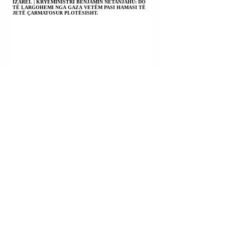
IZAREL | KRYEMINISTRI BENJAMIN NETANJAHU: DO
TË LARGOHEMI NGA GAZA VETËM PASI HAMASI TË
JETË ÇARMATOSUR PLOTËSISHT.
REPUBLIKA E KINËS | USHTRIA NISI USHTRIME TË
MËDHA PËR TË TESTUAR AFTËSITË E REAGIMIT TË
KOMANDANTËVE NDAJ NJË SULMI NGA REPUBLIKA
POPULLORE E KINËS.