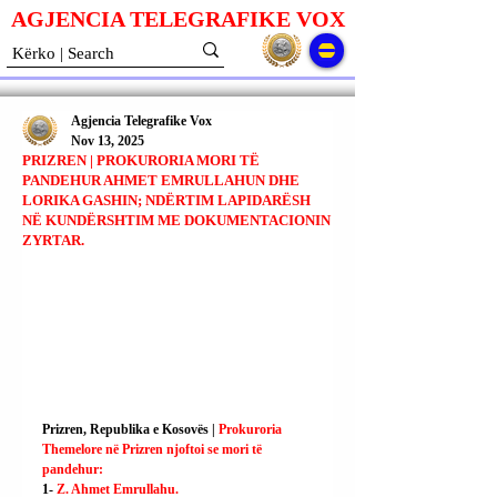
AGJENCIA TELEGRAFIKE V
O
X
Agjencia Telegrafike Vox
Nov 13, 2025
PRIZREN | PROKURORIA MORI TË
PANDEHUR AHMET EMRULLAHUN DHE
LORIKA GASHIN; NDËRTIM LAPIDARËSH
NË KUNDËRSHTIM ME DOKUMENTACIONIN
ZYRTAR.
Prizren, Republika e Kosovës | 
Prokuroria 
Themelore në Prizren njoftoi se mori të 
pandehur:
1- 
Z. Ahmet Emrullahu.