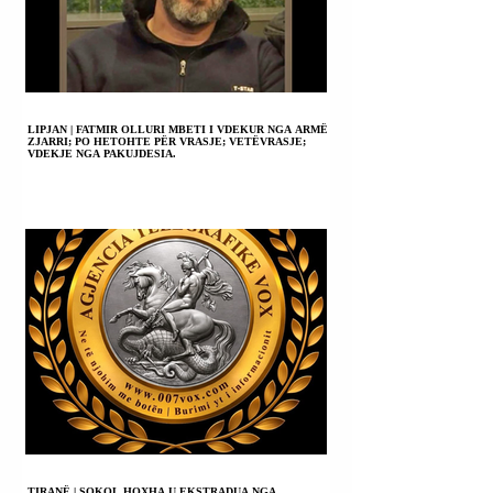
LIPJAN | FATMIR OLLURI MBETI I VDEKUR NGA ARMË
ZJARRI; PO HETOHTE PËR VRASJE; VETËVRASJE;
VDEKJE NGA PAKUJDESIA.
TIRANË | SOKOL HOXHA U EKSTRADUA NGA