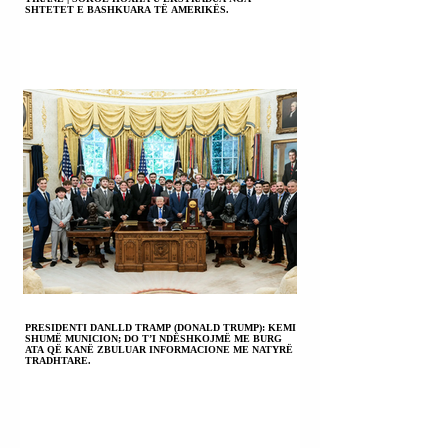
SHTETET E BASHKUARA TË AMERIKËS.
PRESIDENTI DANLLD TRAMP (DONALD TRUMP): KEMI
SHUMË MUNICION; DO T’I NDËSHKOJMË ME BURG
ATA QË KANË ZBULUAR INFORMACIONE ME NATYRË
TRADHTARE.