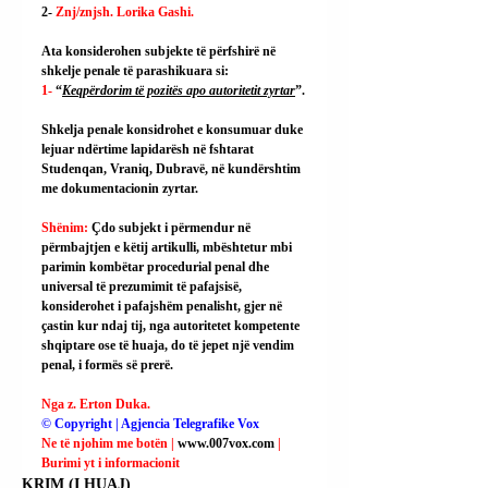
2- 
Znj/znjsh. Lorika Gashi.
Ata konsiderohen subjekte të përfshirë në 
shkelje penale të parashikuara si:
1- 
“
Keqpërdorim të pozitës apo autoritetit zyrtar
”.
Shkelja penale konsidrohet e konsumuar duke 
lejuar ndërtime lapidarësh në fshtarat 
Studenqan, Vraniq, Dubravë, në kundërshtim 
me dokumentacionin zyrtar.
Shënim: 
Çdo subjekt i përmendur në 
përmbajtjen e këtij artikulli, mbështetur mbi 
parimin kombëtar procedurial penal dhe 
universal të prezumimit të pafajsisë, 
konsiderohet i pafajshëm penalisht, gjer në 
çastin kur ndaj tij, nga autoritetet kompetente 
shqiptare ose të huaja, do të jepet një vendim 
penal, i formës së prerë.
Nga z. Erton Duka.
© Copyright | Agjencia Telegrafike Vox
Ne të njohim me botën | 
www.007vox.com
| 
Burimi yt i informacionit
KRIM (I HUAJ)