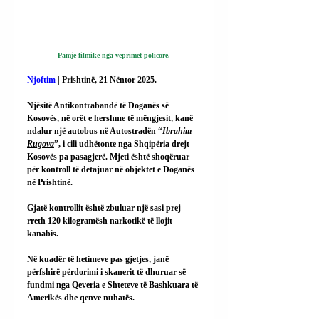
Pamje filmike nga veprimet policore.
Njoftim
 | Prishtinë, 21 Nëntor 2025.
Njësitë Antikontrabandë të Doganës së 
Kosovës, në orët e hershme të mëngjesit, kanë 
ndalur një autobus në Autostradën “
Ibrahim 
Rugova
”, i cili udhëtonte nga Shqipëria drejt 
Kosovës pa pasagjerë. Mjeti është shoqëruar 
për kontroll të detajuar në objektet e Doganës 
në Prishtinë.
Gjatë kontrollit është zbuluar një sasi prej 
rreth 120 kilogramësh narkotikë të llojit 
kanabis.
Në kuadër të hetimeve pas gjetjes, janë 
përfshirë përdorimi i skanerit të dhuruar së 
fundmi nga Qeveria e Shteteve të Bashkuara të 
Amerikës dhe qenve nuhatës.