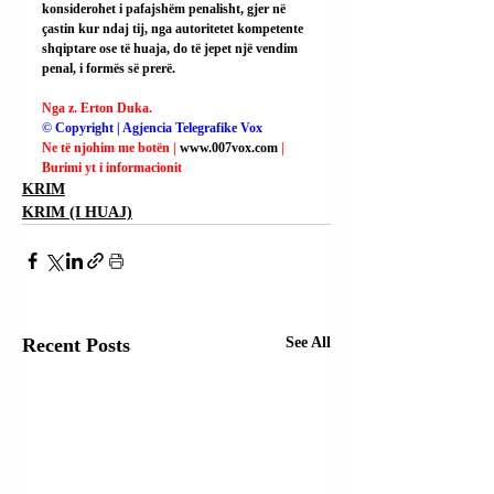
konsiderohet i pafajshëm penalisht, gjer në 
çastin kur ndaj tij, nga autoritetet kompetente 
shqiptare ose të huaja, do të jepet një vendim 
penal, i formës së prerë.
Nga z. Erton Duka.
© Copyright | Agjencia Telegrafike Vox
Ne të njohim me botën | 
www.007vox.com
| 
Burimi yt i informacionit
KRIM
KRIM (I HUAJ)
Recent Posts
See All