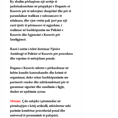
Ky zbulim përfaqëson një arritje të 
jashtëzakonshme në përpjekjet e Doganës së 
Kosovës për të mbrojtur shoqërinë dhe për të 
parandaluar trafikun e substancave të 
ndaluara, dhe vjen vetëm pak javë pas një 
rasti tjetër të përmasave të ngjashme, i 
realizuar në bashkëpunim me Policinë e 
Kosovës dhe Agjencinë e Kosovës për 
Inteligjencë.
Rasti i sotëm i është dorëzuar Njësive 
Antidrogë të Policisë së Kosovës për procedura 
dhe veprime të mëtejshme penale.
Dogana e Kosovës mbetet e përkushtuar në 
luftën kundër kontrabandës dhe krimit të 
organizuar, duke rritur bashkëpunimin me 
partnerët vendor dhe ndërkombëtarë për të 
garantuar sigurinë dhe sundimin e ligjit, 
thuhet në njoftimin zyrtar.
Shënim: 
Çdo subjekt i përmendur në 
përmbajtjen e këtij artikulli, mbështetur mbi 
parimin kombëtar procedurial penal dhe 
universal të prezumimit të pafajsisë, 