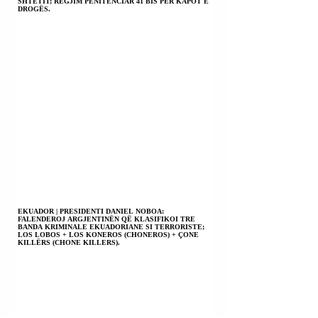
SHTETIT; REGJIM PENITENCIAR 41 BIS PËR KAPOT E
DROGËS.
EKUADOR | PRESIDENTI DANIEL NOBOA:
FALENDEROJ ARGJENTINËN QË KLASIFIKOI TRE
BANDA KRIMINALE EKUADORIANE SI TERRORISTE;
LOS LOBOS + LOS KONEROS (CHONEROS) + ÇONE
KILLËRS (CHONE KILLERS).