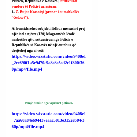
Prizren, Republika e Kosovës | 
Strukturat 
vendore të Policisë arrestuan:
1- 
Z. Bujar Krasniqi (pronar i autoshkollës 
“
Getoari
”).
Ai konsiderohet subjekt i lidhur me sasinë prej 
njëqind e njëzet (120) kilogramësh lëndë 
narkotike që u sekuestrua nga Policia e 
Republikës së Kosovës në një autobus që 
drejtohej nga ai vetë.
https://video.wixstatic.com/video/9408e1
_2ce890f1a5e9470c9a8e8c5cd2c1f800/36
0p/mp4/file.mp4
Pamje filmike nga veprimet policore.
https://video.wixstatic.com/video/9408e1
_7aa60a84e694437eaac5013e3152eb04/3
60p/mp4/file.mp4