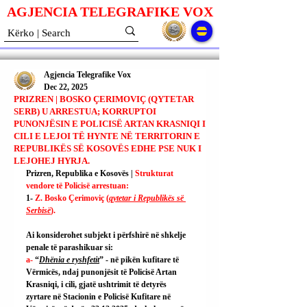
AGJENCIA TELEGRAFIKE V
O
X
Agjencia Telegrafike Vox
Dec 22, 2025
PRIZREN | BOSKO ÇERIMOVIÇ (QYTETAR
SERB) U ARRESTUA; KORRUPTOI
PUNONJËSIN E POLICISË ARTAN KRASNIQI I
CILI E LEJOI TË HYNTE NË TERRITORIN E
REPUBLIKËS SË KOSOVËS EDHE PSE NUK I
LEJOHEJ HYRJA.
Prizren, Republika e Kosovës | 
Strukturat 
vendore të Policisë arrestuan:
1- 
Z. Bosko Çerimoviç (
qytetar i Republikës së 
Serbisë
).
Ai konsiderohet subjekt i përfshirë në shkelje 
penale të parashikuar si:
a- 
“
Dhënia e ryshfetit
” - në pikën kufitare të 
Vërmicës, ndaj punonjësit të Policisë Artan 
Krasniqi, i cili, gjatë ushtrimit të detyrës 
zyrtare në Stacionin e Policisë Kufitare në 