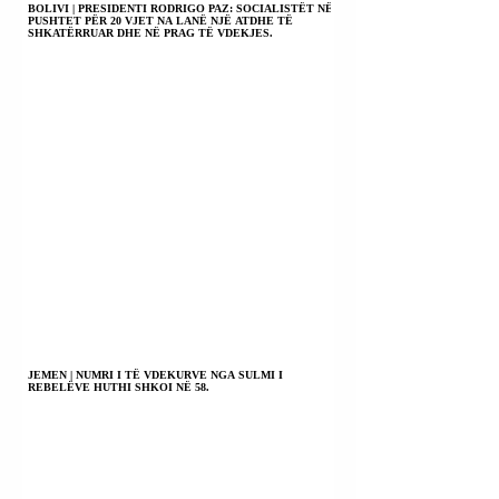
BOLIVI | PRESIDENTI RODRIGO PAZ: SOCIALISTËT NË
PUSHTET PËR 20 VJET NA LANË NJË ATDHE TË
SHKATËRRUAR DHE NË PRAG TË VDEKJES.
JEMEN | NUMRI I TË VDEKURVE NGA SULMI I
REBELËVE HUTHI SHKOI NË 58.