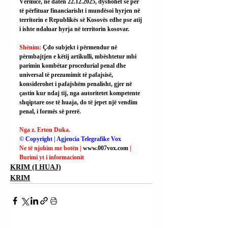
Vërmicë, në datën 22.12.2025, dyshohet se për 
të përfituar financiarisht i mundësoi hyrjen në 
territorin e Republikës së Kosovës edhe pse atij 
i ishte ndaluar hyrja në territorin kosovar.
Shënim: 
Çdo subjekt i përmendur në 
përmbajtjen e këtij artikulli, mbështetur mbi 
parimin kombëtar procedurial penal dhe 
universal të prezumimit të pafajsisë, 
konsiderohet i pafajshëm penalisht, gjer në 
çastin kur ndaj tij, nga autoritetet kompetente 
shqiptare ose të huaja, do të jepet një vendim 
penal, i formës së prerë.
Nga z. Erton Duka.
© Copyright | Agjencia Telegrafike Vox
Ne të njohim me botën | 
www.007vox.com
| 
Burimi yt i informacionit
KRIM (I HUAJ)
KRIM