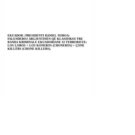
EKUADOR | PRESIDENTI DANIEL NOBOA:
FALENDEROJ ARGJENTINËN QË KLASIFIKOI TRE
BANDA KRIMINALE EKUADORIANE SI TERRORISTE;
LOS LOBOS + LOS KONEROS (CHONEROS) + ÇONE
KILLËRS (CHONE KILLERS).
UKRAINË | PRESIDENTI VOLODIMIR ZELENSKI: