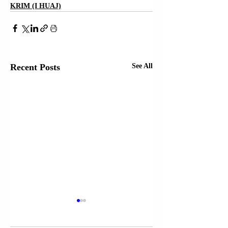
KRIM (I HUAJ)
Recent Posts
See All
RRUGA “MUSTAFË
FSHATI LLUGAR;
KRUJA”;
PRISHTINË |