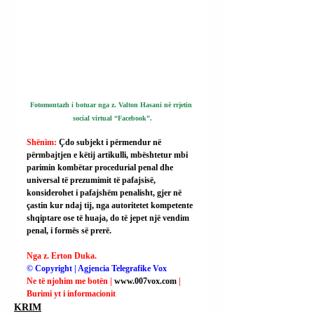
Fotomontazh i botuar nga z. Valton Hasani në rrjetin 
social virtual “Facebook”.
Shënim: 
Çdo subjekt i përmendur në 
përmbajtjen e këtij artikulli, mbështetur mbi 
parimin kombëtar procedurial penal dhe 
universal të prezumimit të pafajsisë, 
konsiderohet i pafajshëm penalisht, gjer në 
çastin kur ndaj tij, nga autoritetet kompetente 
shqiptare ose të huaja, do të jepet një vendim 
penal, i formës së prerë.
Nga z. Erton Duka.
© Copyright | Agjencia Telegrafike Vox
Ne të njohim me botën | 
www.007vox.com
| 
Burimi yt i informacionit
KRIM