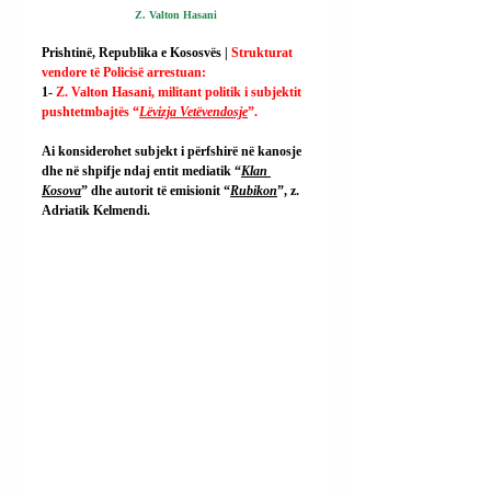
Z. Valton Hasani
Prishtinë, Republika e Kososvës | 
Strukturat 
vendore të Policisë arrestuan:
1- 
Z. Valton Hasani, militant politik i subjektit 
pushtetmbajtës “
Lëvizja Vetëvendosje
”.
Ai konsiderohet subjekt i përfshirë në kanosje 
dhe në shpifje ndaj entit mediatik “
Klan 
Kosova
” dhe autorit të emisionit “
Rubikon
”, z. 
Adriatik Kelmendi.