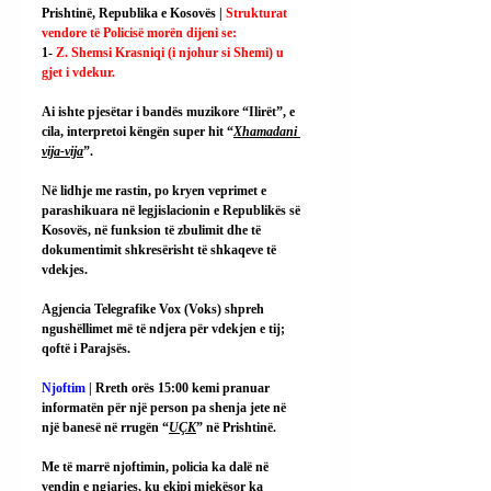
Prishtinë, Republika e Kosovës | 
Strukturat 
vendore të Policisë morën dijeni se:
1- 
Z. Shemsi Krasniqi (i njohur si Shemi) u 
gjet i vdekur.
Ai ishte pjesëtar i bandës muzikore “Ilirët”, e 
cila, interpretoi këngën super hit “
Xhamadani 
vija-vija
”.
Në lidhje me rastin, po kryen veprimet e 
parashikuara në legjislacionin e Republikës së 
Kosovës, në funksion të zbulimit dhe të 
dokumentimit shkresërisht të shkaqeve të 
vdekjes.
Agjencia Telegrafike Vox (Voks) shpreh 
ngushëllimet më të ndjera për vdekjen e tij; 
qoftë i Parajsës.
Njoftim 
| Rreth orës 15:00 kemi pranuar 
informatën për një person pa shenja jete në 
një banesë në rrugën “
UÇK
” në Prishtinë.
Me të marrë njoftimin, policia ka dalë në 
vendin e ngjarjes, ku ekipi mjekësor ka 