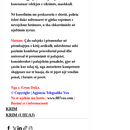
konstatuar vdekjen e viktimës, mashkull.
Në koordinim me prokurorin e shtetit, policia 
është duke ndërmarrë të gjitha veprimet e 
nevojshme hetimore, u tha shkurtimisht në 
njoftimin zyrtar.
Shënim: 
Çdo subjekt i përmendur në 
përmbajtjen e këtij artikulli, mbështetur mbi 
parimin kombëtar procedurial penal dhe 
universal të prezumimit të pafajsisë, 
konsiderohet i pafajshëm penalisht, gjer në 
çastin kur ndaj tij, nga autoritetet kompetente 
shqiptare ose të huaja, do të jepet një vendim 
penal, i formës së prerë.
Nga z. Erton Duka.
© Copyright | Agjencia Telegrafike Vox
Ne të njohim me botën | 
www.007vox.com
| 
Burimi yt i informacionit
KRIM
KRIM (I HUAJ)