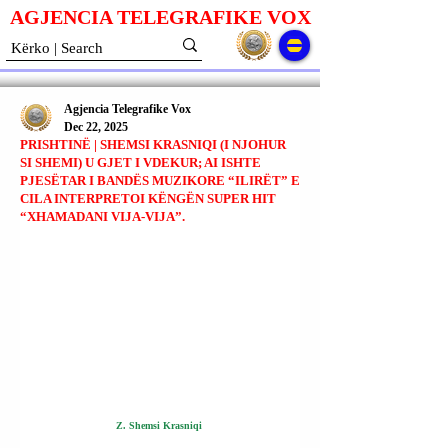
AGJENCIA TELEGRAFIKE V
O
X
Agjencia Telegrafike Vox
Dec 22, 2025
PRISHTINË | SHEMSI KRASNIQI (I NJOHUR
SI SHEMI) U GJET I VDEKUR; AI ISHTE
PJESËTAR I BANDËS MUZIKORE “ILIRËT” E
CILA INTERPRETOI KËNGËN SUPER HIT
“XHAMADANI VIJA-VIJA”.
Z. Shemsi Krasniqi 