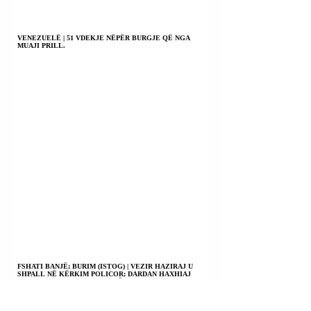
VENEZUELË | 51 VDEKJE NËPËR BURGJE QË NGA
MUAJI PRILL.
FSHATI BANJË; BURIM (ISTOG) | VEZIR HAZIRAJ U
SHPALL NË KËRKIM POLICOR; DARDAN HAXHIAJ
MBETI I PLAGOSUR ME ARMË ZJARRI.