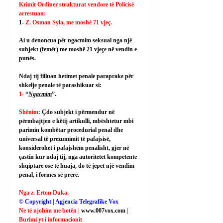
Krimit Ordiner strukturat vendore të Policisë 
arrestuan:
1- 
Z. Osman Syla, me moshë 71 vjeç.
Ai
 u denoncua për ngacmim seksual nga një 
subjekt (femër) me moshë 21 vjeçe në vendin e 
punës.
Ndaj tij filluan hetimet penale paraprake për 
shkelje penale të parashikuar si:
1- 
“
Ngacmim
”.
Shënim: 
Çdo subjekt i përmendur në 
përmbajtjen e këtij artikulli, mbështetur mbi 
parimin kombëtar procedurial penal dhe 
universal të prezumimit të pafajsisë, 
konsiderohet i pafajshëm penalisht, gjer në 
çastin kur ndaj tij, nga autoritetet kompetente 
shqiptare ose të huaja, do të jepet një vendim 
penal, i formës së prerë.
Nga z. Erton Duka.
© Copyright | Agjencia Telegrafike Vox
Ne të njohim me botën | 
www.007vox.com
| 
Burimi yt i informacionit