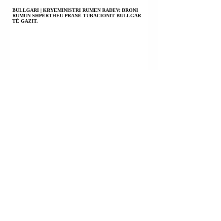
BULLGARI | KRYEMINISTRI RUMEN RADEV: DRONI
RUMUN SHPËRTHEU PRANË TUBACIONIT BULLGAR
TË GAZIT.
EMIRATET E BASHKUARA ARABE | NJË RAKETË
GODITI NJË ANIJE EMIRATE NË NGUSHTICËN E
HORMUZIT.