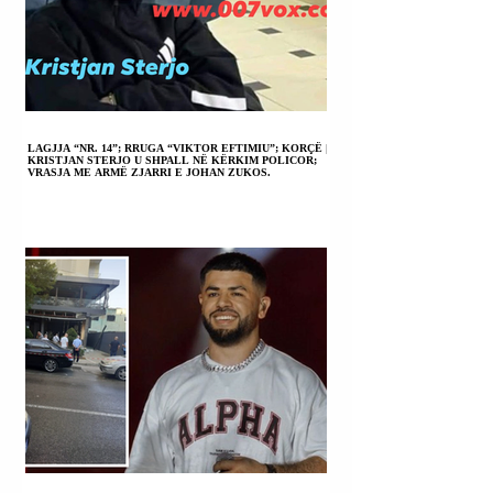
LAGJJA “NR. 14”; RRUGA “VIKTOR EFTIMIU”; KORÇË |
KRISTJAN STERJO U SHPALL NË KËRKIM POLICOR;
VRASJA ME ARMË ZJARRI E JOHAN ZUKOS.