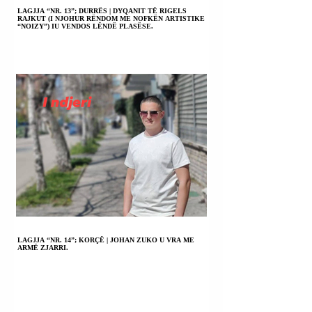
LAGJJA “NR. 13”; DURRËS | DYQANIT TË RIGELS
RAJKUT (I NJOHUR RËNDOM ME NOFKËN ARTISTIKE
“NOIZY”) IU VENDOS LËNDË PLASËSE.
LAGJJA “NR. 14”; KORÇË | JOHAN ZUKO U VRA ME
ARMË ZJARRI.