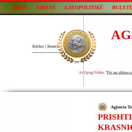
KREU
TIRANË
GJEOPOLITIKË
BULETI
AG
At Gjergj Fishta:
“
Për me shkrue zot
Agjencia Te
PRISHTI
KRASNI