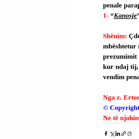
penale parap
1- 
“
Kanosje
Shënim: 
Çdo
mbështetur 
prezumimit t
kur ndaj tij
vendim penal
Nga z. Erto
© Copyright
Ne të njohim