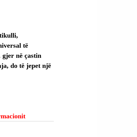
kulli, 
versal të 
 gjer në çastin 
ja, do të jepet një 
ormacionit