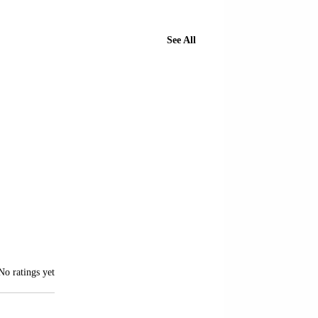
See All
of 5 stars.
No ratings yet