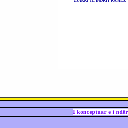
ZJARRI TË INDRIT RAMËS.
I konceptuar e i ndë