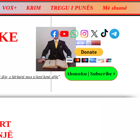
VOX+
KRIM
TREGU I PUNËS
Më shumë
KE
Abonohu | Subscribe
ije, e kërkujtë mos ti ketë kenë afije
”.
ERT
NJË