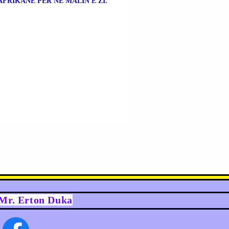
AFRIKANË PËR NË MALIN E ZI.
y Mr. Erton Duka