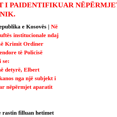
T I PAIDENTIFIKUAR NËPËRMJE
NIK.
epublika e Kosovës | 
Në 
uftës institucionale ndaj 
së Krimit Ordiner 
endore të Policisë 
 se:
në detyrë, Elbert 
kanos nga një subjekt i 
ar nëpërmjet aparatit 
 rastin filluan hetimet 