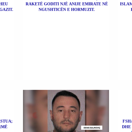
THEU
RAKETË GODITI NJË ANIJE EMIRATE NË
ISLA
GAZIT.
NGUSHTICËN E HORMUZIT.
ESTUA;
FSHA
RMË
DHE 