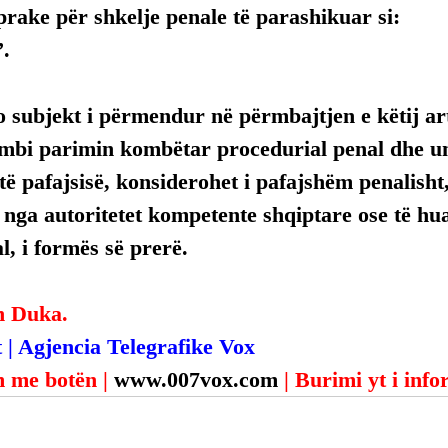
rake për shkelje penale të parashikuar si:
”.
 subjekt i përmendur në përmbajtjen e këtij arti
mbi parimin kombëtar procedurial penal dhe uni
ë pafajsisë, konsiderohet i pafajshëm penalisht,
, nga autoritetet kompetente shqiptare ose të hua
, i formës së prerë.
n Duka.
 | Agjencia Telegrafike Vox
 me botën | 
www.007vox.com
| Burimi yt i inf