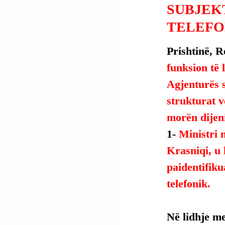
SUBJEK
TELEFO
Prishtinë, R
funksion të l
Agjenturës 
strukturat v
morën dijeni
1- 
Ministri 
Krasniqi, u 
paidentifiku
telefonik.
Në lidhje me