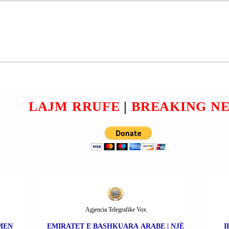
AEROPORTI
NDËRKOMBËTAR “ADEM
SHT
JASHARI”; PRISHTINË |
VALENTINA
;
TRAJANOVSKA U
;
ARRESTUA.
LAJM RRUFE
|
BREAKING N
Agjencia Telegrafike Vox
MEN
EMIRATET E BASHKUARA ARABE | NJË
I