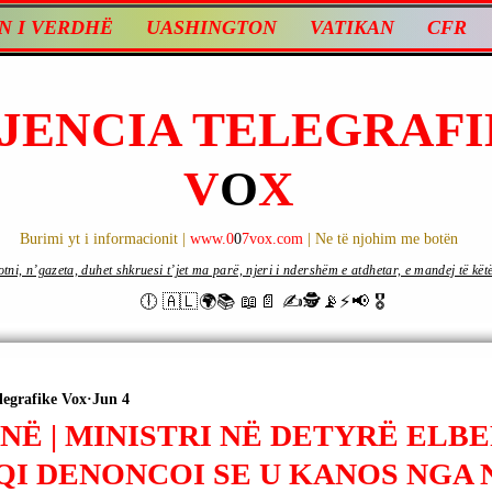
N I VERDHË
UASHINGTON
VATIKAN
CFR
JENCIA TELEGRAFI
V
O
X
Burimi yt i informacionit |
www.0
0
7vox.com
| Ne të njohim me botën
ni, n’gazeta, duhet shkruesi t’jet ma parë, njeri i ndershëm e atdhetar, e mandej të këtë d
🕕 🇦🇱🌍📚 📖📄 ✍🕵️📡⚡️📢 🎖
legrafike Vox
Jun 4
NË | MINISTRI NË DETYRË ELB
QI DENONCOI SE U KANOS NGA 