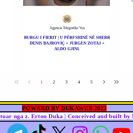
Agjencia Telegrafike Vox
BURGU I FIERIT | U PËRFSHINË NË SHERR
DENIS BAJROVIÇ + JURGEN ZOTAJ +
ALDO GJINI.
1
2
3
4
5
POWERD BY DUKAWEB 2023
rtuar nga z. Erton Duka | Conceived and built b