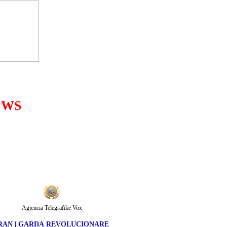
PRISHTINË | UVEJS HALILI
U ARRESTUA.
EWS
Agjencia Telegrafike Vox
RAN | GARDA REVOLUCIONARE