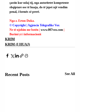
çastin kur ndaj tij, nga autoritetet kompetente 
shqiptare ose të huaja, do të jepet një vendim 
penal, i formës së prerë.
Nga z. Erton Duka.
© Copyright | Agjencia Telegrafike Vox
Ne të njohim me botën | 
www.007vox.com
| 
Burimi yt i informacionit
KRIM
KRIM (I HUAJ)
Recent Posts
See All