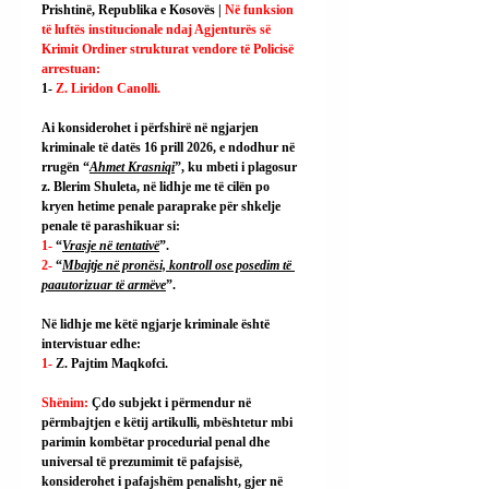
Prishtinë, Republika e Kosovës | 
Në funksion 
të luftës institucionale ndaj Agjenturës së 
Krimit Ordiner strukturat vendore të Policisë 
arrestuan:
1- 
Z. Liridon Canolli.
Ai
 konsiderohet i përfshirë në ngjarjen 
kriminale të datës 16 prill 2026, e ndodhur në 
rrugën “
Ahmet Krasniqi
”, ku mbeti i plagosur 
z. Blerim Shuleta, në lidhje me të cilën po 
kryen hetime penale paraprake për shkelje 
penale të parashikuar si:
1- 
“
Vrasje në tentativë
”.
2- 
“
Mbajtje në pronësi, kontroll ose posedim të 
paautorizuar të armëve
”.
Në lidhje me këtë ngjarje kriminale është 
intervistuar edhe:
1- 
Z. Pajtim Maqkofci.
Shënim: 
Çdo subjekt i përmendur në 
përmbajtjen e këtij artikulli, mbështetur mbi 
parimin kombëtar procedurial penal dhe 
universal të prezumimit të pafajsisë, 
konsiderohet i pafajshëm penalisht, gjer në 