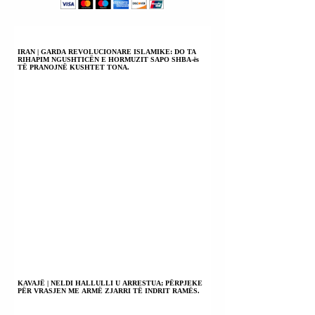
ARMË ZJARRI;
VALDET HASANI
SHOQËRUA PËR
INTERVISTIM
IRAN | GARDA REVOLUCIONARE ISLAMIKE: DO TA
RIHAPIM NGUSHTICËN E HORMUZIT SAPO SHBA-ës
POLICOR.
TË PRANOJNË KUSHTET TONA.
KAVAJË | NELDI HALLULLI U ARRESTUA; PËRPJEKE
PËR VRASJEN ME ARMË ZJARRI TË INDRIT RAMËS.