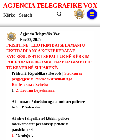
AGJENCIA TELEGRAFIKE V
O
X
Agjencia Telegrafike Vox
Nov 22, 2025
PRISHTINË | LEOTRIM BAJSELAMANI U
EKSTRADUA NGA KONFEDERATA E
ZVICRËSL ISHTE I SHPALLUR NË KËRKIM
POLICOR NDËRKOMBËTAR PËR GRABITJE
TË KRYER NË SUHAREKË.
Prishtinë, Republika e Kosovës | 
Strukturat 
përgjegjëse të Policisë ekstraduan nga 
Konfederata e Zvicrës:
1- 
Z. Leotrim Bajselamani.
Ai
 u muar në dorëzim nga autoritetet policore 
të S.T.P Suharekë.
Ai ishte i shpallur në kërkim policor 
ndërkombëtar për shkelje penale të 
parshikuar si:
1- 
“
Grabitje
”.