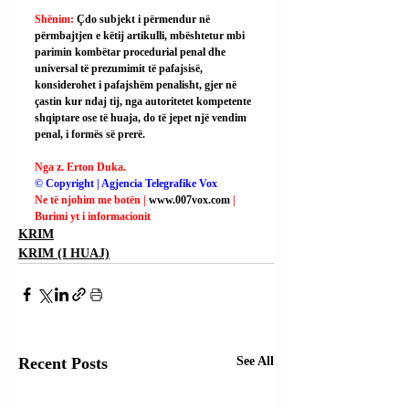
Shënim: 
Çdo subjekt i përmendur në 
përmbajtjen e këtij artikulli, mbështetur mbi 
parimin kombëtar procedurial penal dhe 
universal të prezumimit të pafajsisë, 
konsiderohet i pafajshëm penalisht, gjer në 
çastin kur ndaj tij, nga autoritetet kompetente 
shqiptare ose të huaja, do të jepet një vendim 
penal, i formës së prerë.
Nga z. Erton Duka.
© Copyright | Agjencia Telegrafike Vox
Ne të njohim me botën | 
www.007vox.com
| 
Burimi yt i informacionit
KRIM
KRIM (I HUAJ)
Recent Posts
See All