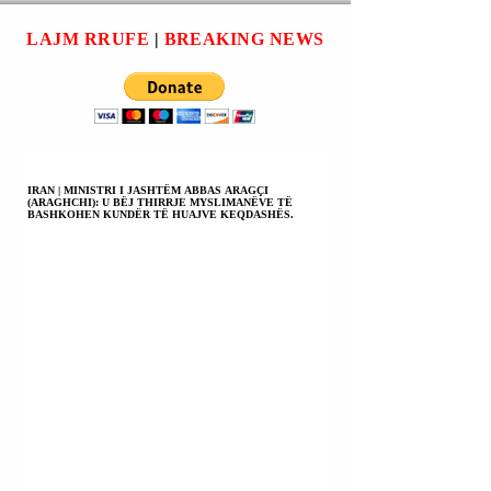
NË TENTATIVË ME
NARKOTIKE.
ARMË ZJARRI.
LAJM RRUFE
|
BREAKING NEWS
IRAN | MINISTRI I JASHTËM ABBAS ARAGÇI
(ARAGHCHI): U BËJ THIRRJE MYSLIMANËVE TË
BASHKOHEN KUNDËR TË HUAJVE KEQDASHËS.