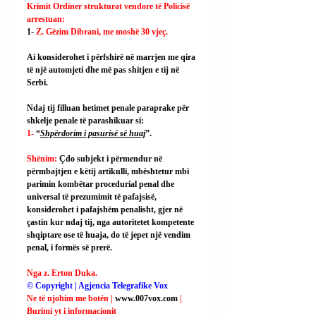
Krimit Ordiner strukturat vendore të Policisë 
arrestuan:
1- 
Z. Gëzim Dibrani, me moshë 30 vjeç.
Ai
 konsiderohet i përfshirë në marrjen me qira 
të një automjeti dhe më pas shitjen e tij në 
Serbi.
Ndaj tij filluan hetimet penale paraprake për 
shkelje penale të parashikuar si:
1- 
“
Shpërdorim i pasurisë së huaj
”.
Shënim: 
Çdo subjekt i përmendur në 
përmbajtjen e këtij artikulli, mbështetur mbi 
parimin kombëtar procedurial penal dhe 
universal të prezumimit të pafajsisë, 
konsiderohet i pafajshëm penalisht, gjer në 
çastin kur ndaj tij, nga autoritetet kompetente 
shqiptare ose të huaja, do të jepet një vendim 
penal, i formës së prerë.
Nga z. Erton Duka.
© Copyright | Agjencia Telegrafike Vox
Ne të njohim me botën | 
www.007vox.com
| 
Burimi yt i informacionit