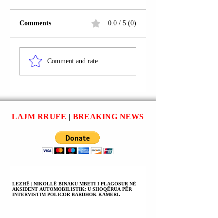
Comments
0.0 / 5 (0)
AEROPORTI
PRISHTINË |
“ADEM JASHARI”;
VALON MURTEZI
Comment and rate...
PRISHTINË |
ARRESTUA.
LEONARD
SYLEJMANI U
ARRESTUA.
LAJM RRUFE
|
BREAKING NEWS
LEZHË | NIKOLLË BINAKU MBETI I PLAGOSUR NË
AKSIDENT AUTOMOBILISTIK; U SHOQËRUA PËR
INTERVISTIM POLICOR BARDHOK KAMERI.