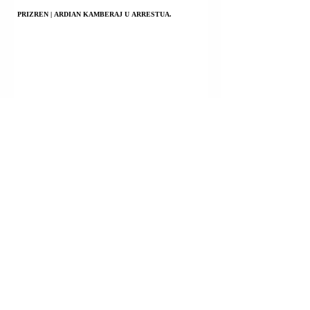
PRIZREN | ARDIAN KAMBERAJ U ARRESTUA.
FSHATI BREZOVICË; SHTËRPCË | NUSRET HAZIRI U
ARRESTUA.