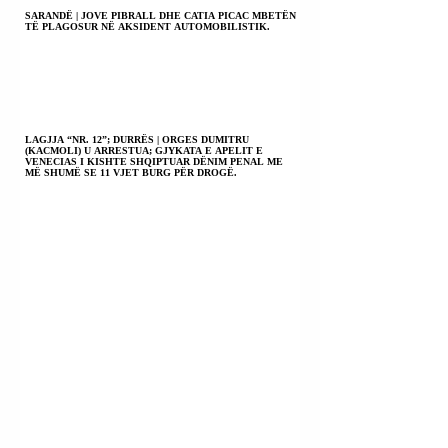
SARANDË | JOVE PIBRALL DHE CATIA PICAC MBETËN
TË PLAGOSUR NË AKSIDENT AUTOMOBILISTIK.
LAGJJA “NR. 12”; DURRËS | ORGES DUMITRU
(KACMOLI) U ARRESTUA; GJYKATA E APELIT E
VENECIAS I KISHTE SHQIPTUAR DËNIM PENAL ME
MË SHUMË SE 11 VJET BURG PËR DROGË.