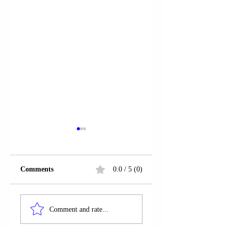
Comments
0.0 / 5 (0)
RRUGA “EQREM
RRUGA
ÇABEJ”;
“WOODROW
Comment and rate...
PRISHTINË |
WILSON”;