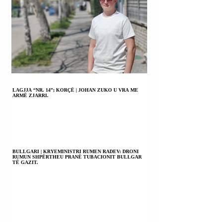
LAGJJA “NR. 14”; KORÇË | JOHAN ZUKO U VRA ME
ARMË ZJARRI.
BULLGARI | KRYEMINISTRI RUMEN RADEV: DRONI
RUMUN SHPËRTHEU PRANË TUBACIONIT BULLGAR
TË GAZIT.