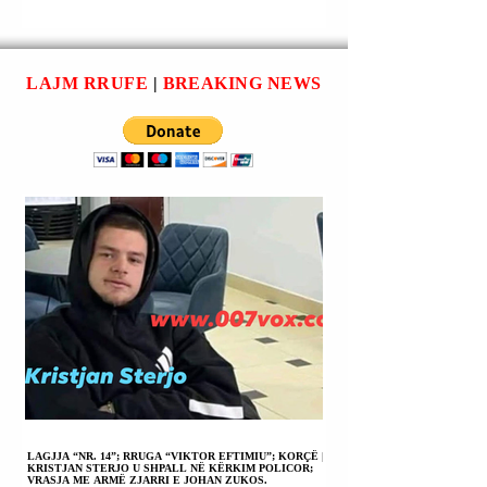
EDUARD BERILA U
PRISHTINË |
ARRESTUA;
SHKËLQIM
AKSIDENT
KASTRATI U
AUTOMOBILISTIK
ARRESTUA;
LAJM RRUFE
|
BREAKING NEWS
ME PASOJË
VRASJE E MBET
PLAGOSJEN E NJË
NË TENTATIVË.
QYTETARI.
LAGJJA “NR. 14”; RRUGA “VIKTOR EFTIMIU”; KORÇË |
KRISTJAN STERJO U SHPALL NË KËRKIM POLICOR;
VRASJA ME ARMË ZJARRI E JOHAN ZUKOS.