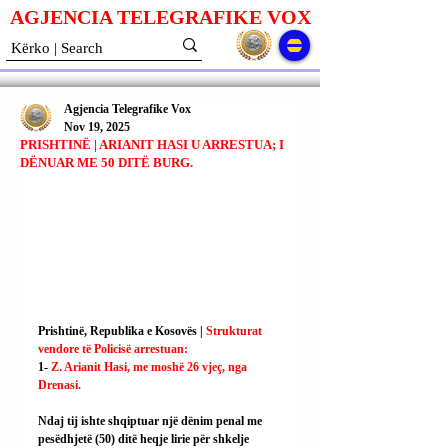
AGJENCIA TELEGRAFIKE V
O
X
Agjencia Telegrafike Vox
Nov 19, 2025
PRISHTINË | ARIANIT HASI U ARRESTUA; I
DËNUAR ME 50 DITË BURG.
Prishtinë, Republika e Kosovës | 
Strukturat 
vendore të Policisë arrestuan:
1- 
Z. Arianit Hasi, me moshë 26 vjeç, nga 
Drenasi.
Ndaj tij ishte shqiptuar një dënim penal me 
pesëdhjetë (50) ditë heqje lirie për shkelje 