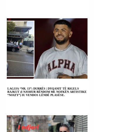
LAGJJA “NR. 13”; DURRËS | DYQANIT TË RIGELS
RAJKUT (I NJOHUR RËNDOM ME NOFKËN ARTISTIKE
“NOIZY”) IU VENDOS LËNDË PLASËSE.