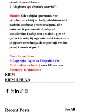
penale të parashikuar si:
1- 
“
Asgjësimi apo dëmtimi i pasurisë
”.
Shënim: 
Çdo subjekt i përmendur në 
përmbajtjen e këtij artikulli, mbështetur mbi 
parimin kombëtar procedurial penal dhe 
universal të prezumimit të pafajsisë, 
konsiderohet i pafajshëm penalisht, gjer në 
çastin kur ndaj tij, nga autoritetet kompetente 
shqiptare ose të huaja, do të jepet një vendim 
penal, i formës së prerë.
Nga z. Erton Duka.
© Copyright | Agjencia Telegrafike Vox
Ne të njohim me botën | 
www.007vox.com
| 
Burimi yt i informacionit
KRIM
KRIM (I HUAJ)
Recent Posts
See All