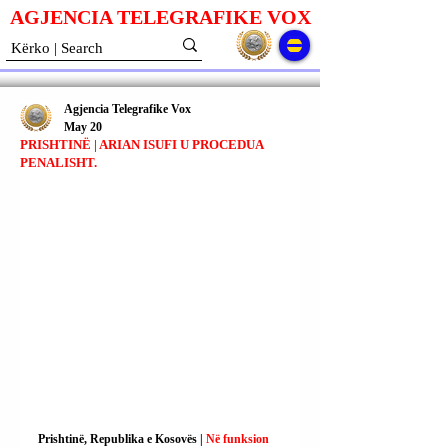
AGJENCIA TELEGRAFIKE V
O
X
Agjencia Telegrafike Vox
May 20
PRISHTINË | ARIAN ISUFI U PROCEDUA
PENALISHT.
Prishtinë, Republika e Kosovës | 
Në funksion 