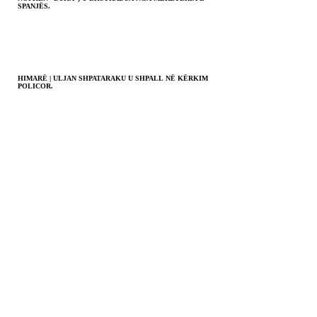
SPANJËS.
HIMARË | ULJAN SHPATARAKU U SHPALL NË KËRKIM
POLICOR.
KILI | PRESIDENTI JOSE ANTONIO KAST NJOFTOI