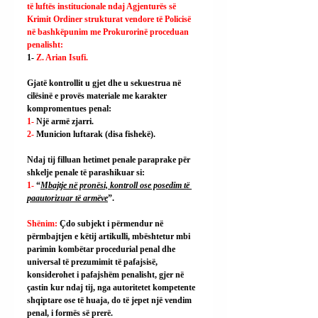
të luftës institucionale ndaj Agjenturës së 
Krimit Ordiner strukturat vendore të Policisë 
në bashkëpunim me Prokurorinë proceduan 
penalisht:
1- 
Z. Arian Isufi.
Gjatë kontrollit u gjet dhe u sekuestrua në 
cilësinë e provës materiale me karakter 
kompromentues penal:
1- 
Një armë zjarri.
2- 
Municion luftarak (disa fishekë).
Ndaj tij filluan hetimet penale paraprake për 
shkelje penale të parashikuar si:
1- 
“
Mbajtje në pronësi, kontroll ose posedim të 
paautorizuar të armëve
”.
Shënim: 
Çdo subjekt i përmendur në 
përmbajtjen e këtij artikulli, mbështetur mbi 
parimin kombëtar procedurial penal dhe 
universal të prezumimit të pafajsisë, 
konsiderohet i pafajshëm penalisht, gjer në 
çastin kur ndaj tij, nga autoritetet kompetente 
shqiptare ose të huaja, do të jepet një vendim 
penal, i formës së prerë.