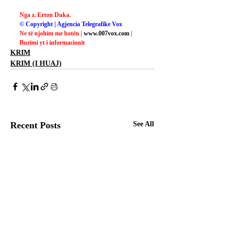
Nga z. Erton Duka.
© Copyright | Agjencia Telegrafike Vox
Ne të njohim me botën | 
www.007vox.com
| 
Burimi yt i informacionit
KRIM
KRIM (I HUAJ)
Recent Posts
See All