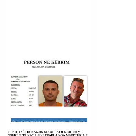
PRISHTINË | DUKAGJIN NIKOLLAJ (I NJOHUR ME
NOFKËN “DUKA”) U EKSTRADUA NGA MBRETËRIA E