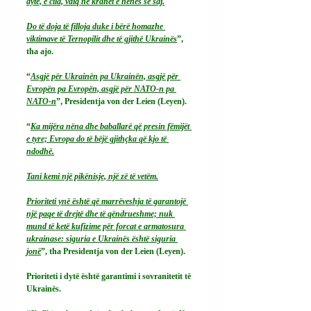
dytë, e cila, vdiq në krahët e nënës së saj.
Do të doja të filloja duke i bërë homazhe 
viktimave të Ternopilit dhe të gjithë Ukrainës
”, 
tha ajo.
“
Asgjë për Ukrainën pa Ukrainën, asgjë për 
Evropën pa Evropën, asgjë për NATO-n pa 
NATO-n
”, Presidentja von der Leien (Leyen).
“
Ka mijëra nëna dhe baballarë që presin fëmijët 
e tyre; Evropa do të bëjë gjithçka që kjo të 
ndodhë.
Tani kemi një pikënisje, një zë të vetëm.
Prioriteti ynë është që marrëveshja të garantojë 
një paqe të drejtë dhe të qëndrueshme; nuk 
mund të ketë kufizime për forcat e armatosura 
ukrainase: siguria e Ukrainës është siguria 
jonë
”, tha Presidentja von der Leien (Leyen).
Prioriteti i dytë është garantimi i sovranitetit të 
Ukrainës.