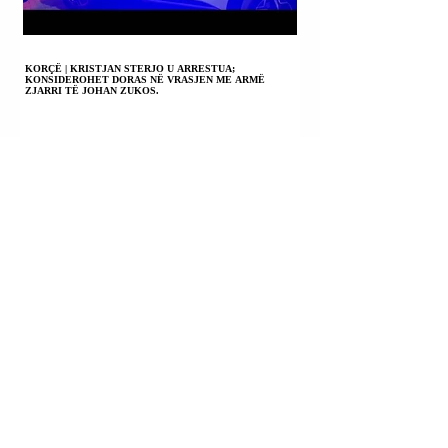
KORÇË | KRISTJAN STERJO U ARRESTUA;
KONSIDEROHET DORAS NË VRASJEN ME ARMË
ZJARRI TË JOHAN ZUKOS.
SERBI | PRESIDENTI VOLODIMIR ZELENSKI:
MIRËNJOHËS NDAJ SERBISË PËR MBËSHTETJEN;
NUK DO TA NJOHIM KOSOVËN.