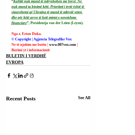
“
Kufijtë nuk mund të ndryshohen me forcë. Ne 
nuk mund ta lejojmë këtë. Prioriteti i tretë është të 
sigurohemi që Ukraina të mund të mbrojë veten 
dhe për këtë arsye të ketë mjetet e nevojshme 
financiare
”, Presidentja von der Leien (Leyen).
Nga z. Erton Duka.
© Copyright | Agjencia Telegrafike Vox
Ne të njohim me botën | 
www.007vox.com
| 
Burimi yt i informacionit
BULETIN I VERDHË
EVROPA
Recent Posts
See All