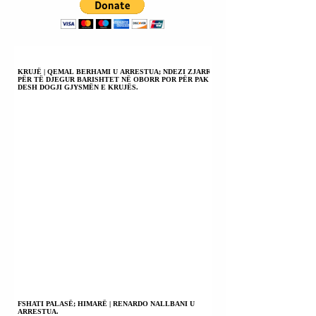
USHTRINË E TIJ.
KRUJË | QEMAL BERHAMI U ARRESTUA; NDEZI ZJARR
PËR TË DJEGUR BARISHTET NË OBORR POR PËR PAK
DESH DOGJI GJYSMËN E KRUJËS.
FSHATI PALASË; HIMARË | RENARDO NALLBANI U
ARRESTUA.