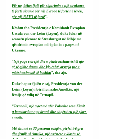
Për ne, bëhet fjalë për sigurimin e një strukture 
të fortë sigurie për një Evropë të fortë në tërësi, 
për një NATO të fortë
”.
Kështu tha Presidentja e Komisionit Evropian 
Ursula von der Leien (Leyen), duke folur në 
seancën plenare të Strasburgut në lidhje me 
qëndrimin evropian mbi planin e paqes në 
Ukrainë.
“
Një paqe e drejtë dhe e qëndrueshme është ajo 
që të gjithë duam, dhe kjo është arsyeja pse e 
mbështesim atë së bashku
”, tha ajo.
Duke hapur fjalën e saj, Presidentja von der 
Leien (Leyen) i bëri homazhe Amelkës, një 
fëmije që vdiq në Ternopil.
“
Ternopili, një qytet më afër Polonisë sesa Kievit, 
u bombardua nga dronë dhe shpërtheu një zjarr 
i madh.
Më shumë se 30 persona vdiqën, përfshirë gra 
dhe fëmijë si Amelka, një nxënëse e klasës së 