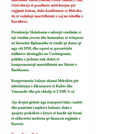
i bëri thirrje të pezullonte mbështetjen për 
regjimin kuban, duke konfirmuar se Meksika 
do të vazhdojë marrëdhëniet e saj me ishullin e 
Karaibeve.
Presidentja Sheinbaum e mbrojti vendimin si 
një vendim sovran dhe humanitar, të rrënjosur 
në historinë diplomatike të vendit që daton që 
nga viti 1959, dhe sqaroi se, pavarësisht 
dallimeve ideologjike me Uashingtonin, 
politika e jashtme nuk duhet të 
kompromentojë marrëdhëniet me Shtetet e 
Bashkuara.
Kongresmenia Salazar akuzoi Meksikën për 
mbështetjen e diktaturave të Kubës dhe 
Venezuelës dhe për shkelje të USMCA-së.
Ajo drejtoi gishtin nga transporti falas i naftës 
dhe punësimi i mjekëve kubanë, duke e 
quajtur praktikën e këtyre të fundit një formë 
të skllavërisë moderne që financon regjimin e 
Kastros.