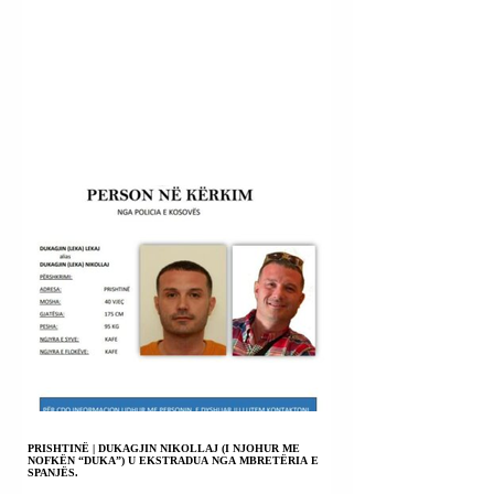
PRISHTINË | DUKAGJIN NIKOLLAJ (I NJOHUR ME
NOFKËN “DUKA”) U EKSTRADUA NGA MBRETËRIA E
SPANJËS.