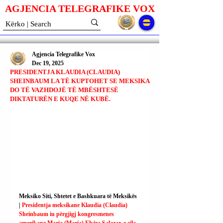
AGJENCIA TELEGRAFIKE V
O
X
Agjencia Telegrafike Vox
Dec 19, 2025
PRESIDENTJA KLAUDIA (CLAUDIA)
SHEINBAUM LA TË KUPTOHET SE MEKSIKA
DO TË VAZHDOJË TË MBËSHTESË
DIKTATURËN E KUQE NË KUBË.
Meksiko Siti, Shtetet e Bashkuara të Meksikës 
| 
Presidentja meksikane Klaudia (Claudia) 
Sheinbaum iu përgjigj kongresmenes 
amerikane Maria (María) Elvira Salazar, e cila, 