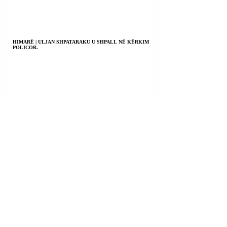
HIMARË | ULJAN SHPATARAKU U SHPALL NË KËRKIM
POLICOR.
KILI | PRESIDENTI JOSE ANTONIO KAST NJOFTOI
KOMBIN SE KA NDËRMARRË MASA TË RËNDA
KUNDËR KRIMIT TË ORGANIZUAR.