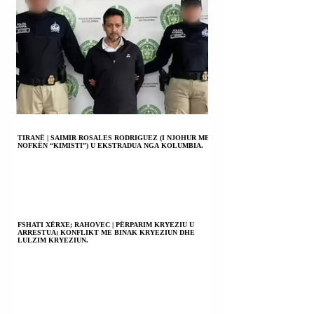
TIRANË | SAIMIR ROSALES RODRIGUEZ (I NJOHUR ME
NOFKËN “KIMISTI”) U EKSTRADUA NGA KOLUMBIA.
FSHATI XËRXE; RAHOVEC | PËRPARIM KRYEZIU U
ARRESTUA; KONFLIKT ME BINAK KRYEZIUN DHE
LULZIM KRYEZIUN.