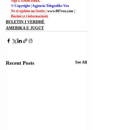
Nga z. Erton Duka.
© Copyright | Agjencia Telegrafike Vox
Ne të njohim me botën | 
www.007vox.com
| 
Burimi yt i informacionit
BULETIN I VERDHË
AMERIKA E JUGUT
Recent Posts
See All