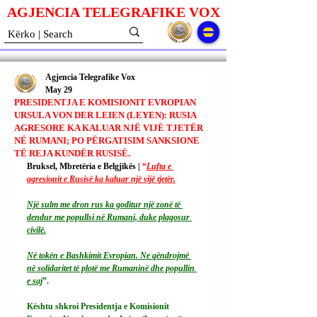
AGJENCIA TELEGRAFIKE V
O
X
Agjencia Telegrafike Vox
May 29
PRESIDENTJA E KOMISIONIT EVROPIAN
URSULA VON DER LEIEN (LEYEN): RUSIA
AGRESORE KA KALUAR NJË VIJË TJETËR
NË RUMANI; PO PËRGATISIM SANKSIONE
TË REJA KUNDËR RUSISË.
Bruksel, Mbretëria e Belgjikës | 
“
Lufta e 
agresionit e Rusisë ka kaluar një vijë tjetër.
Një sulm me dron rus ka goditur një zonë të 
dendur me popullsi në Rumani, duke plagosur 
civilë.
Në tokën e Bashkimit Evropian. Ne qëndrojmë 
në solidaritet të plotë me Rumaninë dhe popullin 
e saj
”.
Kështu shkroi Presidentja e Komisionit 