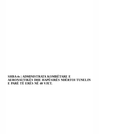
SHBA-ës | ADMINISTRATA KOMBËTARE E
AERONAUTIKËS DHE HAPËSIRËS NDËRTOI TUNELIN
E PARË TË ERËS NË 40 VJET.