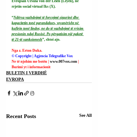
Evropian Ursula von der Leien (Leyen), në 
rrjetin social virtual Iks (X).
“
Ndërsa vazhdojmë të forcojmë sigurinë dhe 
kapacitetin tonë parandalues, veçanërisht në 
kufirin tonë lindor, ne do të vazhdojmë të rrisim 
presionin ndaj Rusisë. Po përgatisim një paketë 
të 21-të sanksionesh
”, shtoi ajo.
Nga z. Erton Duka.
© Copyright | Agjencia Telegrafike Vox
Ne të njohim me botën | 
www.007vox.com
| 
Burimi yt i informacionit
BULETIN I VERDHË
EVROPA
Recent Posts
See All