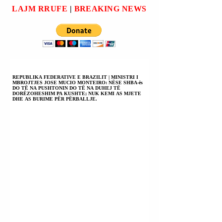
lehtëson tensionin e
Tayyip) Erdogan.
LAJM RRUFE
|
BREAKING NEWS
konfliktit, riha
“Turqia ë
REPUBLIKA FEDERATIVE E BRAZILIT | MINISTRI I
MBROJTJES JOSE MUCIO MONTEIRO: NËSE SHBA-ës
DO TË NA PUSHTONIN DO TË NA DUHEJ TË
DORËZOHESHIM PA KUSHTE; NUK KEMI AS MJETE
DHE AS BURIME PËR PËRBALLJE.