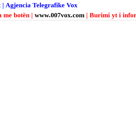
 | Agjencia Telegrafike Vox
 me botën | 
www.007vox.com
| Burimi yt i inf