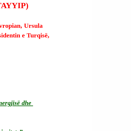
TAYYIP)
vropian, Ursula 
identin e Turqisë, 
nergjisë dhe 