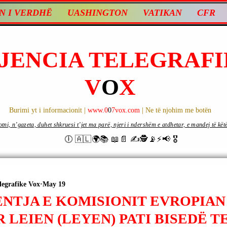
N I VERDHË
UASHINGTON
VATIKAN
CFR
JENCIA TELEGRAFI
V
O
X
Burimi yt i informacionit |
www.0
0
7vox.com
| Ne të njohim me botën
ni, n’gazeta, duhet shkruesi t’jet ma parë, njeri i ndershëm e atdhetar, e mandej të këtë d
🕕 🇦🇱🌍📚 📖📄 ✍🕵️📡⚡️📢 🎖
legrafike Vox
May 19
ENTJA E KOMISIONIT EVROPIAN
 LEIEN (LEYEN) PATI BISEDË 