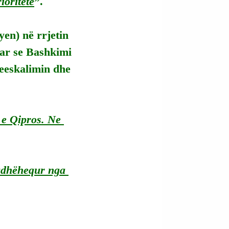
ioritete
”.
en) në rrjetin 
uar se Bashkimi 
eeskalimin dhe 
e Qipros. Ne 
udhëhequr nga 