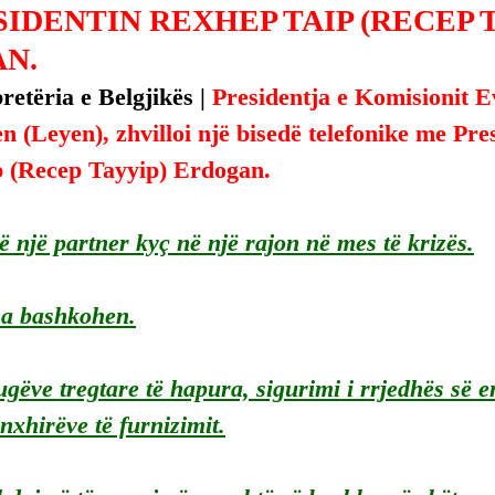
IDENTIN REXHEP TAIP (RECEP 
N.
etëria e Belgjikës | 
Presidentja e Komisionit E
n (Leyen), zhvilloi një bisedë telefonike me Pres
 (Recep Tayyip) Erdogan.
ë një partner kyç në një rajon në mes të krizës.
na bashkohen.
ugëve tregtare të hapura, sigurimi i rrjedhës së e
zinxhirëve të furnizimit.