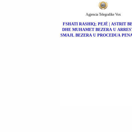
Agjencia Telegrafike Vox
FSHATI RASHIQ; PEJË | ASTRIT 
DHE MUHAMET BEZERA U ARRES
SMAJL BEZERA U PROCEDUA PENA