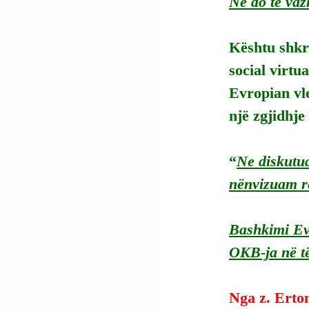
Ne
 do të va
Kështu shkro
social virtu
Evropian vl
një zgjidhje
“
Ne diskutu
nënvizuam r
Bashkimi Ev
OKB-ja në të
Nga z. Erto