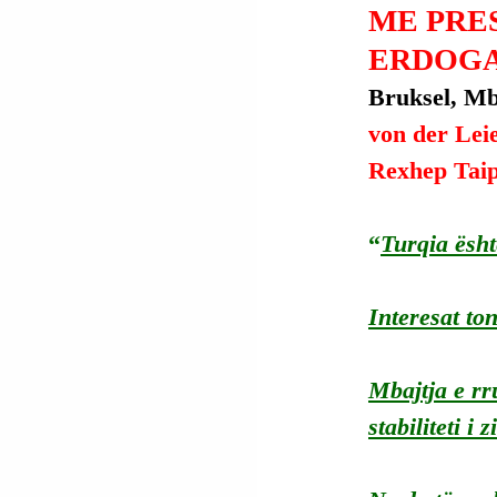
ME PRES
ERDOGA
Bruksel, Mbr
von der Leie
Rexhep Taip
“
Turqia ësht
Interesat to
Mbajtja e rr
stabiliteti i 