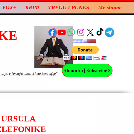
VOX+
KRIM
TREGU I PUNËS
Më shumë
KE
Abonohu | Subscribe
ije, e kërkujtë mos ti ketë kenë afije
”.
 URSULA
TELEFONIKE