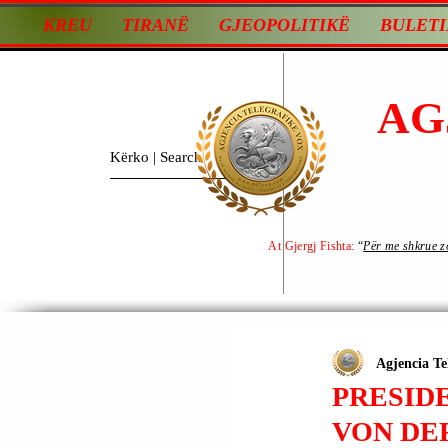
KREU
TIRANË
GJEOPOLITIKË
BULETI
AG
At Gjergj Fishta:
“
Për me shkrue zot
Agjencia Te
PRESID
VON DER