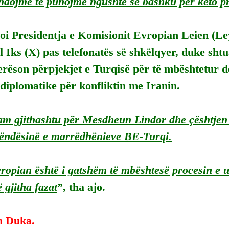
zhdojmë të punojmë ngushtë së bashku për këto pr
i Presidentja e Komisionit Evropian Leien (Ley
al Iks (X) pas telefonatës së shkëlqyer, duke sht
erëson përpjekjet e Turqisë për të mbështetur d
 diplomatike për konfliktin me Iranin.
am gjithashtu për Mesdheun Lindor dhe çështjen 
ëndësinë e marrëdhënieve BE-Turqi.
ropian është i gatshëm të mbështesë procesin e 
 gjitha fazat
”, tha ajo.
n Duka.