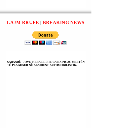
Nga forcimi i pavarësisë
Ursula von der Leie
sonë
LAJM RRUFE
|
BREAKING NEWS
SARANDË | JOVE PIBRALL DHE CATIA PICAC MBETËN
TË PLAGOSUR NË AKSIDENT AUTOMOBILISTIK.