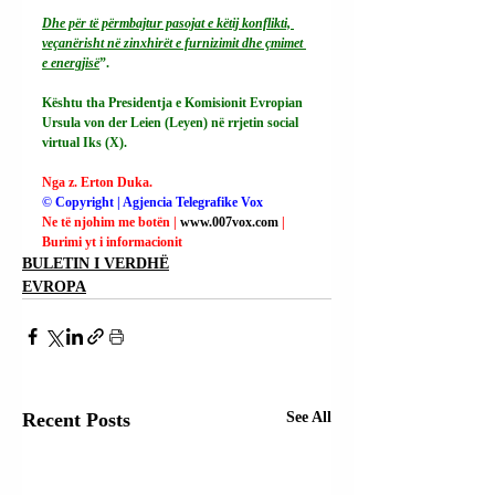
Dhe për të përmbajtur pasojat e këtij konflikti, 
veçanërisht në zinxhirët e furnizimit dhe çmimet 
e energjisë
”.
Kështu tha Presidentja e Komisionit Evropian 
Ursula von der Leien (Leyen) në rrjetin social 
virtual Iks (X).
Nga z. Erton Duka.
© Copyright | Agjencia Telegrafike Vox
Ne të njohim me botën | 
www.007vox.com
| 
Burimi yt i informacionit
BULETIN I VERDHË
EVROPA
Recent Posts
See All