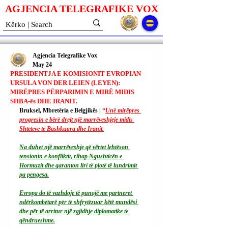
AGJENCIA TELEGRAFIKE V
O
X
Agjencia Telegrafike Vox
May 24
PRESIDENTJA E KOMISIONIT EVROPIAN
URSULA VON DER LEIEN (LEYEN):
MIRËPRES PËRPARIMIN E MIRË MIDIS
SHBA-ës DHE IRANIT.
Bruksel, Mbretëria e Belgjikës | 
“
Unë mirëpres 
progresin e bërë drejt një marrëveshjeje midis 
Shteteve të Bashkuara dhe Iranit.
Na
 duhet një marrëveshje që vërtet lehtëson 
tensionin e konfliktit, rihap Ngushticën e 
Hormuzit dhe garanton liri të plotë të lundrimit 
pa pengesa.
Evropa do të vazhdojë të punojë me partnerët 
ndërkombëtarë për të shfrytëzuar këtë mundësi 
dhe për të arritur një zgjidhje diplomatike të 
qëndrueshme.