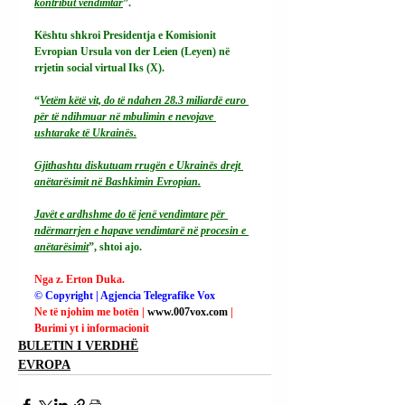
kontribut vendimtar
”.
Kështu shkroi Presidentja e Komisionit 
Evropian Ursula von der Leien (Leyen) në 
rrjetin social virtual Iks (X).
“
Vetëm këtë vit, do të ndahen 28.3 miliardë euro 
për të ndihmuar në mbulimin e nevojave 
ushtarake të Ukrainës.
Gjithashtu diskutuam rrugën e Ukrainës drejt 
anëtarësimit në Bashkimin Evropian.
Javët e ardhshme do të jenë vendimtare për 
ndërmarrjen e hapave vendimtarë në procesin e 
anëtarësimit
”, shtoi ajo.
Nga z. Erton Duka.
© Copyright | Agjencia Telegrafike Vox
Ne të njohim me botën | 
www.007vox.com
| 
Burimi yt i informacionit
BULETIN I VERDHË
EVROPA