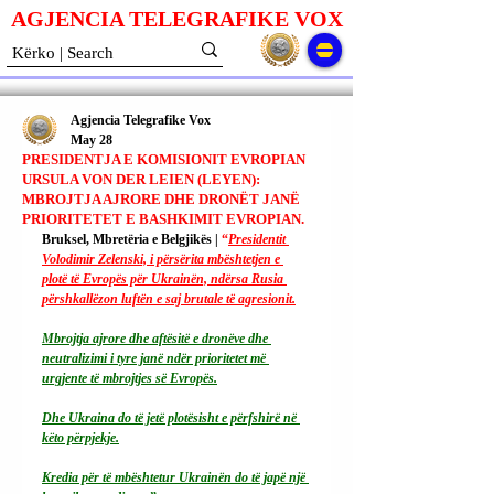
AGJENCIA TELEGRAFIKE V
O
X
Agjencia Telegrafike Vox
May 28
PRESIDENTJA E KOMISIONIT EVROPIAN
URSULA VON DER LEIEN (LEYEN):
MBROJTJA AJRORE DHE DRONËT JANË
PRIORITETET E BASHKIMIT EVROPIAN.
Bruksel, Mbretëria e Belgjikës | 
“
Presidentit 
Volodimir Zelenski, i përsërita mbështetjen e 
plotë të Evropës për Ukrainën, ndërsa Rusia 
përshkallëzon luftën e saj brutale të agresionit.
Mbrojtja ajrore dhe aftësitë e dronëve dhe 
neutralizimi i tyre janë ndër prioritetet më 
urgjente të mbrojtjes së Evropës.
Dhe Ukraina do të jetë plotësisht e përfshirë në 
këto përpjekje.
Kredia për të mbështetur Ukrainën do të japë një 