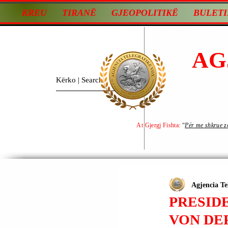
KREU
TIRANË
GJEOPOLITIKË
BULETI
AG
At Gjergj Fishta:
“
Për me shkrue zot
Agjencia Te
PRESID
VON DE