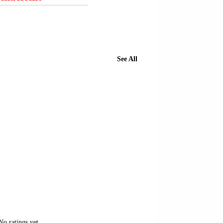
See All
No ratings yet