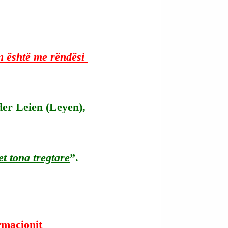
n është me rëndësi 
er Leien (Leyen), 
t tona tregtare
”.
ormacionit