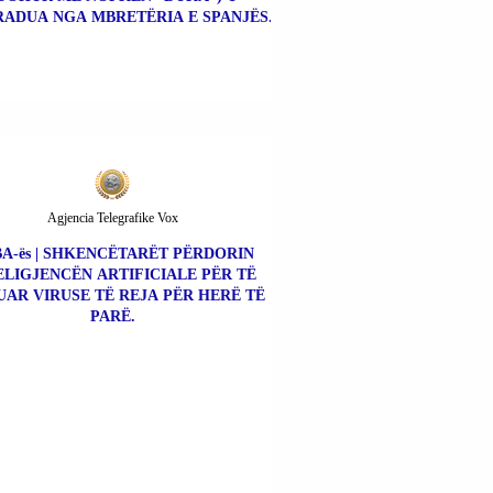
ADUA NGA MBRETËRIA E SPANJËS.
Agjencia Telegrafike Vox
A-ës | SHKENCËTARËT PËRDORIN
ELIGJENCËN ARTIFICIALE PËR TË
UAR VIRUSE TË REJA PËR HERË TË
PARË.