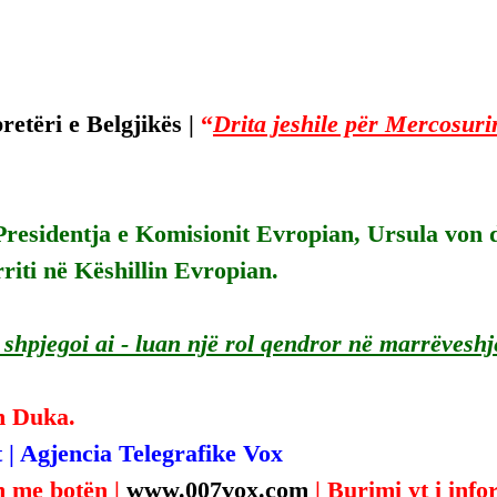
etëri e Belgjikës | 
“
Drita jeshile për Mercosuri
Presidentja e Komisionit Evropian, Ursula von d
iti në Këshillin Evropian.
shpjegoi ai - luan një rol qendror në marrëveshje
n Duka.
 | Agjencia Telegrafike Vox
 me botën | 
www.007vox.com
| Burimi yt i inf