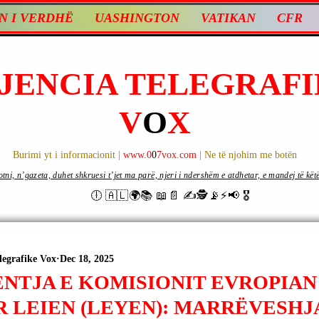
N I VERDHË
UASHINGTON
VATIKAN
CFR
JENCIA TELEGRAFI
V
O
X
Burimi yt i informacionit |
www.0
0
7vox.com
| Ne të njohim me botën
ni, n’gazeta, duhet shkruesi t’jet ma parë, njeri i ndershëm e atdhetar, e mandej të këtë d
🕕 🇦🇱🌍📚 📖📄 ✍🕵️📡⚡️📢 🎖
legrafike Vox
Dec 18, 2025
ENTJA E KOMISIONIT EVROPIAN
R LEIEN (LEYEN): MARRËVESHJ