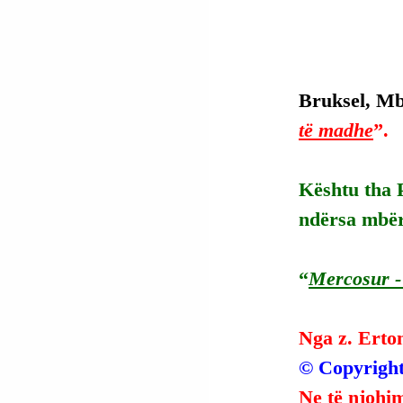
Bruksel, Mbr
të madhe
”.
Kështu tha 
ndërsa mbërr
“
Mercosur - 
Nga z. Erto
© Copyright
Ne të njohim