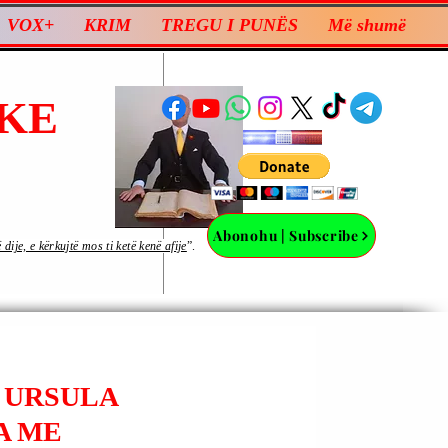
VOX+
KRIM
TREGU I PUNËS
Më shumë
KE
Abonohu | Subscribe
ije, e kërkujtë mos ti ketë kenë afije
”.
 URSULA
A ME