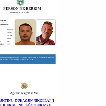
Agjencia Telegrafike Vox
ISHTINË | DUKAGJIN NIKOLLAJ (I
JOHUR ME NOFKËN “DUKA”) U