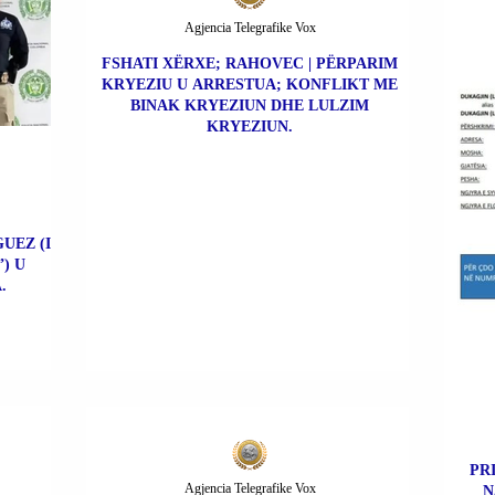
Agjencia Telegrafike Vox
FSHATI XËRXE; RAHOVEC | PËRPARIM
KRYEZIU U ARRESTUA; KONFLIKT ME
BINAK KRYEZIUN DHE LULZIM
KRYEZIUN.
UEZ (I
) U
.
PR
Agjencia Telegrafike Vox
N