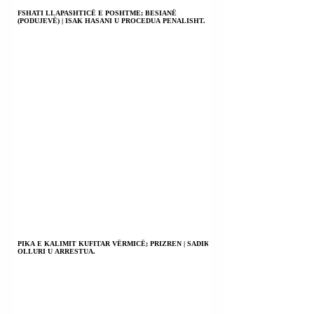
FSHATI LLAPASHTICË E POSHTME; BESIANË
(PODUJEVË) | ISAK HASANI U PROCEDUA PENALISHT.
PIKA E KALIMIT KUFITAR VËRMICË; PRIZREN | SADIK
OLLURI U ARRESTUA.