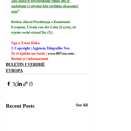
Tani duhet të përshpejtojmë ritmin dhe të 
vazhdojmë t'i ofrojmë këto përfitime ekonomisë 
sonë
”.
Kështu shkroi Presidentja e Komisionit 
Evropian, Ursula von der Leien (Leyen), në 
rrjetin social virtual Iks (X).
Nga z. Erton Duka.
© Copyright | Agjencia Telegrafike Vox
Ne të njohim me botën | 
www.007vox.com
| 
Burimi yt i informacionit
BULETIN I VERDHË
EVROPA
Recent Posts
See All