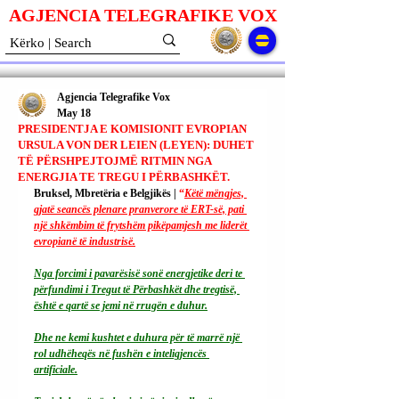
AGJENCIA TELEGRAFIKE V
O
X
Agjencia Telegrafike Vox
May 18
PRESIDENTJA E KOMISIONIT EVROPIAN
URSULA VON DER LEIEN (LEYEN): DUHET
TË PËRSHPEJTOJMË RITMIN NGA
ENERGJIA TE TREGU I PËRBASHKËT.
Bruksel, Mbretëria e Belgjikës | 
“
Këtë mëngjes, 
gjatë seancës plenare pranverore të ERT-së, pati 
një shkëmbim të frytshëm pikëpamjesh me liderët 
evropianë të industrisë.
Nga forcimi i pavarësisë sonë energjetike deri te 
përfundimi i Tregut të Përbashkët dhe tregtisë, 
është e qartë se jemi në rrugën e duhur.
Dhe ne kemi kushtet e duhura për të marrë një 
rol udhëheqës në fushën e inteligjencës 
artificiale.