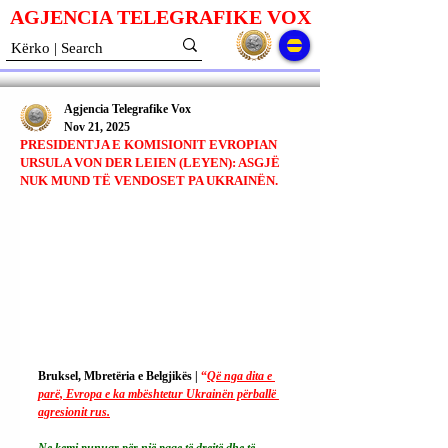
AGJENCIA TELEGRAFIKE V
O
X
Agjencia Telegrafike Vox
Nov 21, 2025
PRESIDENTJA E KOMISIONIT EVROPIAN
URSULA VON DER LEIEN (LEYEN): ASGJË
NUK MUND TË VENDOSET PA UKRAINËN.
Bruksel, Mbretëria e Belgjikës | 
“
Që nga dita e 
parë, Evropa e ka mbështetur Ukrainën përballë 
agresionit rus.
Ne kemi punuar për një paqe të drejtë dhe të 