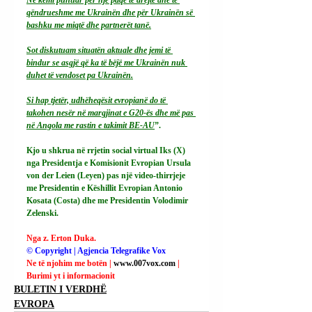
qëndrueshme me Ukrainën dhe për Ukrainën së 
bashku me miqtë dhe partnerët tanë.
Sot diskutuam situatën aktuale dhe jemi të 
bindur se asgjë që ka të bëjë me Ukrainën nuk 
duhet të vendoset pa Ukrainën.
Si hap tjetër, udhëheqësit evropianë do të 
takohen nesër në margjinat e G20-ës dhe më pas 
në Angola me rastin e takimit BE-AU
”.
Kjo u shkrua në rrjetin social virtual Iks (X) 
nga Presidentja e Komisionit Evropian Ursula 
von der Leien (Leyen) pas një video-thirrjeje 
me Presidentin e Këshillit Evropian Antonio 
Kosata (Costa) dhe me Presidentin Volodimir 
Zelenski.
Nga z. Erton Duka.
© Copyright | Agjencia Telegrafike Vox
Ne të njohim me botën | 
www.007vox.com
| 
Burimi yt i informacionit
BULETIN I VERDHË
EVROPA