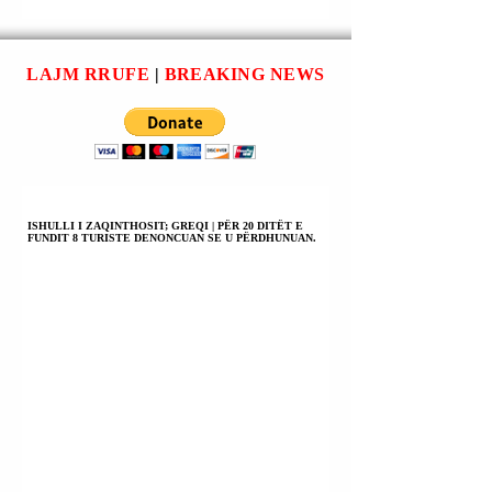
BASHKIMIT
USHTARAKE NË
EVROPIAN
DONETSK.
TREGON SE
LAJM RRUFE
|
BREAKING NEWS
UKRAINA PO ECËN
ME BESIM DREJT
ANËTARËSIMIT.
ISHULLI I ZAQINTHOSIT; GREQI | PËR 20 DITËT E
FUNDIT 8 TURISTE DENONCUAN SE U PËRDHUNUAN.