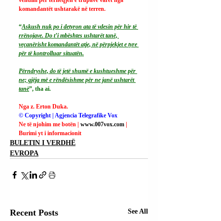
komandantët ushtarakë në terren.
“
Askush nuk po i detyron ata të vdesin për hir të 
rrënojave. Do t’i mbështes ushtarët tanë, 
veçanërisht komandantët atje, në përpjekjet e tyre 
për të kontrolluar situatën.
Përndryshe, do të jetë shumë e kushtueshme për 
ne; gjëja më e rëndësishme për ne janë ushtarët 
tanë
”, tha ai.
Nga z. Erton Duka.
© Copyright | Agjencia Telegrafike Vox
Ne të njohim me botën | 
www.007vox.com
| 
Burimi yt i informacionit
BULETIN I VERDHË
EVROPA
Recent Posts
See All