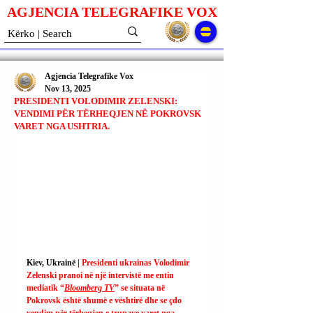
AGJENCIA TELEGRAFIKE V
O
X
Agjencia Telegrafike Vox
Nov 13, 2025
PRESIDENTI VOLODIMIR ZELENSKI:
VENDIMI PËR TËRHEQJEN NË POKROVSK
VARET NGA USHTRIA.
Kiev, Ukrainë | 
Presidenti ukrainas Volodimir 
Zelenski pranoi në një intervistë me entin 
mediatik “
Bloomberg TV
” se situata në 
Pokrovsk është shumë e vështirë dhe se çdo 
vendim për tërheqjen e trupave varet nga 