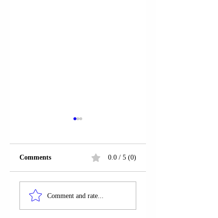
Comments
0.0 / 5 (0)
PRESIDENTI
PRESIDENTI
VOLODIMIR
VOLODIMIR
Comment and rate...
ZELENSKI:
ZELENSKI VIZIT
RAPORTI I
TRUPAT