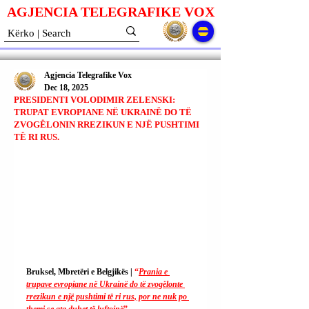
AGJENCIA TELEGRAFIKE V
O
X
Agjencia Telegrafike Vox
Dec 18, 2025
PRESIDENTI VOLODIMIR ZELENSKI:
TRUPAT EVROPIANE NË UKRAINË DO TË
ZVOGËLONIN RREZIKUN E NJË PUSHTIMI
TË RI RUS.
Bruksel, Mbretëri e Belgjikës | 
“
Prania e 
trupave evropiane në Ukrainë do të zvogëlonte 
rrezikun e një pushtimi të ri rus, por ne nuk po 
themi se ata duhet të luftojnë
”.