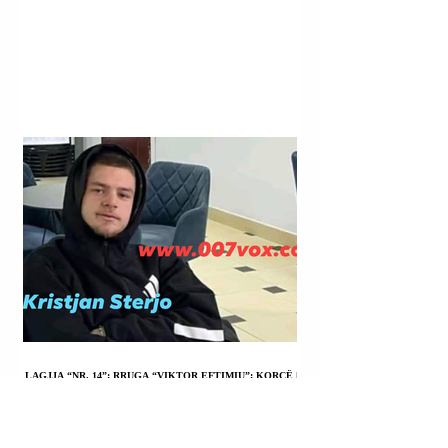
LAGJJA “NR. 14”; RRUGA “VIKTOR EFTIMIU”; KORÇË |
KRISTJAN STERJO U SHPALL NË KËRKIM POLICOR;
VRASJA ME ARMË ZJARRI E JOHAN ZUKOS.