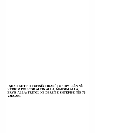
FSHATI SHTISH TUFINË; TIRANË | U SHPALLËN NË
KËRKIM POLICOR ALTIN ALLA; MAKSIM ALLA;
ERVIS ALLA; TRITOL NË DERËN E SHTËPISË NJË 72-
VJEÇARI.