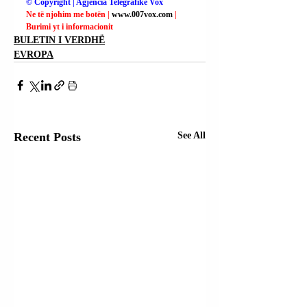
© Copyright | Agjencia Telegrafike Vox
Ne të njohim me botën | 
www.007vox.com
| 
Burimi yt i informacionit
BULETIN I VERDHË
EVROPA
Recent Posts
See All