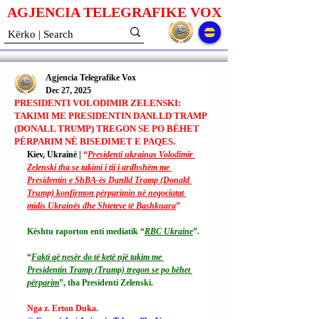
AGJENCIA TELEGRAFIKE V
O
X
Agjencia Telegrafike Vox
Dec 27, 2025
PRESIDENTI VOLODIMIR ZELENSKI:
TAKIMI ME PRESIDENTIN DANLLD TRAMP
(DONALL TRUMP) TREGON SE PO BËHET
PËRPARIM NË BISEDIMET E PAQES.
Kiev, Ukrainë | 
“
Presidenti ukrainas Volodimir 
Zelenski tha se takimi i tij i ardhshëm me 
Presidentin e ShBA-ës Danlld Tramp (Donald 
Trump) konfirmon përparimin në negociatat 
midis Ukrainës dhe Shteteve të Bashkuara
”
Kështu raporton enti mediatik “
RBC Ukraine
”.
“
Fakti që nesër do të ketë një takim me 
Presidentin Tramp (Trump) tregon se po bëhet 
përparim
”, tha Presidenti Zelenski.
Nga z. Erton Duka.