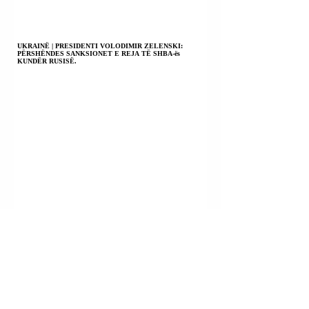
UKRAINË | PRESIDENTI VOLODIMIR ZELENSKI:
PËRSHËNDES SANKSIONET E REJA TË SHBA-ës
KUNDËR RUSISË.
BOLIVI | MINISTRI I MBROJTJES ERNESTO
JUSTINIANO: DO T’I BASHKOHEMI “MBUROJËS SË
AMERIKAVE” KUNDËR KARTELEVE TË DROGËS.