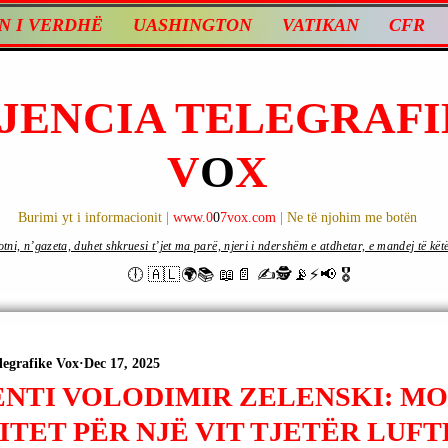
N I VERDHË
UASHINGTON
VATIKAN
CFR
JENCIA TELEGRAFI
V
O
X
Burimi yt i informacionit |
www.0
0
7vox.com
| Ne të njohim me botën
ni, n’gazeta, duhet shkruesi t’jet ma parë, njeri i ndershëm e atdhetar, e mandej të këtë d
🕕 🇦🇱🌍📚 📖📄 ✍🕵️📡⚡️📢 🎖
legrafike Vox
Dec 17, 2025
ENTI VOLODIMIR ZELENSKI: MO
TET PËR NJË VIT TJETËR LUFT