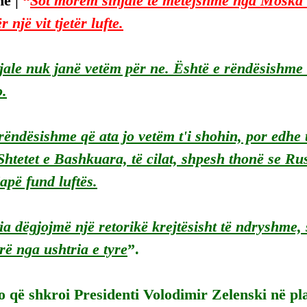
ë | 
“
Sot morëm sinjale të mëtejshme nga Moska 
 një vit tjetër lufte.
jale nuk janë vetëm për ne. Është e rëndësishme 
o.
rëndësishme që ata jo vetëm t'i shohin, por edhe 
Shtetet e Bashkuara, të cilat, shpesh thonë se Rus
japë fund luftës.
 dëgjojmë një retorikë krejtësisht të ndryshme, si
rë nga ushtria e tyre
”.
o që shkroi Presidenti Volodimir Zelenski në pl