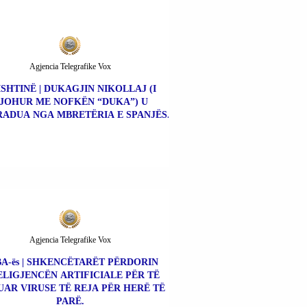
Agjencia Telegrafike Vox
ISHTINË | DUKAGJIN NIKOLLAJ (I
JOHUR ME NOFKËN “DUKA”) U
ADUA NGA MBRETËRIA E SPANJËS.
Agjencia Telegrafike Vox
A-ës | SHKENCËTARËT PËRDORIN
ELIGJENCËN ARTIFICIALE PËR TË
UAR VIRUSE TË REJA PËR HERË TË
PARË.