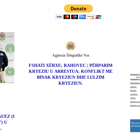
Agjencia Telegrafike Vox
FSHATI XËRXE; RAHOVEC | PËRPARIM
KRYEZIU U ARRESTUA; KONFLIKT ME
BINAK KRYEZIUN DHE LULZIM
KRYEZIUN.
UEZ (I
) U
.