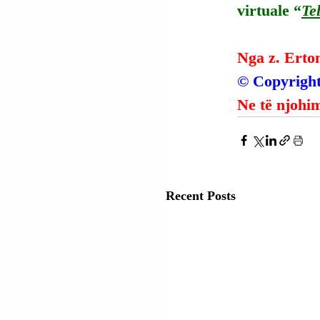
virtuale “
Te
Nga z. Erto
© Copyright
Ne të njohim
Recent Posts