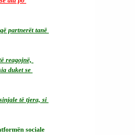
se ata po 
që partnerët tanë 
të reagojnë, 
ia duket se 
njale të tjera, si 
atformën sociale 