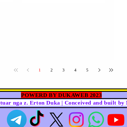
1
2
3
4
5
POWERD BY DUKAWEB 2023
rtuar nga z. Erton Duka | Conceived and built b