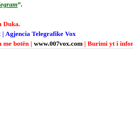
legram
”.
n Duka.
 | Agjencia Telegrafike Vox
 me botën | 
www.007vox.com
| Burimi yt i inf