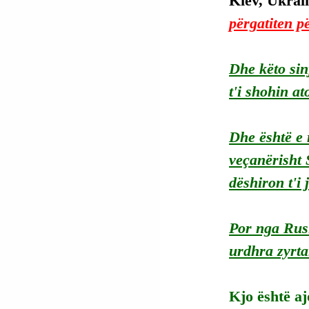
Kiev, Ukrain
përgatiten për
Dhe këto sin
t'i shohin at
Dhe është e 
veçanërisht 
dëshiron t'i 
Por nga Rusia
urdhra zyrta
Kjo është aj