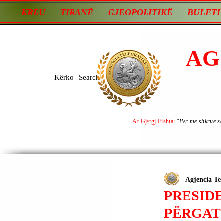
KREU
TIRANË
GJEOPOLITIKË
BULETI
AG
At Gjergj Fishta:
“
Për me shkrue zot
Agjencia Te
PRESID
PËRGATI