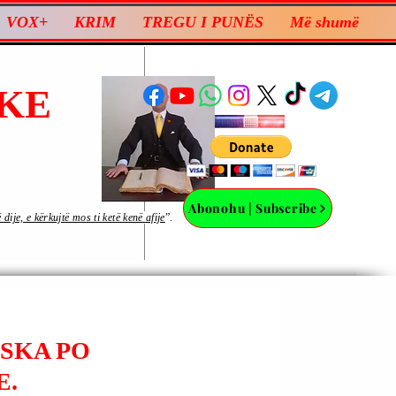
VOX+
KRIM
TREGU I PUNËS
Më shumë
KE
Abonohu | Subscribe
ije, e kërkujtë mos ti ketë kenë afije
”.
SKA PO
E.