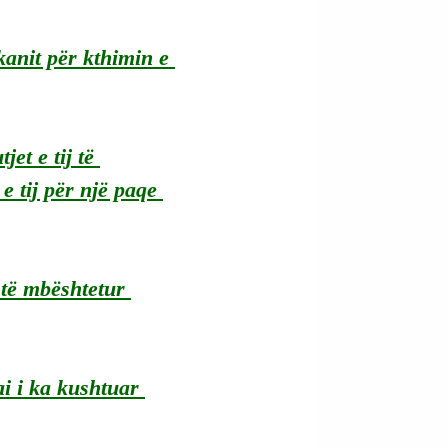
anit për kthimin e 
et e tij të 
 tij për një paqe 
r të mbështetur 
i i ka kushtuar 