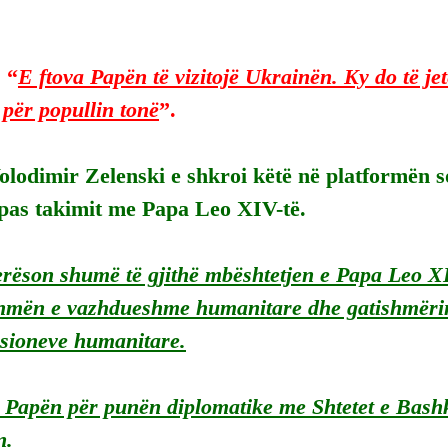
 
“
E ftova Papën të vizitojë Ukrainën. Ky do të jetë
 për popullin tonë
”.
olodimir Zelenski e shkroi këtë në platformën so
pas takimit me Papa Leo XIV-të.
rëson shumë të gjithë mbështetjen e Papa Leo XI
ihmën e vazhdueshme humanitare dhe gatishmërinë
isioneve humanitare.
 Papën për punën diplomatike me Shtetet e Bashk
n.