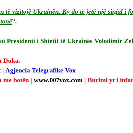
 të vizitojë Ukrainën. Ky do të jetë një sinjal i f
 tonë
”.
i Presidenti i Shtetit të Ukrainës Volodimir Zel
n Duka.
 | Agjencia Telegrafike Vox
 me botën | 
www.007vox.com
| Burimi yt i inf