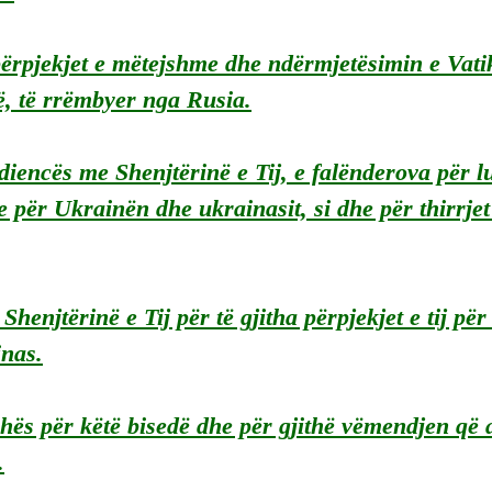
rpjekjet e mëtejshme dhe ndërmjetësimin e Vatik
ë, të rrëmbyer nga Rusia.
diencës me Shenjtërinë e Tij, e falënderova për lutj
për Ukrainën dhe ukrainasit, si dhe për thirrjet e
Shenjtërinë e Tij për të gjitha përpjekjet e tij pë
inas.
ës për këtë bisedë dhe për gjithë vëmendjen që a
.