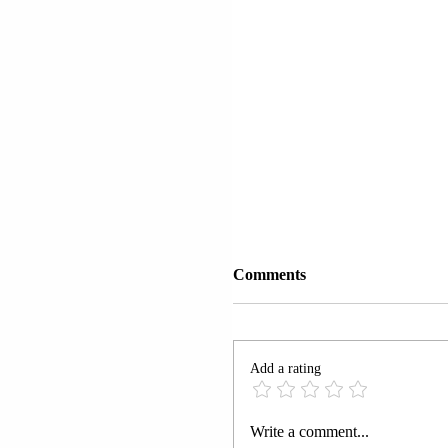
Comments
Add a rating
PRESIDENTI VOLOD
Write a comment...