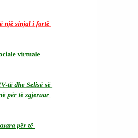
 një sinjal i fortë 
ciale virtuale 
V-të dhe Selisë së 
 për të zgjeruar 
uara për të 