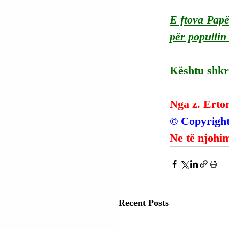
E ftova Papën
për popullin
Kështu shkro
Nga z. Erto
© Copyright
Ne të njohim
Recent Posts