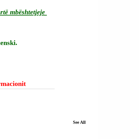
ortë mbështetjeje 
enski.
ormacionit
See All