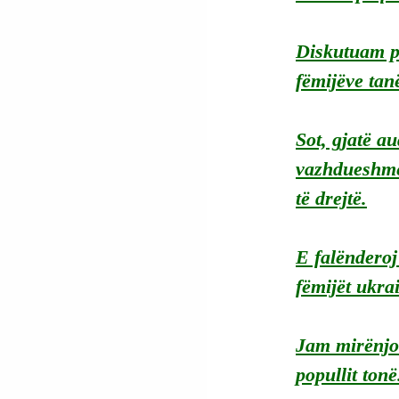
Diskutuam pë
fëmijëve tan
Sot, gjatë au
vazhdueshme 
të drejtë.
E falënderoj 
fëmijët ukra
Jam mirënjoh
popullit tonë