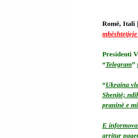
Romë, Itali |
mbështetjeje
Presidenti V
“
Telegram
” 
“
Ukraina vle
Shenjtë; nd
praninë e m
E informova
arritur paqe