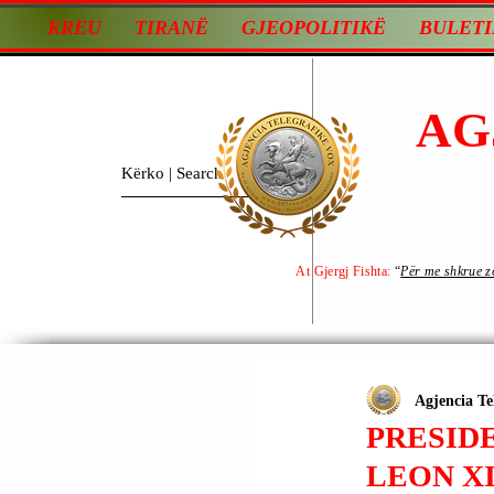
KREU
TIRANË
GJEOPOLITIKË
BULETI
AG
At Gjergj Fishta:
“
Për me shkrue zot
Agjencia Te
PRESIDE
LEON XI