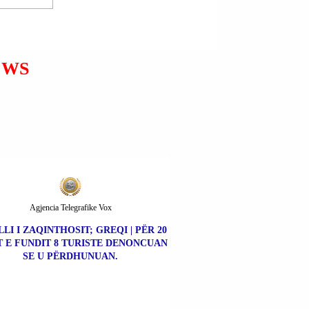
ZELENSKI: ENDE NUK KA
MARRËVESHJE SHBA-
MOSKË-KIEV PËR
DONBASIN; NEVOJITEN
DISKUTIME TË
EWS
MËTEJSHME MBI
ÇËSHTJE TË NDJESHME.
Agjencia Telegrafike Vox
LLI I ZAQINTHOSIT; GREQI | PËR 20
T E FUNDIT 8 TURISTE DENONCUAN
SE U PËRDHUNUAN.