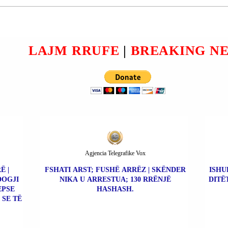
TET E
ZELENSKI DO TË
TAKOHET ME PAPA LEO
XIV-të NË KASTEL
(CASTEL) GANDOLFO
ME 20
NESËR NË MËNGJES.
LAJM RRUFE
|
BREAKING N
Agjencia Telegrafike Vox
Ë |
FSHATI ARST; FUSHË ARRËZ | SKËNDER
ISHU
DOGJI
NIKA U ARRESTUA; 130 RRËNJË
DITË
EPSE
HASHASH.
 SE TË