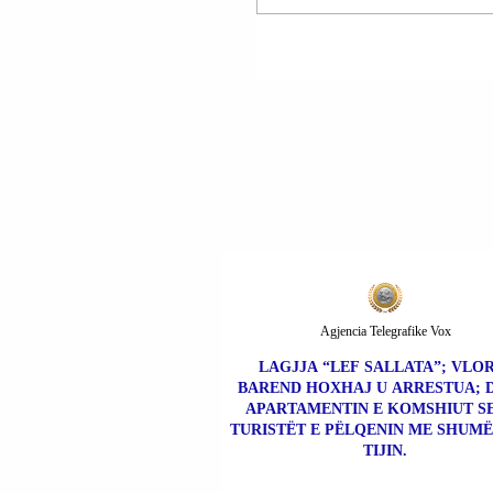
ZELENSKI: ME SHTE
BASHKUARA TË
AMERIKËS DO TË
NDAHET NJË PLAN I
RISHIKUAR PAQEJE 
PIKA.
Agjencia Telegrafike Vox
LAGJJA “LEF SALLATA”; VLOR
BAREND HOXHAJ U ARRESTUA; 
APARTAMENTIN E KOMSHIUT S
TURISTËT E PËLQENIN ME SHUMË
TIJIN.