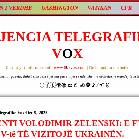
N I VERDHË
UASHINGTON
VATIKAN
CFR
JENCIA TELEGRAFI
V
O
X
Burimi yt i informacionit |
www.0
0
7vox.com
| Ne të njohim me botën
ni, n’gazeta, duhet shkruesi t’jet ma parë, njeri i ndershëm e atdhetar, e mandej të këtë d
🕕 🇦🇱🌍📚 📖📄 ✍🕵️📡⚡️📢 🎖
legrafike Vox
Dec 9, 2025
NTI VOLODIMIR ZELENSKI: E F
V-të TË VIZITOJË UKRAINËN.