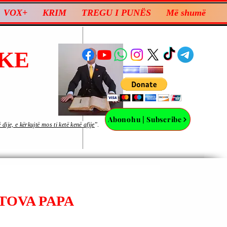
VOX+
KRIM
TREGU I PUNËS
Më shumë
KE
Abonohu | Subscribe
ije, e kërkujtë mos ti ketë kenë afije
”.
TOVA PAPA