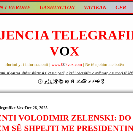
N I VERDHË
UASHINGTON
VATIKAN
CFR
JENCIA TELEGRAFI
V
O
X
Burimi yt i informacionit |
www.0
0
7vox.com
| Ne të njohim me botën
ni, n’gazeta, duhet shkruesi t’jet ma parë, njeri i ndershëm e atdhetar, e mandej të këtë d
🕕 🇦🇱🌍📚 📖📄 ✍🕵️📡⚡️📢 🎖
legrafike Vox
Dec 26, 2025
ENTI VOLODIMIR ZELENSKI: DO
M SË SHPEJTI ME PRESIDENTI