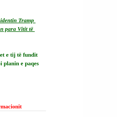
sidentin Tramp 
 para Vitit të 
e tij të fundit 
 planin e paqes 
ormacionit