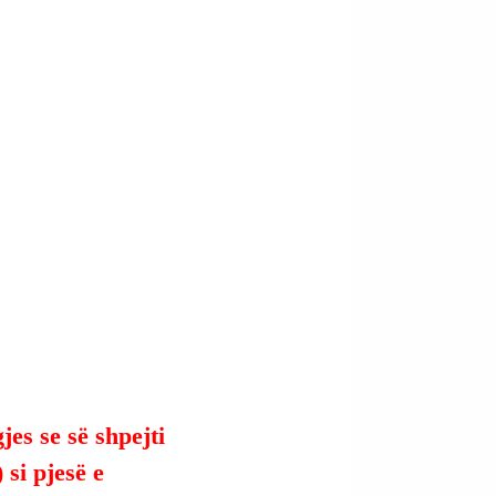
es se së shpejti 
si pjesë e 