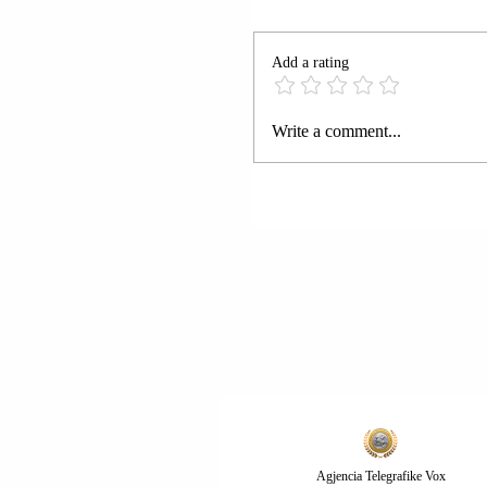
Add a rating
PRESIDENTI VOLOD
Write a comment...
ZELENSKI: GËZUAR
KRISHTLINJET; TË
GJITHË KEMI NJË
ËNDËRR (QË PUTINI 
VDESË SA MË SHPEJT
Agjencia Telegrafike Vox