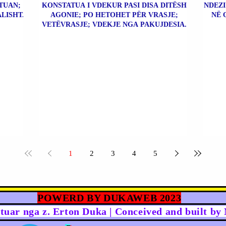
TUAN;
KONSTATUA I VDEKUR PASI DISA DITËSH
NDEZI
LISHT.
AGONIE; PO HETOHET PËR VRASJE;
NË 
VETËVRASJE; VDEKJE NGA PAKUJDESIA.
1
2
3
4
5
POWERD BY DUKAWEB 2023
rtuar nga z. Erton Duka | Conceived and built b