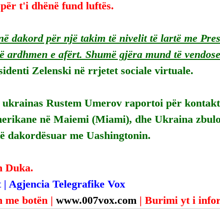
për t'i dhënë fund luftës.
ë dakord për një takim të nivelit të lartë me Pre
ë ardhmen e afërt. Shumë gjëra mund të vendosen
sidenti Zelenski në rrjetet sociale virtuale.
ukrainas Rustem Umerov raportoi për kontaktet 
erikane në Maiemi (Miami), dhe Ukraina zbuloi
të dakordësuar me Uashingtonin.
n Duka.
 | Agjencia Telegrafike Vox
 me botën | 
www.007vox.com
| Burimi yt i inf