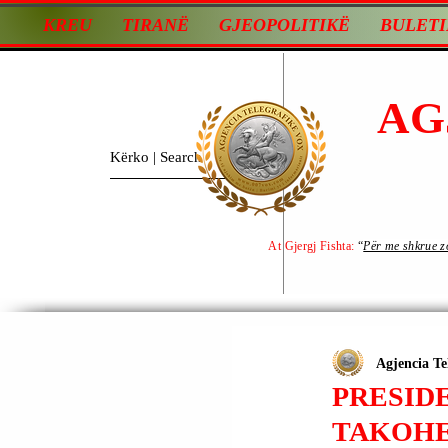
KREU
TIRANË
GJEOPOLITIKË
BULETI
AG
At Gjergj Fishta:
“
Për me shkrue zot
Agjencia Te
PRESID
TAKOHE