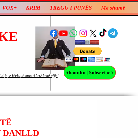
VOX+
KRIM
TREGU I PUNËS
Më shumë
KE
Abonohu | Subscribe
ije, e kërkujtë mos ti ketë kenë afije
”.
 TË
N DANLLD