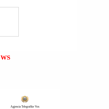
PRESIDENTI VOLODIMIR
ZELENSKI: PLANI I SHBA-
ës NUK KËRKON QË
UKRAINA TË BRAKTISË
NATO-n.
EWS
Agjencia Telegrafike Vox