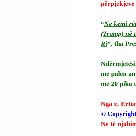
përpjekjeve 
“
Ne kemi rën
(Trump) në t
Ri
”, tha Pre
Ndërmjetësi 
me palën am
me 20 pika 
Nga z. Erto
© Copyright
Ne të njohim