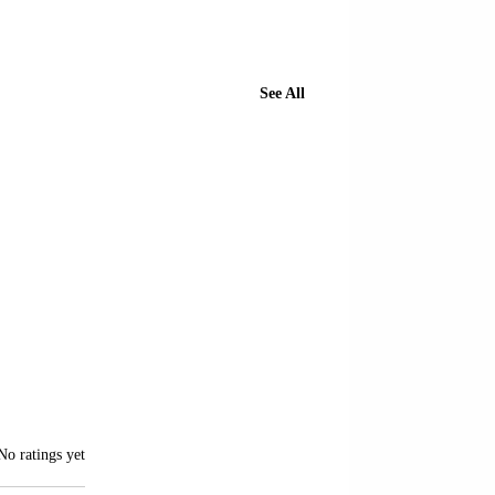
See All
of 5 stars.
No ratings yet