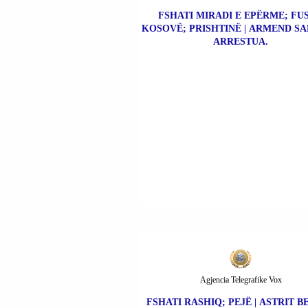
FSHATI MIRADI E EPËRME; FU
KOSOVË; PRISHTINË | ARMEND SA
ARRESTUA.
Agjencia Telegrafike Vox
FSHATI RASHIQ; PEJË | ASTRIT 