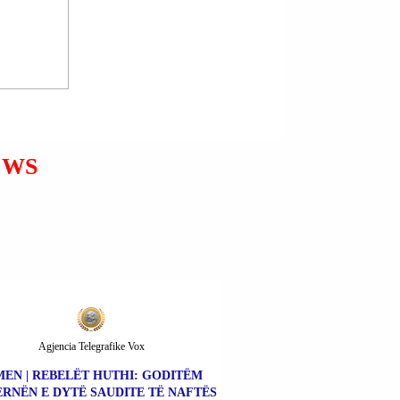
PRESIDENTI VOLODIMIR
ZELENSKI: 22 RAKETA +
MBI 460 DRONË RUSË
GODITËN UKRAINËN
GJATË NATËS.
EWS
Agjencia Telegrafike Vox
MEN | REBELËT HUTHI: GODITËM
ERNËN E DYTË SAUDITE TË NAFTËS