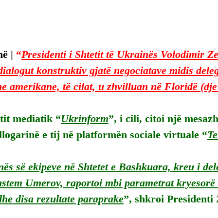
ë | 
“
Presidenti i Shtetit të Ukrainës Volodimir Ze
dialogut konstruktiv gjatë negociatave midis dele
 amerikane, të cilat, u zhvilluan në Floridë (dje 
tit mediatik “
Ukrinform
”, i cili, citoi një mesaz
llogarinë e tij në platformën sociale virtuale “
Te
nës së ekipeve në Shtetet e Bashkuara, kreu i del
stem Umerov, raportoi mbi parametrat kryesorë të
 dhe disa rezultate paraprake
”, shkroi Presidenti 