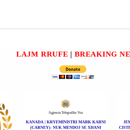
IMIR
PRESIDENTI VOLODIMIR
ZELENSKI: JEMI GATI TË
ISH-
ECIM PËRPARA ME
ES I
PLANIN E PAQES;
 E RI
UDHËHEQËSIT
Ë
EVROPIANË LYPET TË
LAJM RRUFE
|
BREAKING N
BA-
ZHVILLOJNË NJË
KORNIZË PËR SIGURI.
Agjencia Telegrafike Vox
KANADA | KRYEMINISTRI MARK KARNI
JE
(CARNEY): NUK MENDOJ SE XHANI
CIST