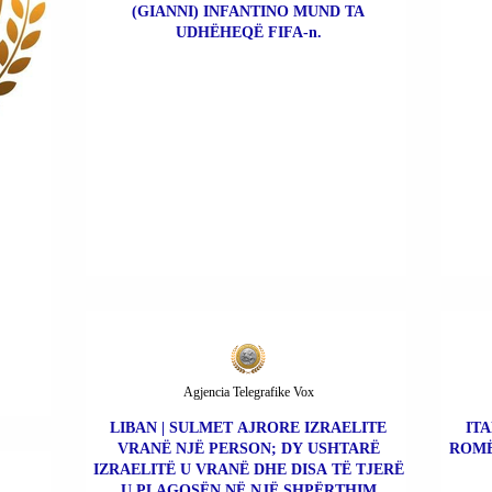
(GIANNI) INFANTINO MUND TA
UDHËHEQË FIFA-n.
Agjencia Telegrafike Vox
LIBAN | SULMET AJRORE IZRAELITE
ITA
VRANË NJË PERSON; DY USHTARË
ROMË
IZRAELITË U VRANË DHE DISA TË TJERË
U PLAGOSËN NË NJË SHPËRTHIM