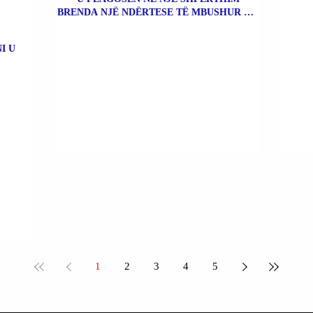
BRENDA NJË NDËRTESE TË MBUSHUR ME
BOMBA.
I U
1
2
3
4
5