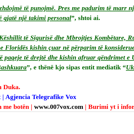
zhdojmë të punojmë. Pres me padurim të marr një
ë gjatë një takimi personal
”, shtoi ai.
 Këshillit të Sigurisë dhe Mbrojtjes Kombëtare, 
 e Floridës kishin çuar në përparim të konsideru
një paqeje të drejtë dhe kishin afruar qëndrimet e
 Bashkuara
”, e thënë kjo sipas entit mediatik “
Uk
n Duka.
 | Agjencia Telegrafike Vox
 me botën | 
www.007vox.com
| Burimi yt i inf