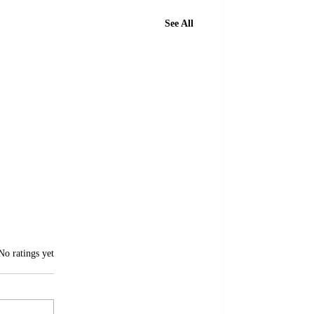
See All
of 5 stars.
No ratings yet