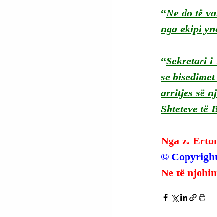
“
Ne do të va
nga ekipi yn
“
Sekretari i
se bisedimet
arritjes së 
Shteteve të
Nga z. Erto
© Copyright
Ne të njohim