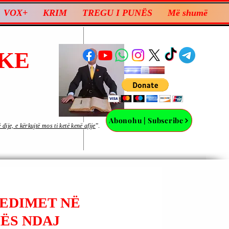
VOX+
KRIM
TREGU I PUNËS
Më shumë
KE
Abonohu | Subscribe
ije, e kërkujtë mos ti ketë kenë afije
”.
SEDIMET NË
HËS NDAJ