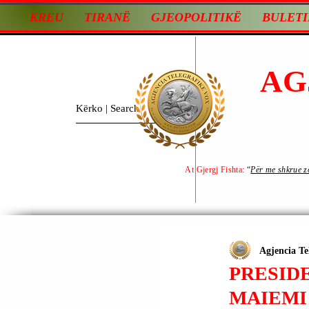
KREU
TIRANË
GJEOPOLITIKË
BULETI
AG
At Gjergj Fishta:
“
Për me shkrue zot
Agjencia Te
PRESID
MAIEMI