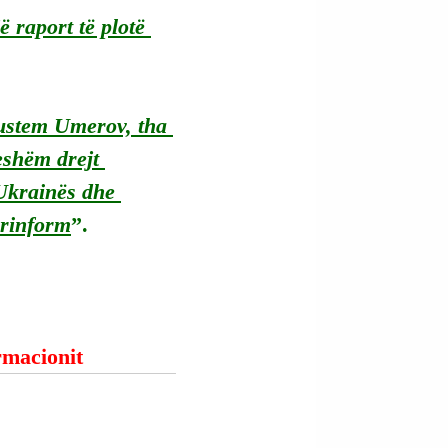
 raport të plotë 
Rustem Umerov, tha 
eshëm drejt 
 Ukrainës dhe 
rinform
”.
ormacionit