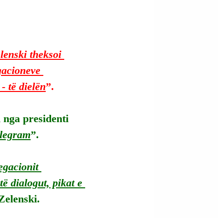
lenski theksoi 
gacioneve 
- të dielën
”.
h nga presidenti 
legram
”.
egacionit 
 dialogut, pikat e 
Zelenski.