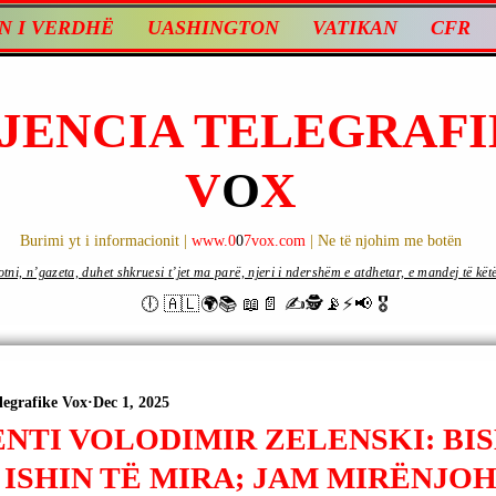
N I VERDHË
UASHINGTON
VATIKAN
CFR
JENCIA TELEGRAFI
V
O
X
Burimi yt i informacionit |
www.0
0
7vox.com
| Ne të njohim me botën
ni, n’gazeta, duhet shkruesi t’jet ma parë, njeri i ndershëm e atdhetar, e mandej të këtë d
🕕 🇦🇱🌍📚 📖📄 ✍🕵️📡⚡️📢 🎖
legrafike Vox
Dec 1, 2025
ENTI VOLODIMIR ZELENSKI: BI
 ISHIN TË MIRA; JAM MIRËNJO