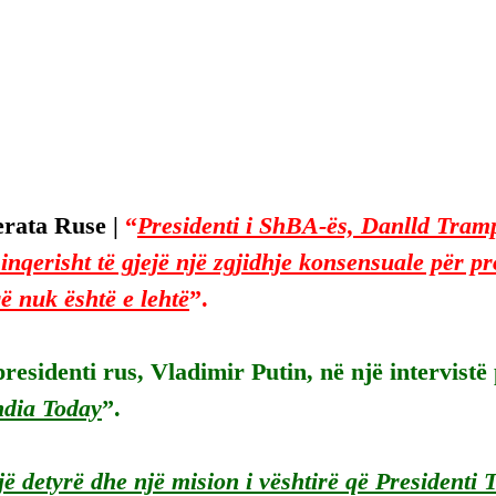
rata Ruse | 
“
Presidenti i ShBA-ës, Danlld Tram
sinqerisht të gjejë një zgjidhje konsensuale për p
rë nuk është e lehtë
”.
residenti rus, Vladimir Putin, në një intervistë 
ndia Today
”.
jë detyrë dhe një mision i vështirë që Presidenti