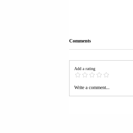
Comments
Add a rating
PRESIDENTI VLADIM
Write a comment...
PUTIN: EVROPIANËT
PËRPIQEN TË PENG
PËRPJEKJET E SHBA-
PËR PAQE.