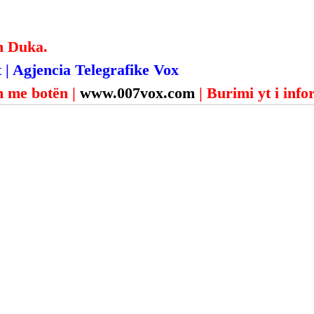
n Duka.
 | Agjencia Telegrafike Vox
 me botën | 
www.007vox.com
| Burimi yt i inf