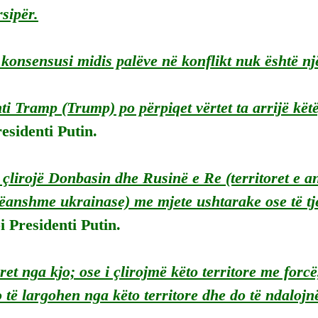
sipër.
 konsensusi midis palëve në konflikt nuk është një
ti Tramp (Trump) po përpiqet vërtet ta arrijë këtë,
residenti Putin.
 çlirojë Donbasin dhe Rusinë e Re (territoret e 
ëanshme ukrainase) me mjete ushtarake ose të tj
 Presidenti Putin.
ret nga kjo; ose i çlirojmë këto territore me forcë
 të largohen nga këto territore dhe do të ndalojnë