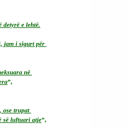
 detyrë e lehtë.
 jam i sigurt për 
aneksuara në 
era
”, 
, ose trupat 
 së luftuari atje
”, 