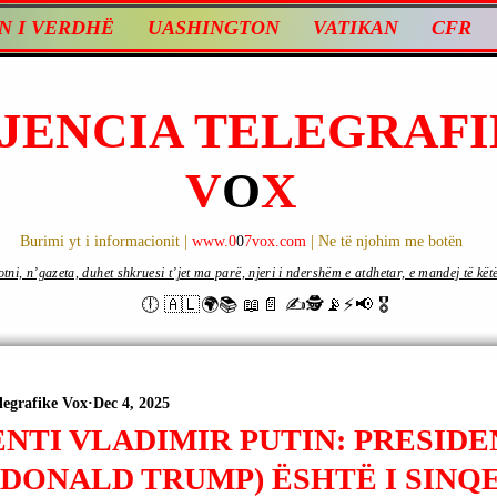
N I VERDHË
UASHINGTON
VATIKAN
CFR
JENCIA TELEGRAFI
V
O
X
Burimi yt i informacionit |
www.0
0
7vox.com
| Ne të njohim me botën
ni, n’gazeta, duhet shkruesi t’jet ma parë, njeri i ndershëm e atdhetar, e mandej të këtë d
🕕 🇦🇱🌍📚 📖📄 ✍🕵️📡⚡️📢 🎖
legrafike Vox
Dec 4, 2025
ENTI VLADIMIR PUTIN: PRESID
(DONALD TRUMP) ËSHTË I SINQ