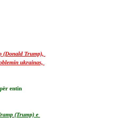
p (Donald Trump), 
roblemin ukrainas, 
për entin 
 Tramp (Trump) e 