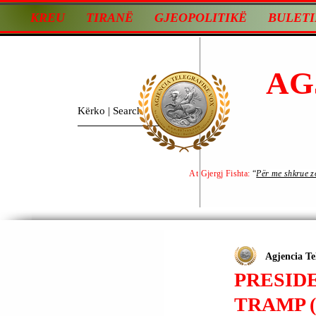
KREU
TIRANË
GJEOPOLITIKË
BULETI
AG
At Gjergj Fishta:
“
Për me shkrue zot
Agjencia Te
PRESID
TRAMP 