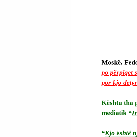
Moskë, Fede
po përpiqet 
por kjo dety
Kështu tha p
mediatik “
I
“
Kjo është n