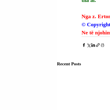
tha ai.
Nga z. Erto
© Copyright
Ne të njohim
Recent Posts