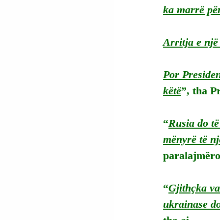
ka marrë për
Arritja e një
Por Presiden
këtë
”, tha P
“
Rusia do të
mënyrë të nj
paralajmëroi
“
Gjithçka va
ukrainase do