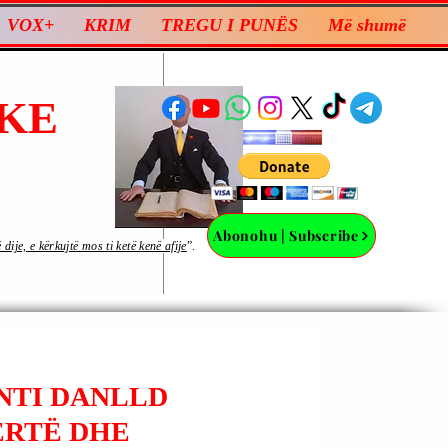
VOX+
KRIM
TREGU I PUNËS
Më shumë
KE
Abonohu | Subscribe
ije, e kërkujtë mos ti ketë kenë afije
”.
ENTI DANLLD
ERTË DHE