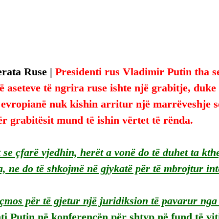
rata Ruse | 
Presidenti rus Vladimir Putin tha se
ë aseteve të ngrira ruse ishte një grabitje, duke
evropianë nuk kishin arritur një marrëveshje se
ër grabitësit mund të ishin vërtet të rënda.
 se çfarë vjedhin, herët a vonë do të duhet ta kth
, ne do të shkojmë në gjykatë për të mbrojtur int
çmos për të gjetur një juridiksion të pavarur nga 
ti Putin në konferencën për shtyp në fund të viti