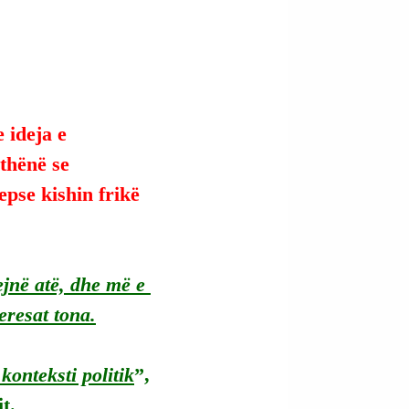
 ideja e 
 thënë se 
pse kishin frikë 
ejnë atë, dhe më e 
eresat tona.
konteksti politik
”, 
t.