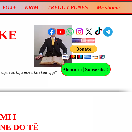
VOX+
KRIM
TREGU I PUNËS
Më shumë
KE
Abonohu | Subscribe
ije, e kërkujtë mos ti ketë kenë afije
”.
MI I
NE DO TË