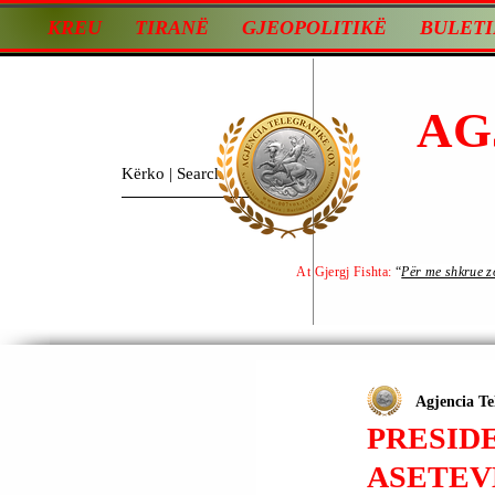
KREU
TIRANË
GJEOPOLITIKË
BULETI
AG
At Gjergj Fishta:
“
Për me shkrue zot
Agjencia Te
PRESIDE
ASETEVE