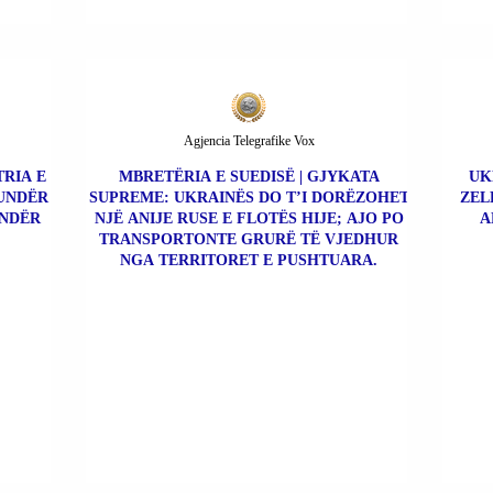
Agjencia Telegrafike Vox
TRIA E
MBRETËRIA E SUEDISË | GJYKATA
UK
KUNDËR
SUPREME: UKRAINËS DO T’I DORËZOHET
ZEL
UNDËR
NJË ANIJE RUSE E FLOTËS HIJE; AJO PO
A
TRANSPORTONTE GRURË TË VJEDHUR
NGA TERRITORET E PUSHTUARA.