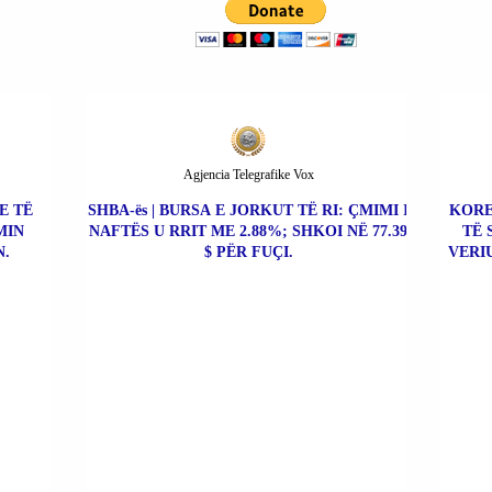
Agjencia Telegrafike Vox
E TË
SHBA-ës | BURSA E JORKUT TË RI: ÇMIMI I
KORE
MIN
NAFTËS U RRIT ME 2.88%; SHKOI NË 77.39
TË 
.
$ PËR FUÇI.
VERI