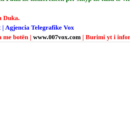
n Duka.
 | Agjencia Telegrafike Vox
 me botën | 
www.007vox.com
| Burimi yt i inf