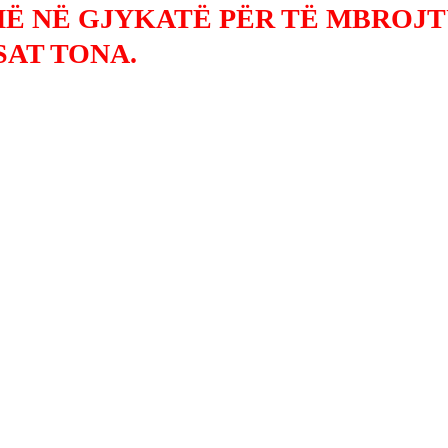
Ë NË GJYKATË PËR TË MBROJ
SAT TONA.