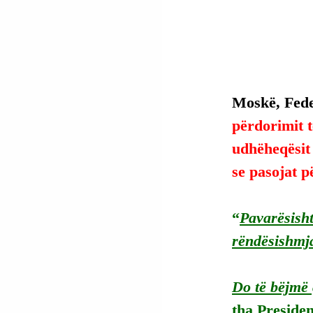
Moskë, Fede
përdorimit t
udhëheqësit 
se pasojat p
“
Pavarësisht
rëndësishmja
Do të bëjmë 
tha Presiden