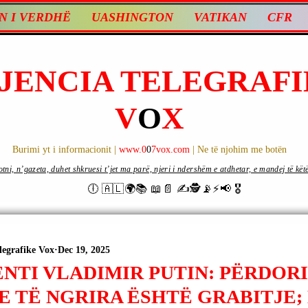
N I VERDHË
UASHINGTON
VATIKAN
CFR
JENCIA TELEGRAFI
V
O
X
Burimi yt i informacionit |
www.0
0
7vox.com
| Ne të njohim me botën
ni, n’gazeta, duhet shkruesi t’jet ma parë, njeri i ndershëm e atdhetar, e mandej të këtë d
🕕 🇦🇱🌍📚 📖📄 ✍🕵️📡⚡️📢 🎖
legrafike Vox
Dec 19, 2025
NTI VLADIMIR PUTIN: PËRDORI
 TË NGRIRA ËSHTË GRABITJE; 