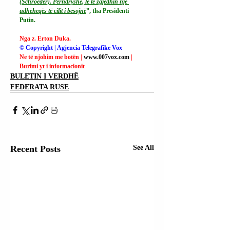
(Schroeder). Përndryshe, le të zgjedhin një 
udhëheqës të cilit i besojnë
”, tha Presidenti 
Putin.
Nga z. Erton Duka.
© Copyright | Agjencia Telegrafike Vox
Ne të njohim me botën | 
www.007vox.com
| 
Burimi yt i informacionit
BULETIN I VERDHË
FEDERATA RUSE
Recent Posts
See All