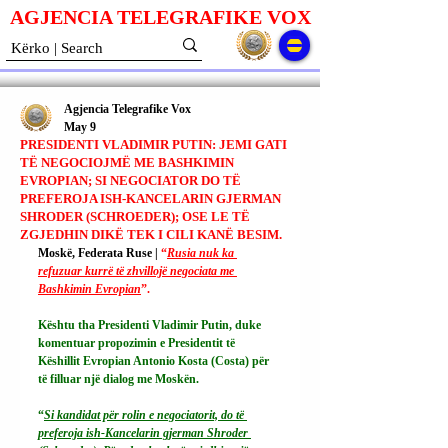
AGJENCIA TELEGRAFIKE V
O
X
Agjencia Telegrafike Vox
May 9
PRESIDENTI VLADIMIR PUTIN: JEMI GATI
TË NEGOCIOJMË ME BASHKIMIN
EVROPIAN; SI NEGOCIATOR DO TË
PREFEROJA ISH-KANCELARIN GJERMAN
SHRODER (SCHROEDER); OSE LE TË
ZGJEDHIN DIKË TEK I CILI KANË BESIM.
Moskë, Federata Ruse | 
“
Rusia nuk ka 
refuzuar kurrë të zhvillojë negociata me 
Bashkimin Evropian
”.
Kështu tha Presidenti Vladimir Putin, duke 
komentuar propozimin e Presidentit të 
Këshillit Evropian Antonio Kosta (Costa) për 
të filluar një dialog me Moskën.
“
Si kandidat për rolin e negociatorit, do të 
preferoja ish-Kancelarin gjerman Shroder 