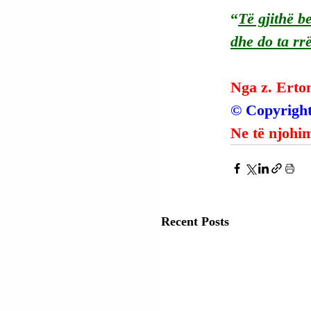
“
Të gjithë b
dhe do ta rr
Nga z. Erto
© Copyright
Ne të njohim
Recent Posts