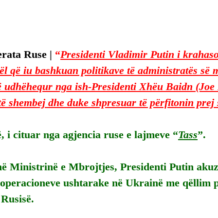
rata Ruse | 
“
Presidenti Vladimir Putin i krahas
jël që iu bashkuan politikave të administratës së
ë udhëhequr nga ish-Presidenti Xhëu Baidn (Joe
të shembej dhe duke shpresuar të përfitonin prej 
ë, i cituar nga agjencia ruse e lajmeve “
Tass
”.
ë Ministrinë e Mbrojtjes, Presidenti Putin aku
e operacioneve ushtarake në Ukrainë me qëllim 
 Rusisë.