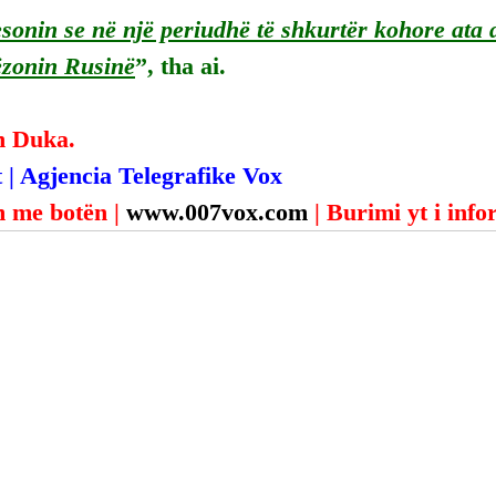
esonin se në një periudhë të shkurtër kohore ata 
ëzonin Rusinë
”, tha ai.
n Duka.
 | Agjencia Telegrafike Vox
 me botën | 
www.007vox.com
| Burimi yt i inf