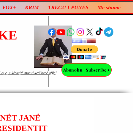
VOX+
KRIM
TREGU I PUNËS
Më shumë
KE
Abonohu | Subscribe
ije, e kërkujtë mos ti ketë kenë afije
”.
ANËT JANË
RESIDENTIT