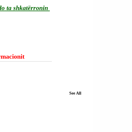
do ta shkatërronin 
ormacionit
See All