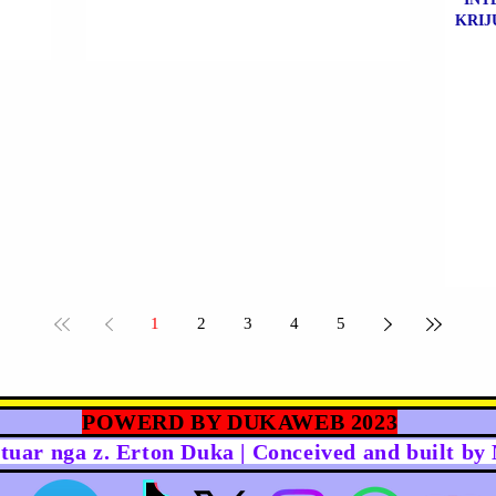
KRIJ
1
2
3
4
5
POWERD BY DUKAWEB 2023
rtuar nga z. Erton Duka | Conceived and built b