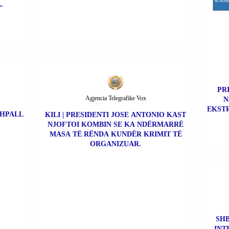
.
PR
Agjencia Telegrafike Vox
N
EKSTR
SHPALL
KILI | PRESIDENTI JOSE ANTONIO KAST
NJOFTOI KOMBIN SE KA NDËRMARRË
MASA TË RËNDA KUNDËR KRIMIT TË
ORGANIZUAR.
SHB
INT