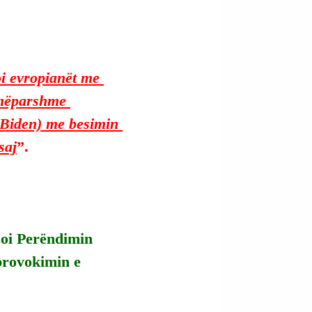
oi evropianët me 
 mëparshme 
 Biden) me besimin 
saj
”.
zoi Perëndimin 
provokimin e 