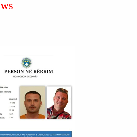
SHPEJTË PËR TË
EWS
PUSHTUAR SA MË SHUMË
TOKË.