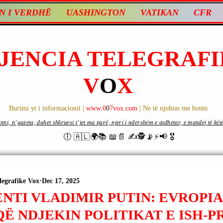
N I VERDHË
UASHINGTON
VATIKAN
CFR
JENCIA TELEGRAFI
V
O
X
Burimi yt i informacionit |
www.0
0
7vox.com
| Ne të njohim me botën
ni, n’gazeta, duhet shkruesi t’jet ma parë, njeri i ndershëm e atdhetar, e mandej të këtë d
🕕 🇦🇱🌍📚 📖📄 ✍🕵️📡⚡️📢 🎖
legrafike Vox
Dec 17, 2025
ENTI VLADIMIR PUTIN: EVROPI
Ë NDJEKIN POLITIKAT E ISH-P