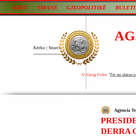
KREU
TIRANË
GJEOPOLITIKË
BULETI
AG
At Gjergj Fishta:
“
Për me shkrue zot
Agjencia Te
PRESID
DERRA Q