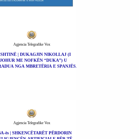
Agjencia Telegrafike Vox
ISHTINË | DUKAGJIN NIKOLLAJ (I
JOHUR ME NOFKËN “DUKA”) U
ADUA NGA MBRETËRIA E SPANJËS.
Agjencia Telegrafike Vox
A-ës | SHKENCËTARËT PËRDORIN
ELIGJENCËN ARTIFICIALE PËR TË