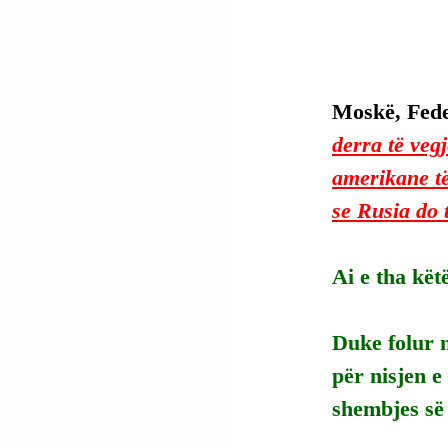
Moskë, Fede
derra të veg
amerikane t
se Rusia do 
Ai e tha kët
Duke folur n
për nisjen 
shembjes së