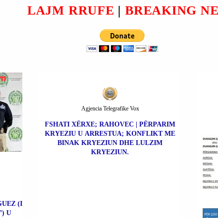
PAQEJE JO ARMËPUSHIM
LAJM RRUFE
|
BREAKING N
TË PËRKOHSHËM.
Agjencia Telegrafike Vox
FSHATI XËRXE; RAHOVEC | PËRPARIM
KRYEZIU U ARRESTUA; KONFLIKT ME
BINAK KRYEZIUN DHE LULZIM
KRYEZIUN.
UEZ (I
) U