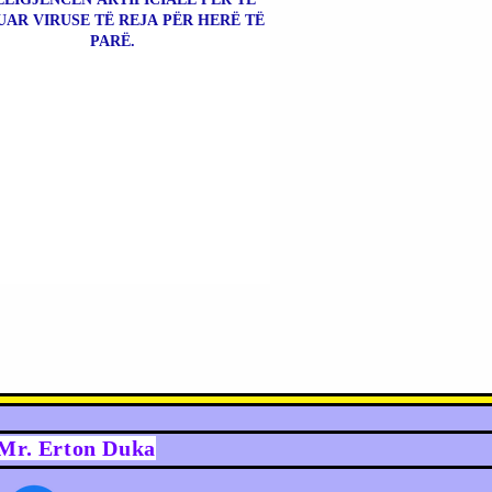
UAR VIRUSE TË REJA PËR HERË TË
PARË.
y Mr. Erton Duka