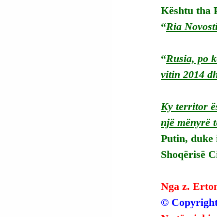
Kështu tha P
“
Ria Novost
“
Rusia, po kë
vitin 2014 d
Ky
 territor 
një mënyrë t
Putin, duke 
Shoqërisë Ci
Nga z. Erto
© Copyright