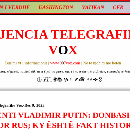
N I VERDHË
UASHINGTON
VATIKAN
CFR
JENCIA TELEGRAFI
V
O
X
Burimi yt i informacionit |
www.0
0
7vox.com
| Ne të njohim me botën
ni, n’gazeta, duhet shkruesi t’jet ma parë, njeri i ndershëm e atdhetar, e mandej të këtë d
🕕 🇦🇱🌍📚 📖📄 ✍🕵️📡⚡️📢 🎖
legrafike Vox
Dec 9, 2025
ENTI VLADIMIR PUTIN: DONBAS
R RUS; KY ËSHTË FAKT HISTOR