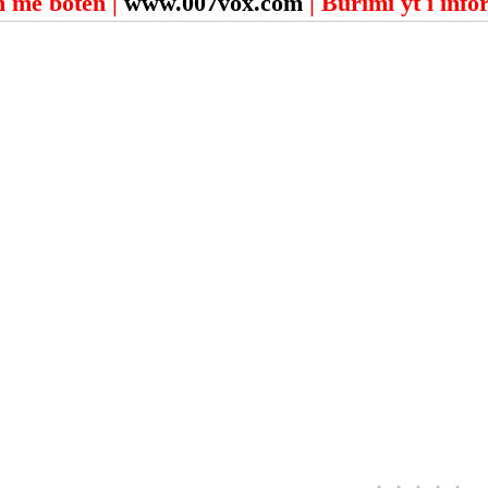
 me botën | 
www.007vox.com
| Burimi yt i inf