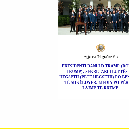
Agjencia Telegrafike Vox
PRESIDENTI DANLLD TRAMP (D
TRUMP): SEKRETARI I LUFTËS 
HEGSËTH (PETE HEGSETH) PO BË
TË SHKËLQYER; MEDIA PO PË
LAJME TË RREME.