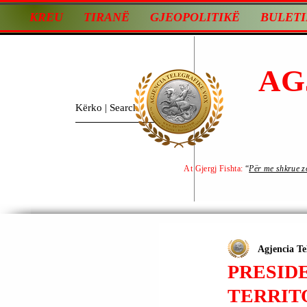
KREU
TIRANË
GJEOPOLITIKË
BULETI
AG
At Gjergj Fishta:
“
Për me shkrue zot
Agjencia Te
PRESID
TERRITO