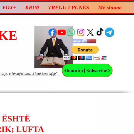
VOX+
KRIM
TREGU I PUNËS
Më shumë
KE
Abonohu | Subscribe
ije, e kërkujtë mos ti ketë kenë afije
”.
I ËSHTË
IK; LUFTA