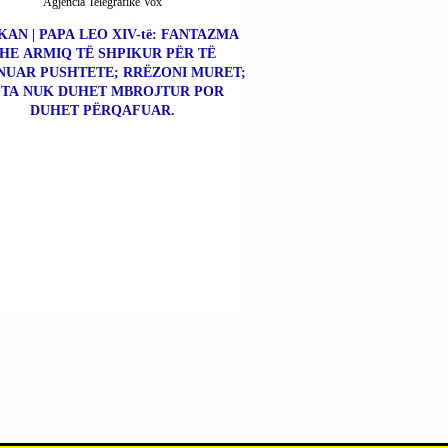
Agjencia Telegrafike Vox
KAN | PAPA LEO XIV-të: FANTAZMA
HE ARMIQ TË SHPIKUR PËR TË
NUAR PUSHTETE; RRËZONI MURET;
TA NUK DUHET MBROJTUR POR
DUHET PËRQAFUAR.