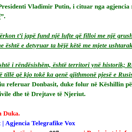
residenti Vladimir Putin, i cituar nga agjencia 
i
”.
rkon t’i japë fund një lufte që filloi me një grush
he është e detyruar ta bëjë këtë me mjete ushtarak
është i rëndësishëm, është territori ynë historik; 
ë tillë që kjo tokë ka qenë gjithmonë pjesë e Rusi
iu referuar Donbasit, duke folur në Këshillin pë
vile dhe të Drejtave të Njeriut.
n Duka.
 | Agjencia Telegrafike Vox