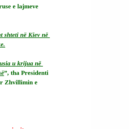
ruse e lajmeve 
t shteti në Kiev në 
e.
Rusia u krijua në 
së
”, tha Presidenti 
r Zhvillimin e 