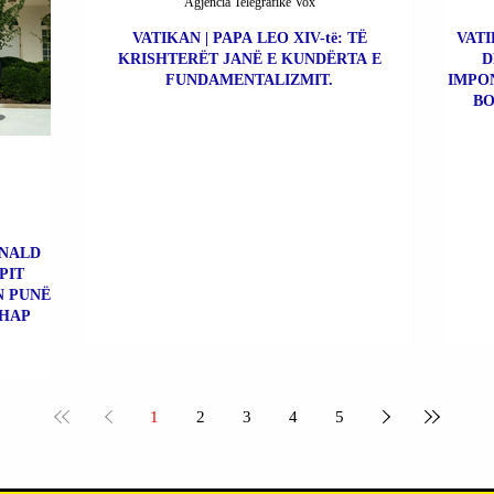
Agjencia Telegrafike Vox
VATIKAN | PAPA LEO XIV-të: TË
VATI
KRISHTERËT JANË E KUNDËRTA E
D
FUNDAMENTALIZMIT.
IMPO
BO
ONALD
PIT
N PUNË
RHAP
1
2
3
4
5