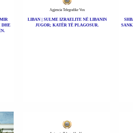
Agjencia Telegrafike Vox
IMIR
LIBAN | SULME IZRAELITE NË LIBANIN
SHB
I DHE
JUGOR; KATËR TË PLAGOSUR.
SANK
ËN.